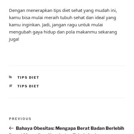
Dengan menerapkan tips diet sehat yang mudah ini,
kamu bisa mulai meraih tubuh sehat dan ideal yang
kamu inginkan. Jadi, jangan ragu untuk mulai
mengubah gaya hidup dan pola makanmu sekarang
juga!
CATEGORIES
TIPS DIET
TAGS
TIPS DIET
Post
Previous
PREVIOUS
navigation
Post
Bahaya Obesitas: Mengapa Berat Badan Berlebih