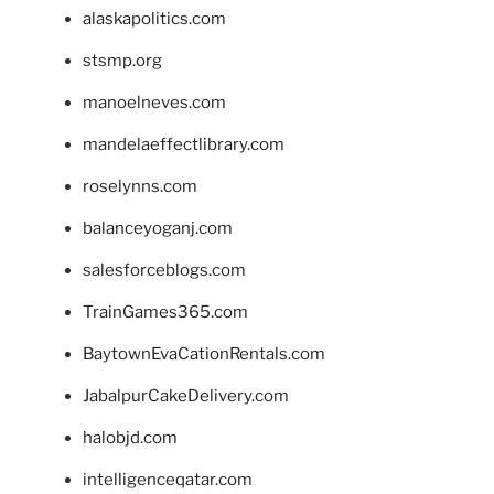
alaskapolitics.com
stsmp.org
manoelneves.com
mandelaeffectlibrary.com
roselynns.com
balanceyoganj.com
salesforceblogs.com
TrainGames365.com
BaytownEvaCationRentals.com
JabalpurCakeDelivery.com
halobjd.com
intelligenceqatar.com