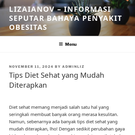
Skip
LIZAIANOV – INFORMASI
to
SEPUTAR BAHAYA PENYAKIT
content
OBESITAS
Menu
POSTED
NOVEMBER 11, 2024
BY
ADMINLIZ
ON
Tips Diet Sehat yang Mudah
Diterapkan
Diet sehat memang menjadi salah satu hal yang
seringkali membuat banyak orang merasa kesulitan.
Namun, sebenarnya ada banyak tips diet sehat yang
mudah diterapkan, lho! Dengan sedikit perubahan gaya