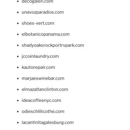
decogaleri.com
unavozparadios.com
shoes-vert.com
elbotanicopanama.com
shadyoaksrockportrvpark.com
jccoinlaundry.com
kautorepair.com
marjaeswinebar.com
elmazatlanclinton.com
ideacoffeenyc.com
odieschillicothe.com
lacantinitagalesburg.com