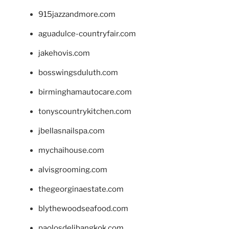
915jazzandmore.com
aguadulce-countryfair.com
jakehovis.com
bosswingsduluth.com
birminghamautocare.com
tonyscountrykitchen.com
jbellasnailspa.com
mychaihouse.com
alvisgrooming.com
thegeorginaestate.com
blythewoodseafood.com
paolosdelibangkok.com