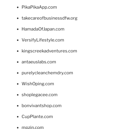
PikaPikaApp.com
takecareofbusinessdfw.org
HamadaOfJapan.com
VersifyLifestyle.com
kingscreekadventures.com
antaeuslabs.com
purelycleanchemdry.com
WishOping.com
shoplegacee.com
bonvivantshop.com
CupPlante.com
mpzin.com