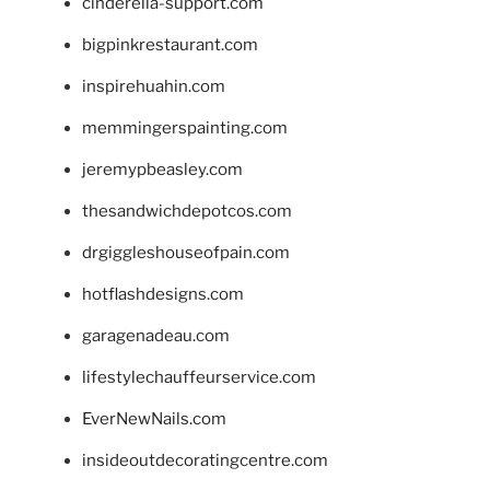
cinderella-support.com
bigpinkrestaurant.com
inspirehuahin.com
memmingerspainting.com
jeremypbeasley.com
thesandwichdepotcos.com
drgiggleshouseofpain.com
hotflashdesigns.com
garagenadeau.com
lifestylechauffeurservice.com
EverNewNails.com
insideoutdecoratingcentre.com