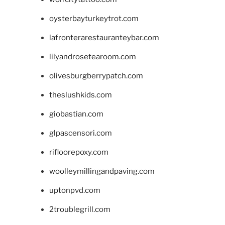
oysterbayturkeytrot.com
lafronterarestauranteybar.com
lilyandrosetearoom.com
olivesburgberrypatch.com
theslushkids.com
giobastian.com
glpascensori.com
rifloorepoxy.com
woolleymillingandpaving.com
uptonpvd.com
2troublegrill.com