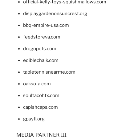
official-kelly-toys-squishmallows.com
displaygardenonsuncrest.org
bbq-empire-usa.com
feedstoreva.com
drogopets.com
ediblechalk.com
tabletennisnearme.com
oaksofa.com
soultacohtx.com
capishcaps.com
gpsyfl.org
MEDIA PARTNER III