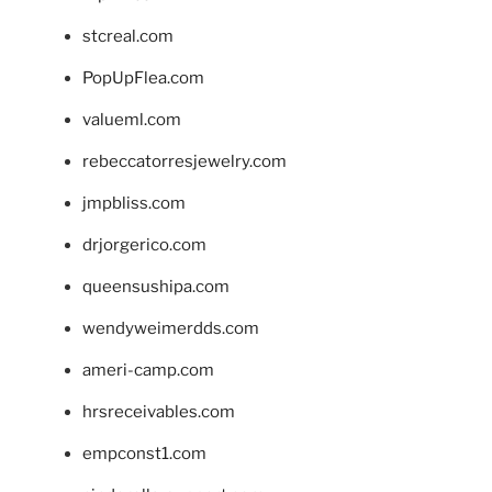
stcreal.com
PopUpFlea.com
valueml.com
rebeccatorresjewelry.com
jmpbliss.com
drjorgerico.com
queensushipa.com
wendyweimerdds.com
ameri-camp.com
hrsreceivables.com
empconst1.com