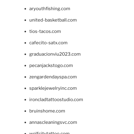
aryouthfishing.com
united-basketball.com
tios-tacos.com
cafecito-satx.com
graduacionviu2023.com
pecanjackstogo.com
zengardendayspa.com
sparklejewelryinc.com
ironcladtattoostudio.com
bruinshome.com
annascleaningsvc.com
wolfcitytattoo.com