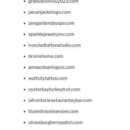
graduacionviu2023.com
pecanjackstogo.com
zengardendayspa.com
sparklejewelryinc.com
ironcladtattoostudio.com
bruinshome.com
annascleaningsvc.com
wolfcitytattoo.com
oysterbayturkeytrot.com
lafronterarestauranteybar.com
lilyandrosetearoom.com
olivesburgberrypatch.com