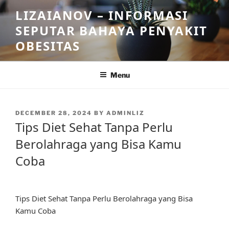
Skip
LIZAIANOV – INFORMASI
to
SEPUTAR BAHAYA PENYAKIT
content
OBESITAS
Menu
POSTED
DECEMBER 28, 2024
BY
ADMINLIZ
ON
Tips Diet Sehat Tanpa Perlu
Berolahraga yang Bisa Kamu
Coba
Tips Diet Sehat Tanpa Perlu Berolahraga yang Bisa
Kamu Coba