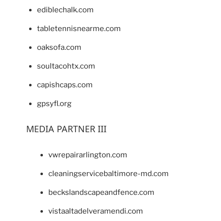
ediblechalk.com
tabletennisnearme.com
oaksofa.com
soultacohtx.com
capishcaps.com
gpsyfl.org
MEDIA PARTNER III
vwrepairarlington.com
cleaningservicebaltimore-md.com
beckslandscapeandfence.com
vistaaltadelveramendi.com