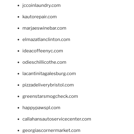
jccoinlaundry.com
kautorepair.com
marjaeswinebar.com
elmazatlanclinton.com
ideacoffeenyc.com
odieschillicothe.com
lacantinitagalesburg.com
pizzadeliverybristol.com
greenstarsmogcheck.com
happypawspl.com
callahansautoservicecenter.com
georgiascornermarket.com