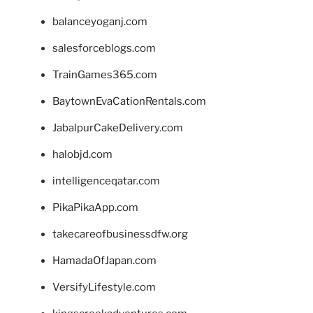
balanceyoganj.com
salesforceblogs.com
TrainGames365.com
BaytownEvaCationRentals.com
JabalpurCakeDelivery.com
halobjd.com
intelligenceqatar.com
PikaPikaApp.com
takecareofbusinessdfw.org
HamadaOfJapan.com
VersifyLifestyle.com