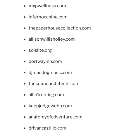
mxpwellness.com
infernocanine.com
thepaperhousecollection.com
allisonwillisholley.com
solslite.org
portwayinn.com
djmaddogmusic.com
thesoundarchitects.com
allin1roofing.com
keepjudgewebb.com
anatomyofadventure.com
drivancastillo.com