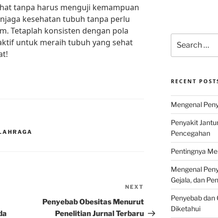
sehat tanpa harus menguji kemampuan
enjaga kesehatan tubuh tanpa perlu
ym. Tetaplah konsisten dengan pola
Search
ktif untuk meraih tubuh yang sehat
for:
t!
RECENT POST
Mengenal Penya
Penyakit Jantu
OLAHRAGA
Pencegahan
Pentingnya Men
Mengenal Penya
Gejala, dan P
NEXT
Next
Penyebab dan G
Post
Penyebab Obesitas Menurut
Diketahui
da
Penelitian Jurnal Terbaru