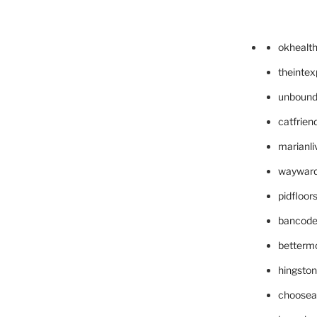
okhealt
theinte
unbound
catfrien
marianli
wayward
pidfloo
bancode
betterm
hingsto
choosea