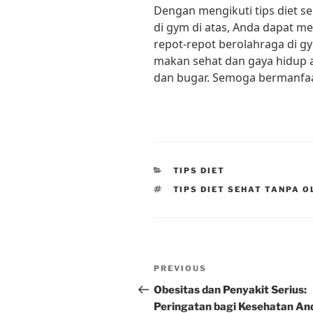
Dengan mengikuti tips diet 
di gym di atas, Anda dapat m
repot-repot berolahraga di g
makan sehat dan gaya hidup a
dan bugar. Semoga bermanfaa
CATEGORIES
TIPS DIET
TAGS
TIPS DIET SEHAT TANPA 
Post
Previous
PREVIOUS
navigation
Post
Obesitas dan Penyakit Serius:
Peringatan bagi Kesehatan An