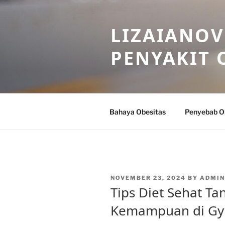
Skip
to
LIZAIANOV
content
PENYAKIT 
Bahaya Obesitas
Penyebab O
POSTED
NOVEMBER 23, 2024
BY
ADMIN
ON
Tips Diet Sehat T
Kemampuan di G