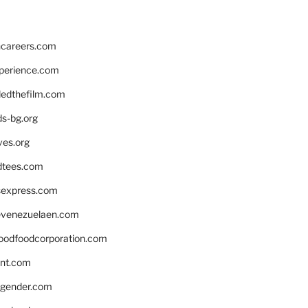
hcareers.com
xperience.com
edthefilm.com
ds-bg.org
ves.org
tees.com
rsexpress.com
venezuelaen.com
oodfoodcorporation.com
nnt.com
gender.com