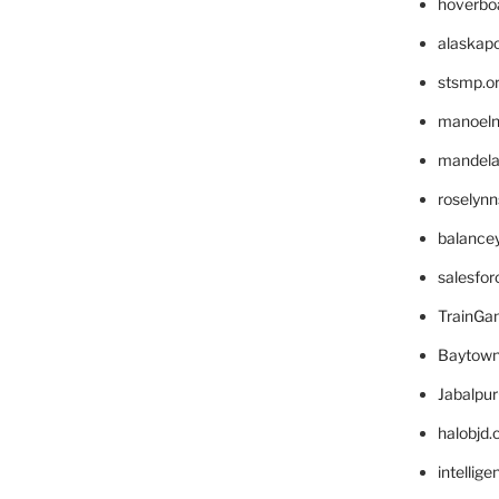
hoverbo
alaskapo
stsmp.o
manoel
mandelae
roselyn
balance
salesfo
TrainG
Baytown
Jabalpu
halobjd
intellig