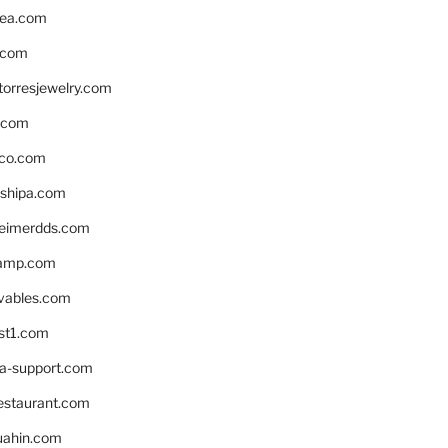
ea.com
.com
torresjewelry.com
s.com
ico.com
shipa.com
eimerdds.com
camp.com
ivables.com
st1.com
la-support.com
estaurant.com
uahin.com