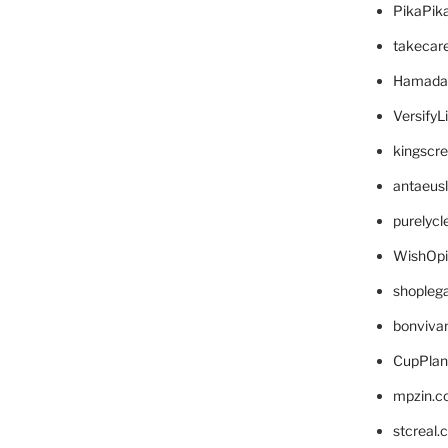
PikaPik
takecar
Hamada
VersifyL
kingscr
antaeus
purelyc
WishOp
shopleg
bonviva
CupPlan
mpzin.c
stcreal.