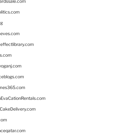
ardssale.com
litics.com
rg
neves.com
ffectlibrary.com
ns.com
yoganj.com
rceblogs.com
ames365.com
EvaCationRentals.com
rCakeDelivery.com
.com
enceqatar.com