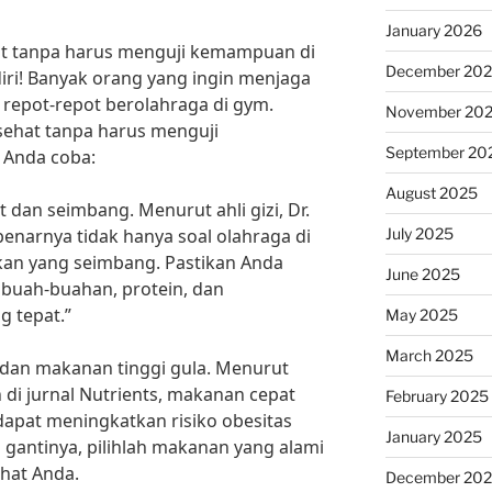
January 2026
at tanpa harus menguji kemampuan di
December 20
iri! Banyak orang yang ingin menjaga
 repot-repot berolahraga di gym.
November 20
t sehat tanpa harus menguji
September 20
 Anda coba:
August 2025
t dan seimbang. Menurut ahli gizi, Dr.
July 2025
ebenarnya tidak hanya soal olahraga di
akan yang seimbang. Pastikan Anda
June 2025
buah-buahan, protein, dan
g tepat.”
May 2025
March 2025
i dan makanan tinggi gula. Menurut
n di jurnal Nutrients, makanan cepat
February 2025
dapat meningkatkan risiko obesitas
January 2025
 gantinya, pilihlah makanan yang alami
ehat Anda.
December 20