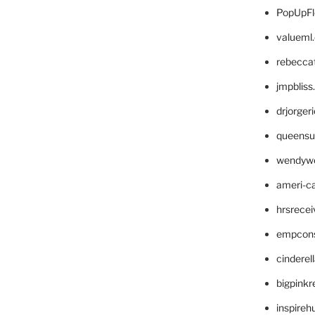
PopUpFl
valueml
rebecca
jmpblis
drjorger
queensu
wendyw
ameri-
hrsrece
empcon
cinderel
bigpinkr
inspireh