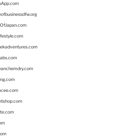
aApp.com
eofbusinessdfw.org
OfJapan.com
ifestyle.com
eekadventures.com
labs.com
leanchemdry.com
ing.com
acee.com
ntshop.com
te.com
om
com