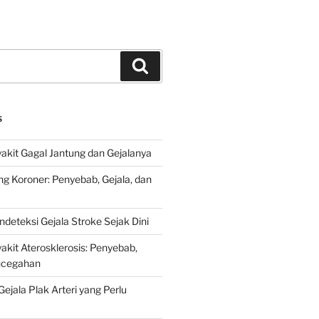
Search
S
kit Gagal Jantung dan Gejalanya
ng Koroner: Penyebab, Gejala, dan
deteksi Gejala Stroke Sejak Dini
kit Aterosklerosis: Penyebab,
encegahan
ejala Plak Arteri yang Perlu