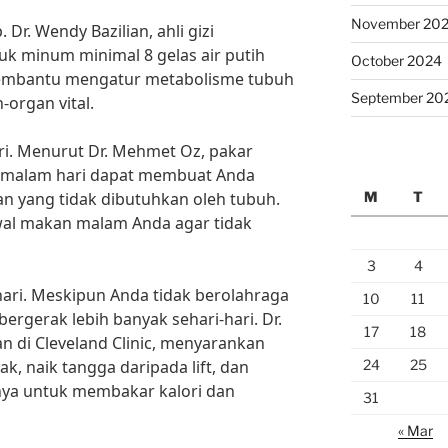
November 20
 Dr. Wendy Bazilian, ahli gizi
k minum minimal 8 gelas air putih
October 2024
t membantu mengatur metabolisme tubuh
September 20
organ vital.
ari. Menurut Dr. Mehmet Oz, pakar
di malam hari dapat membuat Anda
M
T
n yang tidak dibutuhkan oleh tubuh.
al makan malam Anda agar tidak
3
4
hari. Meskipun Anda tidak berolahraga
10
11
bergerak lebih banyak sehari-hari. Dr.
17
18
n di Cleveland Clinic, menyarankan
24
25
ak, naik tangga daripada lift, dan
nnya untuk membakar kalori dan
31
« Mar