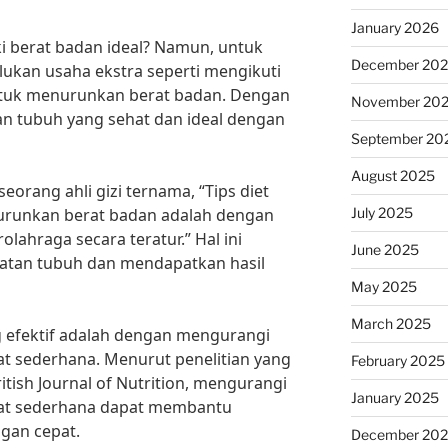
January 2026
ki berat badan ideal? Namun, untuk
December 20
lukan usaha ekstra seperti mengikuti
 untuk menurunkan berat badan. Dengan
November 20
n tubuh yang sehat dan ideal dengan
September 20
August 2025
eorang ahli gizi ternama, “Tips diet
July 2025
nurunkan berat badan adalah dengan
ahraga secara teratur.” Hal ini
June 2025
atan tubuh dan mendapatkan hasil
May 2025
March 2025
ng efektif adalah dengan mengurangi
t sederhana. Menurut penelitian yang
February 2025
itish Journal of Nutrition, mengurangi
January 2025
rat sederhana dapat membantu
gan cepat.
December 20