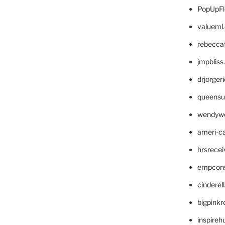
PopUpFl
valueml
rebecca
jmpblis
drjorger
queensu
wendyw
ameri-
hrsrece
empcon
cinderel
bigpinkr
inspireh