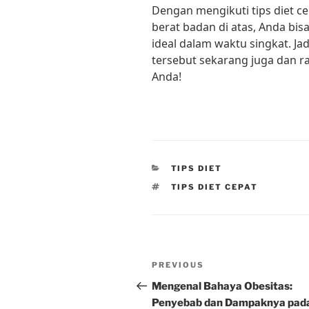
Dengan mengikuti tips diet c
berat badan di atas, Anda bi
ideal dalam waktu singkat. Ja
tersebut sekarang juga dan r
Anda!
CATEGORIES
TIPS DIET
TAGS
TIPS DIET CEPAT
Post
Previous
PREVIOUS
navigation
Post
Mengenal Bahaya Obesitas:
Penyebab dan Dampaknya pad