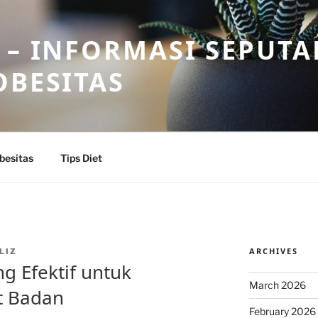
 – INFORMASI SEPUTA
OBESITAS
besitas
Tips Diet
ARCHIVES
LIZ
ng Efektif untuk
March 2026
t Badan
February 2026