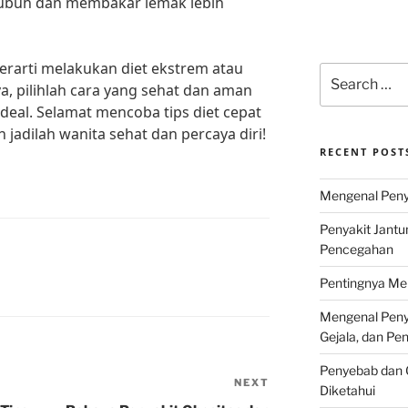
ubuh dan membakar lemak lebih
 berarti melakukan diet ekstrem atau
Search
, pilihlah cara yang sehat dan aman
for:
deal. Selamat mencoba tips diet cepat
 jadilah wanita sehat dan percaya diri!
RECENT POST
Mengenal Penya
Penyakit Jantu
Pencegahan
Pentingnya Men
Mengenal Penya
Gejala, dan P
Penyebab dan G
NEXT
Next
Diketahui
Post