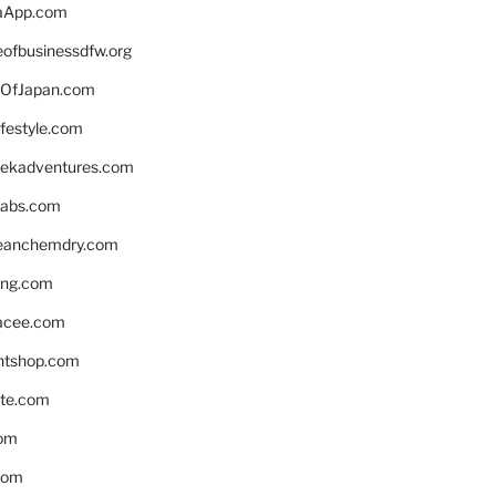
aApp.com
eofbusinessdfw.org
OfJapan.com
ifestyle.com
eekadventures.com
labs.com
leanchemdry.com
ing.com
acee.com
ntshop.com
te.com
om
com