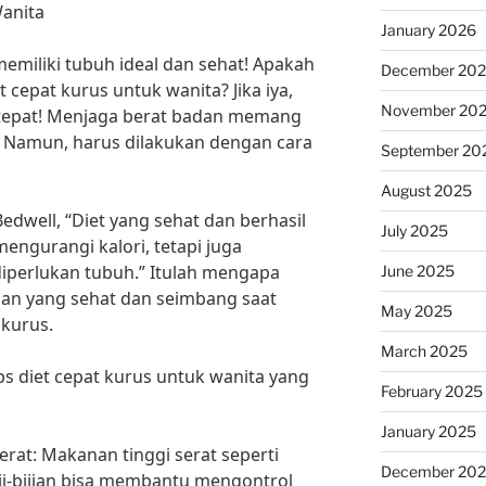
Wanita
January 2026
memiliki tubuh ideal dan sehat! Apakah
December 20
 cepat kurus untuk wanita? Jika iya,
November 20
tepat! Menjaga berat badan memang
. Namun, harus dilakukan dengan cara
September 20
August 2025
Bedwell, “Diet yang sehat dan berhasil
July 2025
mengurangi kalori, tetapi juga
iperlukan tubuh.” Itulah mengapa
June 2025
an yang sehat dan seimbang saat
May 2025
 kurus.
March 2025
ips diet cepat kurus untuk wanita yang
February 2025
January 2025
rat: Makanan tinggi serat seperti
December 20
ji-bijian bisa membantu mengontrol