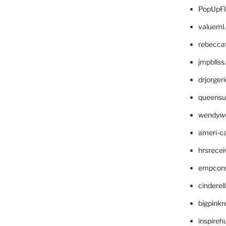
PopUpFl
valueml
rebecca
jmpblis
drjorger
queensu
wendyw
ameri-
hrsrece
empcon
cinderel
bigpinkr
inspireh