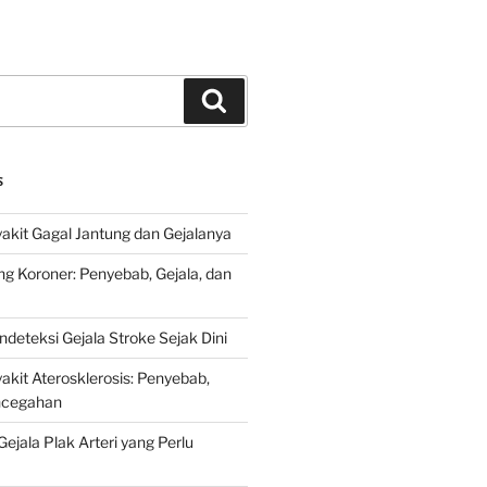
Search
S
kit Gagal Jantung dan Gejalanya
ng Koroner: Penyebab, Gejala, dan
deteksi Gejala Stroke Sejak Dini
kit Aterosklerosis: Penyebab,
encegahan
ejala Plak Arteri yang Perlu