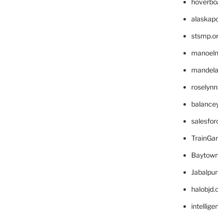
hoverbo
alaskapo
stsmp.o
manoel
mandelae
roselyn
balance
salesfo
TrainG
Baytown
Jabalpu
halobjd
intellig