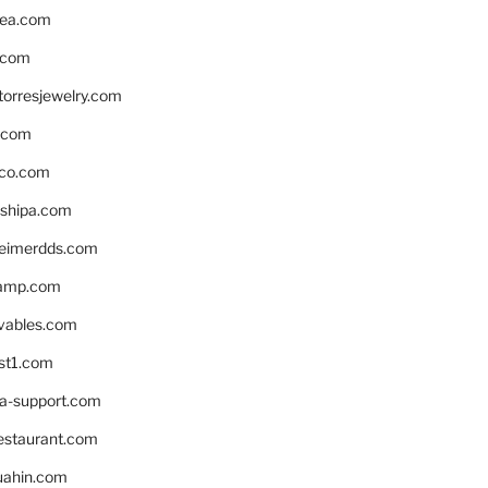
ea.com
.com
torresjewelry.com
s.com
ico.com
shipa.com
eimerdds.com
camp.com
ivables.com
st1.com
la-support.com
estaurant.com
uahin.com