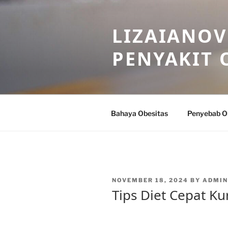
Skip
to
LIZAIANOV
content
PENYAKIT 
Bahaya Obesitas
Penyebab O
POSTED
NOVEMBER 18, 2024
BY
ADMIN
ON
Tips Diet Cepat K