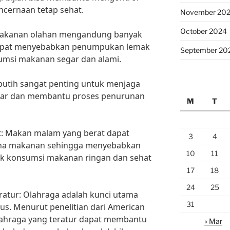
cernaan tetap sehat.
November 20
October 2024
 Makanan olahan mengandung banyak
dapat menyebabkan penumpukan lemak
September 20
umsi makanan segar dan alami.
 putih sangat penting untuk menjaga
ncar dan membantu proses penurunan
M
T
t: Makan malam yang berat dapat
3
4
rna makanan sehingga menyebabkan
10
11
k konsumsi makanan ringan dan sehat
17
18
24
25
eratur: Olahraga adalah kunci utama
31
us. Menurut penelitian dari American
olahraga yang teratur dapat membantu
« Mar