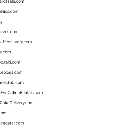
ardssale.com
litics.com
rg
neves.com
ffectlibrary.com
ns.com
yoganj.com
rceblogs.com
ames365.com
EvaCationRentals.com
rCakeDelivery.com
.com
enceqatar.com