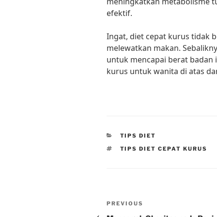
meningkatkan metabolisme t
efektif.
Ingat, diet cepat kurus tidak
melewatkan makan. Sebaliknya
untuk mencapai berat badan i
kurus untuk wanita di atas dan
CATEGORIES
TIPS DIET
TAGS
TIPS DIET CEPAT KURUS
Post
Previous
PREVIOUS
Post