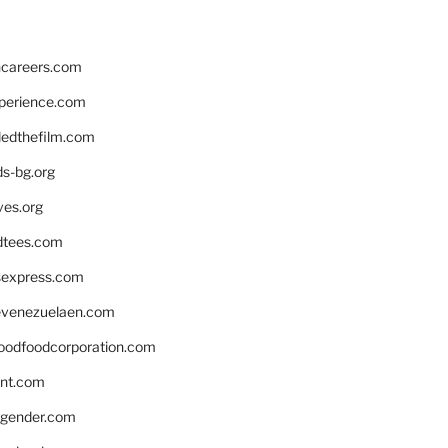
hcareers.com
xperience.com
edthefilm.com
ds-bg.org
ves.org
tees.com
rsexpress.com
venezuelaen.com
oodfoodcorporation.com
nnt.com
gender.com