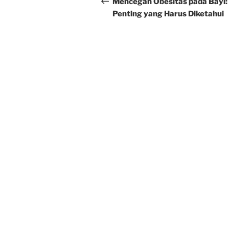
navigation
Mencegah Obesitas pada Bayi: 
Penting yang Harus Diketahui