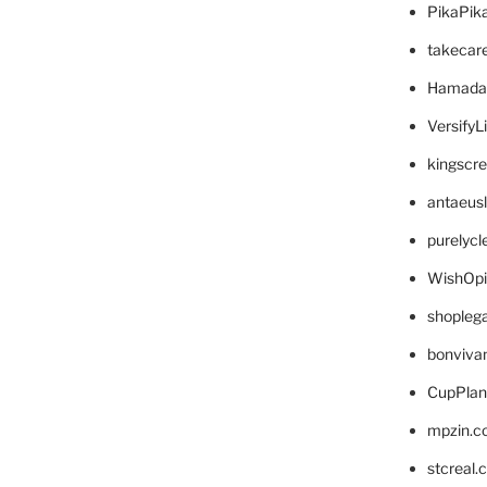
PikaPik
takecar
Hamada
VersifyL
kingscr
antaeus
purelyc
WishOp
shopleg
bonviva
CupPlan
mpzin.c
stcreal.