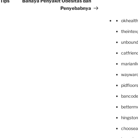
Tips
Bahaya Penyakit Obesitas dan
Penyebabnya
okhealt
theinte
unbound
catfrien
marianli
wayward
pidfloo
bancode
betterm
hingsto
choosea