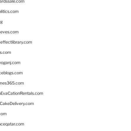
ardssale.com
litics.com
rg
neves.com
ffectlibrary.com
ns.com
yoganj.com
rceblogs.com
ames365.com
EvaCationRentals.com
rCakeDelivery.com
.com
enceqatar.com