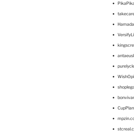
PikaPik
takecar
Hamada
VersifyL
kingscr
antaeus
purelyc
WishOp
shopleg
bonviva
CupPlan
mpzin.c
stcreal.