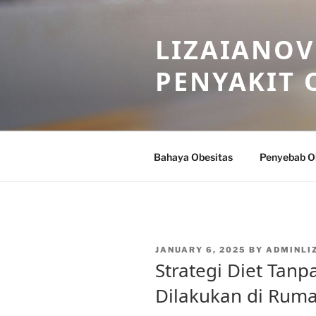
Skip
to
LIZAIANOV
content
PENYAKIT 
Bahaya Obesitas
Penyebab O
POSTED
JANUARY 6, 2025
BY
ADMINLI
ON
Strategi Diet Tanp
Dilakukan di Rum