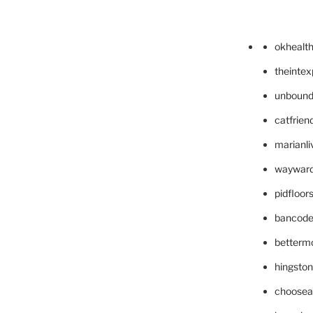
okhealt
theinte
unbound
catfrien
marianli
wayward
pidfloo
bancode
betterm
hingsto
choosea