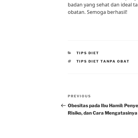
badan yang sehat dan ideal t
obatan. Semoga berhasil!
CATEGORIES
TIPS DIET
TAGS
TIPS DIET TANPA OBAT
Post
Previous
PREVIOUS
navigation
Post
Obesitas pada Ibu Hamil: Peny
Risiko, dan Cara Mengatasinya