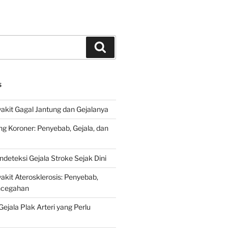
Search
S
kit Gagal Jantung dan Gejalanya
ng Koroner: Penyebab, Gejala, dan
deteksi Gejala Stroke Sejak Dini
kit Aterosklerosis: Penyebab,
encegahan
ejala Plak Arteri yang Perlu