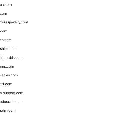
ea.com
.com
torresjewelry.com
s.com
ico.com
shipa.com
eimerdds.com
camp.com
ivables.com
st1.com
la-support.com
estaurant.com
uahin.com