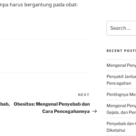
anpa harus bergantung pada obat-
Search
for:
RECENT POST
Mengenal Penya
Penyakit Jantu
Pencegahan
Pentingnya Men
NEXT
Next
Post
ebab,
Obesitas: Mengenal Penyebab dan
Mengenal Penya
Cara Pencegahannya
Gejala, dan P
Penyebab dan G
Diketahui