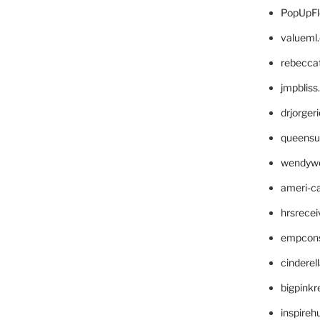
PopUpFl
valueml
rebecca
jmpblis
drjorger
queensu
wendyw
ameri-
hrsrece
empcon
cinderel
bigpinkr
inspireh