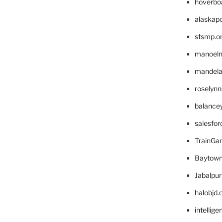
hoverbo
alaskapo
stsmp.o
manoel
mandelae
roselyn
balance
salesfo
TrainG
Baytown
Jabalpu
halobjd
intellig