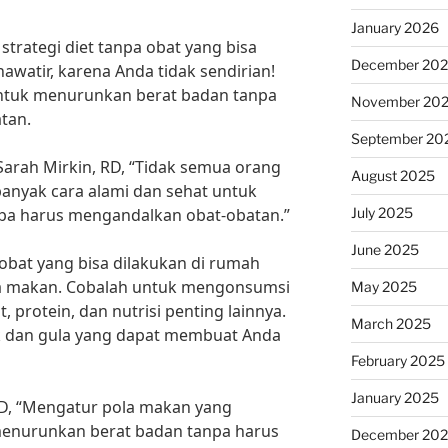
January 2026
trategi diet tanpa obat yang bisa
December 20
awatir, karena Anda tidak sendirian!
ntuk menurunkan berat badan tanpa
November 20
tan.
September 20
Sarah Mirkin, RD, “Tidak semua orang
August 2025
banyak cara alami dan sehat untuk
July 2025
pa harus mengandalkan obat-obatan.”
June 2025
a obat yang bisa dilakukan di rumah
a makan. Cobalah untuk mengonsumsi
May 2025
 protein, dan nutrisi penting lainnya.
March 2025
k dan gula yang dapat membuat Anda
February 2025
January 2025
MD, “Mengatur pola makan yang
nurunkan berat badan tanpa harus
December 20