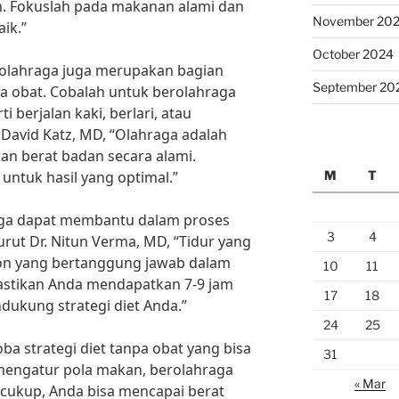
. Fokuslah pada makanan alami dan
November 20
aik.”
October 2024
 olahraga juga merupakan bagian
September 20
npa obat. Cobalah untuk berolahraga
i berjalan kaki, berlari, atau
 David Katz, MD, “Olahraga adalah
n berat badan secara alami.
M
T
untuk hasil yang optimal.”
 juga dapat membantu dalam proses
3
4
ut Dr. Nitun Verma, MD, “Tidur yang
n yang bertanggung jawab dalam
10
11
astikan Anda mendapatkan 7-9 jam
17
18
dukung strategi diet Anda.”
24
25
ba strategi diet tanpa obat yang bisa
31
mengatur pola makan, berolahraga
« Mar
g cukup, Anda bisa mencapai berat