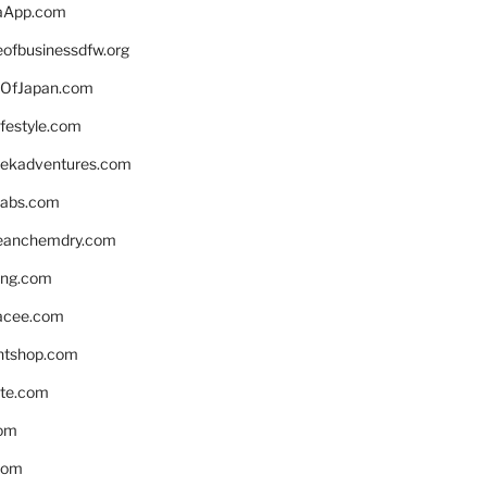
aApp.com
eofbusinessdfw.org
OfJapan.com
ifestyle.com
eekadventures.com
labs.com
leanchemdry.com
ing.com
acee.com
ntshop.com
te.com
om
com