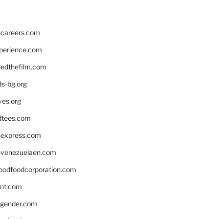
hcareers.com
xperience.com
edthefilm.com
ds-bg.org
ves.org
tees.com
rsexpress.com
venezuelaen.com
oodfoodcorporation.com
nnt.com
gender.com