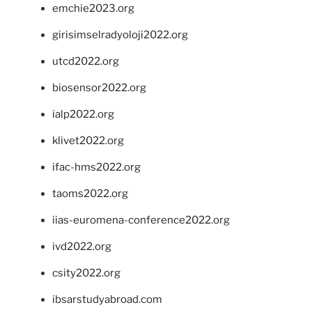
emchie2023.org
girisimselradyoloji2022.org
utcd2022.org
biosensor2022.org
ialp2022.org
klivet2022.org
ifac-hms2022.org
taoms2022.org
iias-euromena-conference2022.org
ivd2022.org
csity2022.org
ibsarstudyabroad.com