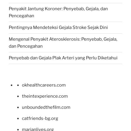
Penyakit Jantung Koroner: Penyebab, Gejala, dan
Pencegahan
Pentingnya Mendeteksi Gejala Stroke Sejak Dini
Mengenal Penyakit Aterosklerosis: Penyebab, Gejala,
dan Pencegahan
Penyebab dan Gejala Plak Arteri yang Perlu Diketahui
okhealthcareers.com
theintexperience.com
unboundedthefilm.com
catfriends-bg.org
marianlives.org