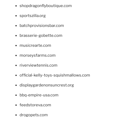
shopdragonflyboutique.com
sportszilla.org
batchprovisionsbar.com
brasserie-gobette.com
musicrearte.com
morseysfarms.com
riverviewtennis.com
official-kelly-toys-squishmallows.com
displaygardenonsuncrest.org
bbq-empire-usa.com
feedstoreva.com
drogopets.com