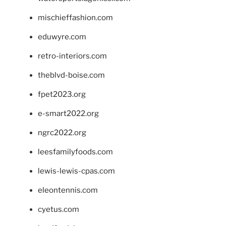
mischieffashion.com
eduwyre.com
retro-interiors.com
theblvd-boise.com
fpet2023.org
e-smart2022.org
ngrc2022.org
leesfamilyfoods.com
lewis-lewis-cpas.com
eleontennis.com
cyetus.com