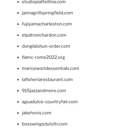
studiopiattellina.com
jannagrillspringfield.com
fujiyamacharleston.com
elpatronchardon.com
donglaishun-order.com
fiamc-rome2022.org
mariceworldessentials.com
lafisheriarestaurant.com
915jazzandmore.com
aguadulce-countryfair.com
jakehovis.com
bosswingsduluth.com