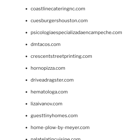
coastlinecateringnc.com
cuesburgershouston.com
psicologiaespecializadaencampeche.com
dmtacos.com
crescentstreetprinting.com
hornopizza.com
driveadragster.com
hematologa.com
lizaivanov.com
guesttinyhomes.com
home-plow-by-meyer.com
palatelatincuisine.com