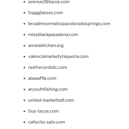
avenue26tacos.com
topgglasses.com
broadmoornailsspacoloradosprings.com
missblackpasadena.com
anneskitchen.org
valenciamarketytaqueria.com
reefrecordsllc.com
alawaffle.com
aryouthfishing.com
united-basketball.com
tios-tacos.com
cafecito-satx.com