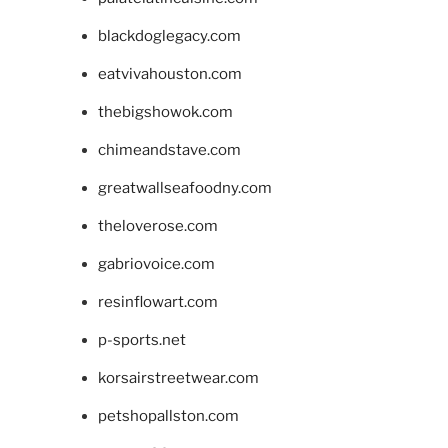
blackdoglegacy.com
eatvivahouston.com
thebigshowok.com
chimeandstave.com
greatwallseafoodny.com
theloverose.com
gabriovoice.com
resinflowart.com
p-sports.net
korsairstreetwear.com
petshopallston.com