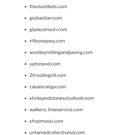
theslushkids.com
giobastian.com
glpascensori.com
rifloorepoxy.com
woolleymillingandpaving.com
uptonpvd.com
2troublegrill.com
casateranga.com
sticksandstonesstudiooh.com
walkers-treeservice.com
shopmossi.com
untamedcollectivesd.com