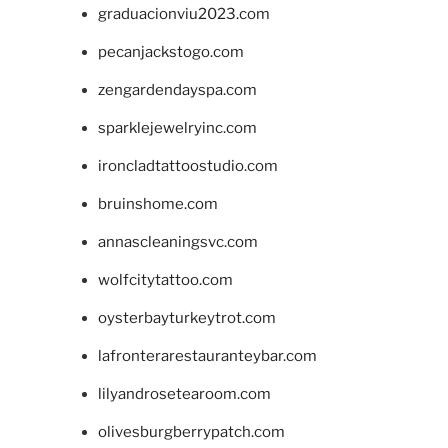
graduacionviu2023.com
pecanjackstogo.com
zengardendayspa.com
sparklejewelryinc.com
ironcladtattoostudio.com
bruinshome.com
annascleaningsvc.com
wolfcitytattoo.com
oysterbayturkeytrot.com
lafronterarestauranteybar.com
lilyandrosetearoom.com
olivesburgberrypatch.com