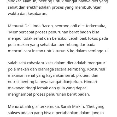
singkat. Namun, penting untuk diingat bahwa diet yang
sehat dan efektif adalah proses yang membutuhkan
waktu dan kesabaran.
Menurut Dr. Linda Bacon, seorang ahli diet terkemuka,
“Mempercepat proses penurunan berat badan bisa
menjadi tidak sehat dan berisiko. Lebih baik fokus pada
pola makan yang sehat dan berimbang daripada
mencari cara instan untuk turun 5 kg dalam seminggu.”
Salah satu rahasia sukses dalam diet adalah mengatur
pola makan dan olahraga secara seimbang. Konsumsi
makanan sehat yang kaya akan serat, protein, dan
nutrisi penting lainnya sangat dianjurkan. Hindari
makanan tinggi lemak dan gula yang dapat
menghambat proses penurunan berat badan.
Menurut ahli gizi terkemuka, Sarah Mirkin, “Diet yang
sukses adalah yang bisa dipertahankan dalam jangka