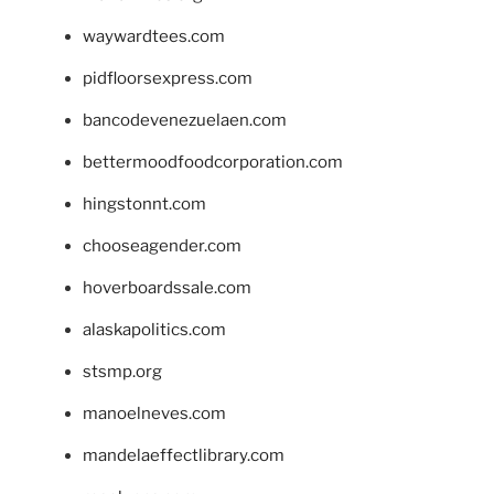
waywardtees.com
pidfloorsexpress.com
bancodevenezuelaen.com
bettermoodfoodcorporation.com
hingstonnt.com
chooseagender.com
hoverboardssale.com
alaskapolitics.com
stsmp.org
manoelneves.com
mandelaeffectlibrary.com