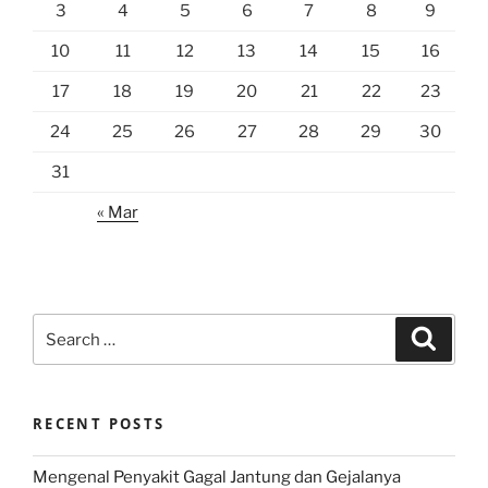
3
4
5
6
7
8
9
10
11
12
13
14
15
16
17
18
19
20
21
22
23
24
25
26
27
28
29
30
31
« Mar
Search
Search
for:
RECENT POSTS
Mengenal Penyakit Gagal Jantung dan Gejalanya