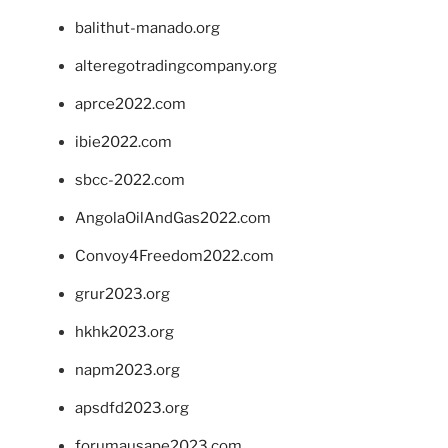
balithut-manado.org
alteregotradingcompany.org
aprce2022.com
ibie2022.com
sbcc-2022.com
AngolaOilAndGas2022.com
Convoy4Freedom2022.com
grur2023.org
hkhk2023.org
napm2023.org
apsdfd2023.org
forumausape2023.com