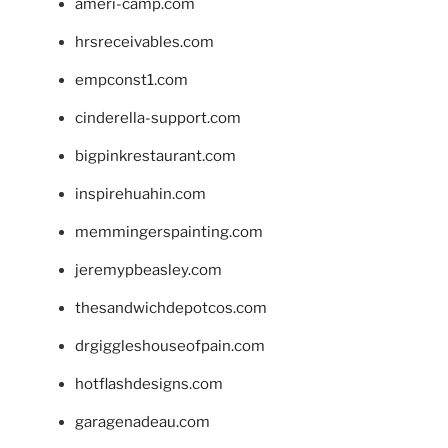
ameri-camp.com
hrsreceivables.com
empconst1.com
cinderella-support.com
bigpinkrestaurant.com
inspirehuahin.com
memmingerspainting.com
jeremypbeasley.com
thesandwichdepotcos.com
drgiggleshouseofpain.com
hotflashdesigns.com
garagenadeau.com