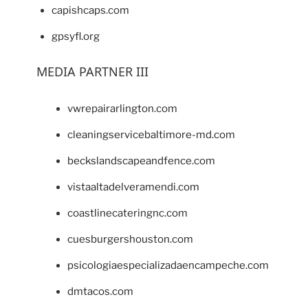
capishcaps.com
gpsyfl.org
MEDIA PARTNER III
vwrepairarlington.com
cleaningservicebaltimore-md.com
beckslandscapeandfence.com
vistaaltadelveramendi.com
coastlinecateringnc.com
cuesburgershouston.com
psicologiaespecializadaencampeche.com
dmtacos.com