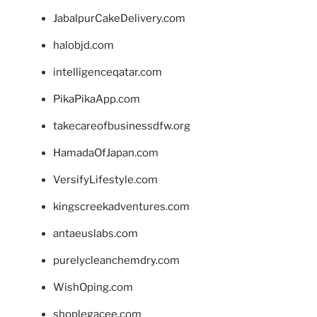
JabalpurCakeDelivery.com
halobjd.com
intelligenceqatar.com
PikaPikaApp.com
takecareofbusinessdfw.org
HamadaOfJapan.com
VersifyLifestyle.com
kingscreekadventures.com
antaeuslabs.com
purelycleanchemdry.com
WishOping.com
shoplegacee.com