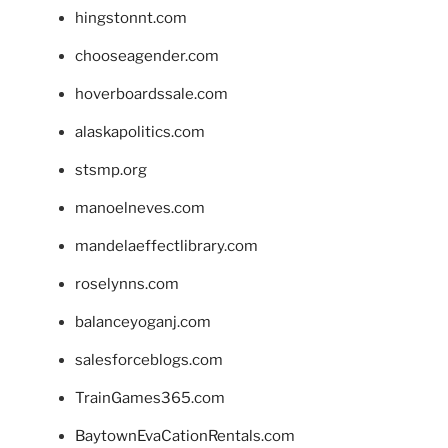
hingstonnt.com
chooseagender.com
hoverboardssale.com
alaskapolitics.com
stsmp.org
manoelneves.com
mandelaeffectlibrary.com
roselynns.com
balanceyoganj.com
salesforceblogs.com
TrainGames365.com
BaytownEvaCationRentals.com