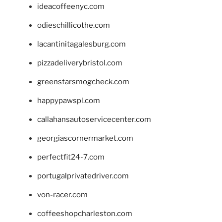
ideacoffeenyc.com
odieschillicothe.com
lacantinitagalesburg.com
pizzadeliverybristol.com
greenstarsmogcheck.com
happypawspl.com
callahansautoservicecenter.com
georgiascornermarket.com
perfectfit24-7.com
portugalprivatedriver.com
von-racer.com
coffeeshopcharleston.com