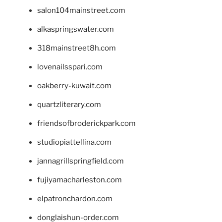
salon104mainstreet.com
alkaspringswater.com
318mainstreet8h.com
lovenailsspari.com
oakberry-kuwait.com
quartzliterary.com
friendsofbroderickpark.com
studiopiattellina.com
jannagrillspringfield.com
fujiyamacharleston.com
elpatronchardon.com
donglaishun-order.com