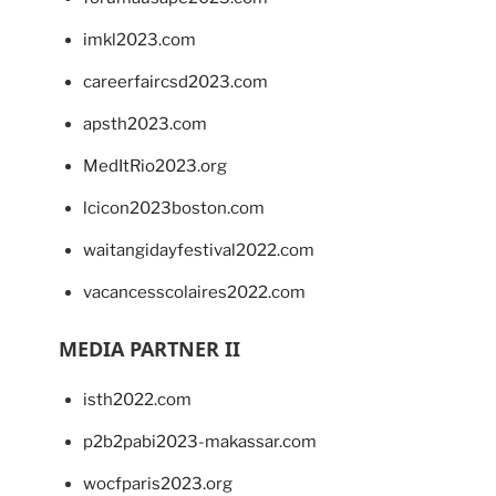
imkl2023.com
careerfaircsd2023.com
apsth2023.com
MedItRio2023.org
lcicon2023boston.com
waitangidayfestival2022.com
vacancesscolaires2022.com
MEDIA PARTNER II
isth2022.com
p2b2pabi2023-makassar.com
wocfparis2023.org