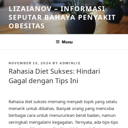
Skip
LIZAIANOV – INFORMASI
to
SEPUTAR BAHAYA PENYAKIT
content
OBESITAS
Menu
POSTED
NOVEMBER 15, 2024
BY
ADMINLIZ
ON
Rahasia Diet Sukses: Hindari
Gagal dengan Tips Ini
Rahasia diet sukses memang menjadi topik yang selalu
menarik untuk dibahas. Banyak orang yang mencoba
berbagai cara untuk menurunkan berat badan, namun
seringkali mengalami kegagalan. Ternyata, ada tips-tips