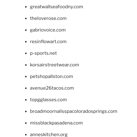
greatwallseafoodny.com
theloverose.com
gabriovoice.com
resinflowart.com
p-sports.net
korsairstreetwear.com
petshopallston.com
avenue26tacos.com
topgglasses.com
broadmoornailsspacoloradosprings.com
missblackpasadena.com
anneskitchen.org