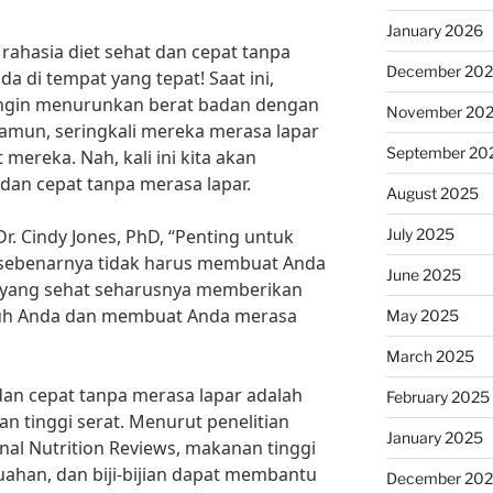
January 2026
ahasia diet sehat dan cepat tanpa
December 20
a di tempat yang tepat! Saat ini,
ingin menurunkan berat badan dengan
November 20
Namun, seringkali mereka merasa lapar
September 20
 mereka. Nah, kali ini kita akan
dan cepat tanpa merasa lapar.
August 2025
July 2025
Dr. Cindy Jones, PhD, “Penting untuk
sebenarnya tidak harus membuat Anda
June 2025
et yang sehat seharusnya memberikan
buh Anda dan membuat Anda merasa
May 2025
March 2025
 dan cepat tanpa merasa lapar adalah
February 2025
tinggi serat. Menurut penelitian
January 2025
nal Nutrition Reviews, makanan tinggi
uahan, dan biji-bijian dapat membantu
December 20