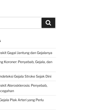
Search
S
kit Gagal Jantung dan Gejalanya
ng Koroner: Penyebab, Gejala, dan
deteksi Gejala Stroke Sejak Dini
kit Aterosklerosis: Penyebab,
encegahan
ejala Plak Arteri yang Perlu