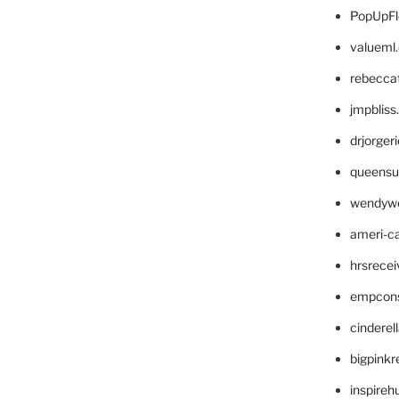
PopUpFl
valueml
rebecca
jmpblis
drjorger
queensu
wendyw
ameri-
hrsrece
empcon
cinderel
bigpinkr
inspireh