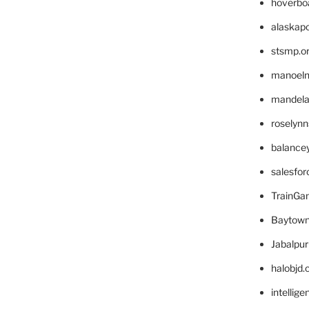
hoverbo
alaskapo
stsmp.o
manoel
mandelae
roselyn
balance
salesfo
TrainG
Baytown
Jabalpu
halobjd
intellig