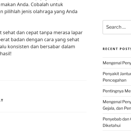
makan Anda. Cobalah untuk
n pilihlah jenis olahraga yang Anda
Search
for:
t sehat dan cepat tanpa merasa lapar
berat badan dengan cara yang sehat
elalu konsisten dan bersabar dalam
RECENT POST
asil!
Mengenal Penya
Penyakit Jantu
Pencegahan
Pentingnya Men
AT
Mengenal Penya
Gejala, dan P
Penyebab dan G
Diketahui