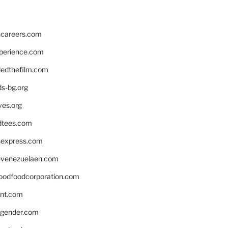
hcareers.com
xperience.com
edthefilm.com
ds-bg.org
ves.org
tees.com
rsexpress.com
venezuelaen.com
oodfoodcorporation.com
nnt.com
gender.com