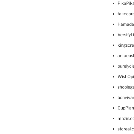
PikaPik
takecar
Hamada
VersifyL
kingscr
antaeus
purelyc
WishOp
shopleg
bonviva
CupPlan
mpzin.c
stcreal.