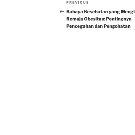
Post
Previous
PREVIOUS
navigation
Post
Bahaya Kesehatan yang Mengi
Remaja Obesitas: Pentingnya
Pencegahan dan Pengobatan