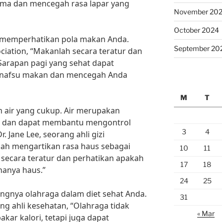
ama dan mencegah rasa lapar yang
November 20
October 2024
uk memperhatikan pola makan Anda.
September 20
iation, “Makanlah secara teratur dan
Sarapan pagi yang sehat dapat
nafsu makan dan mencegah Anda
M
T
 air yang cukup. Air merupakan
hat dan dapat membantu mengontrol
3
4
 Jane Lee, seorang ahli gizi
alah mengartikan rasa haus sebagai
10
11
h secara teratur dan perhatikan apakah
17
18
hanya haus.”
24
25
ingnya olahraga dalam diet sehat Anda.
31
ng ahli kesehatan, “Olahraga tidak
« Mar
r kalori, tetapi juga dapat