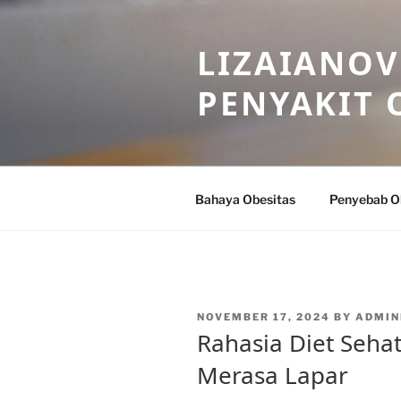
Skip
to
LIZAIANOV
content
PENYAKIT 
Bahaya Obesitas
Penyebab O
POSTED
NOVEMBER 17, 2024
BY
ADMIN
ON
Rahasia Diet Seha
Merasa Lapar