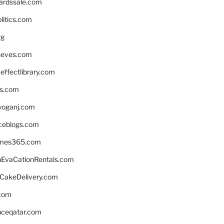
ardssale.com
litics.com
rg
neves.com
ffectlibrary.com
ns.com
yoganj.com
rceblogs.com
ames365.com
EvaCationRentals.com
rCakeDelivery.com
.com
enceqatar.com