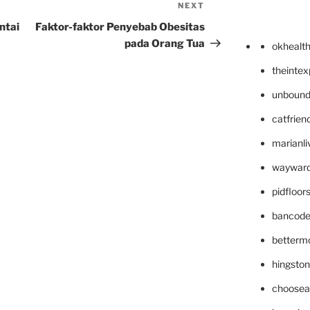
NEXT
Next
Post
ntai
Faktor-faktor Penyebab Obesitas
pada Orang Tua
okhealt
theinte
unbound
catfrien
marianli
wayward
pidfloo
bancode
betterm
hingsto
choosea