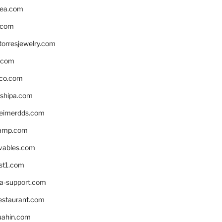
ea.com
.com
torresjewelry.com
s.com
ico.com
shipa.com
eimerdds.com
camp.com
ivables.com
st1.com
la-support.com
estaurant.com
uahin.com