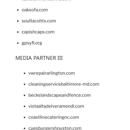
oaksofa.com
soultacohtx.com
capishcaps.com
gpsyfl.org
MEDIA PARTNER III
vwrepairarlington.com
cleaningservicebaltimore-md.com
beckslandscapeandfence.com
vistaaltadelveramendi.com
coastlinecateringnc.com
cuesburgershouston.com