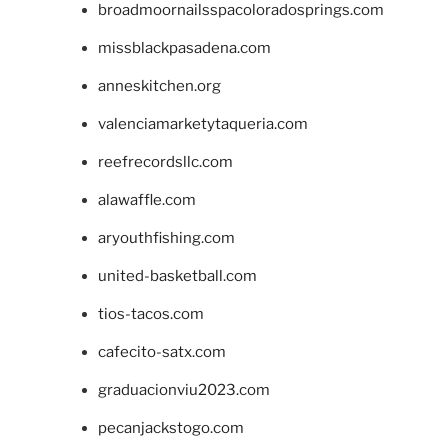
broadmoornailsspacoloradosprings.com
missblackpasadena.com
anneskitchen.org
valenciamarketytaqueria.com
reefrecordsllc.com
alawaffle.com
aryouthfishing.com
united-basketball.com
tios-tacos.com
cafecito-satx.com
graduacionviu2023.com
pecanjackstogo.com