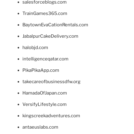
salesforceblogs.com
TrainGames365.com
BaytownEvaCationRentals.com
JabalpurCakeDelivery.com
halobjd.com
intelligenceqatar.com
PikaPikaApp.com
takecareofbusinessdfw.org
HamadaOfJapan.com
VersifyLifestyle.com
kingscreekadventures.com
antaeuslabs.com