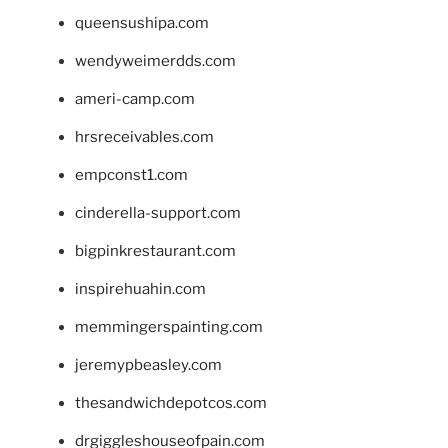
queensushipa.com
wendyweimerdds.com
ameri-camp.com
hrsreceivables.com
empconst1.com
cinderella-support.com
bigpinkrestaurant.com
inspirehuahin.com
memmingerspainting.com
jeremypbeasley.com
thesandwichdepotcos.com
drgiggleshouseofpain.com