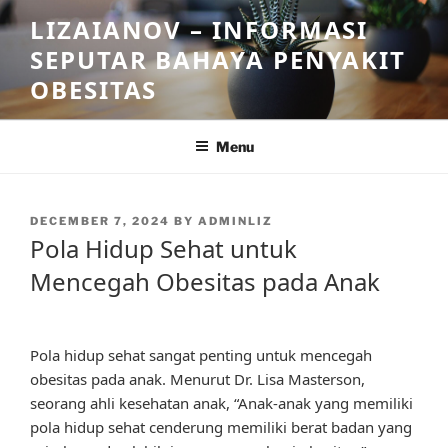
Skip
LIZAIANOV – INFORMASI
to
SEPUTAR BAHAYA PENYAKIT
content
OBESITAS
Menu
POSTED
DECEMBER 7, 2024
BY
ADMINLIZ
ON
Pola Hidup Sehat untuk
Mencegah Obesitas pada Anak
Pola hidup sehat sangat penting untuk mencegah
obesitas pada anak. Menurut Dr. Lisa Masterson,
seorang ahli kesehatan anak, “Anak-anak yang memiliki
pola hidup sehat cenderung memiliki berat badan yang