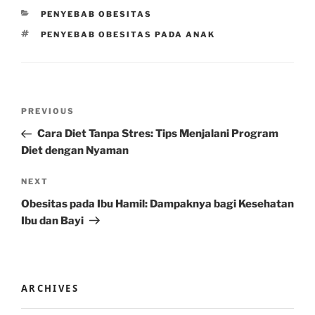
CATEGORIES
PENYEBAB OBESITAS
TAGS
PENYEBAB OBESITAS PADA ANAK
Post
Previous
PREVIOUS
navigation
Post
Cara Diet Tanpa Stres: Tips Menjalani Program
Diet dengan Nyaman
Next
NEXT
Post
Obesitas pada Ibu Hamil: Dampaknya bagi Kesehatan
Ibu dan Bayi
ARCHIVES