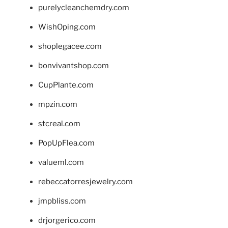
purelycleanchemdry.com
WishOping.com
shoplegacee.com
bonvivantshop.com
CupPlante.com
mpzin.com
stcreal.com
PopUpFlea.com
valueml.com
rebeccatorresjewelry.com
jmpbliss.com
drjorgerico.com