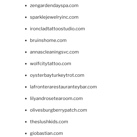
zengardendayspa.com
sparklejewelryinc.com
ironcladtattoostudio.com
bruinshome.com
annascleaningsvc.com
wolfcitytattoo.com
oysterbayturkeytrot.com
lafronterarestauranteybar.com
lilyandrosetearoom.com
olivesburgberrypatch.com
theslushkids.com
giobastian.com