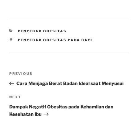
CATEGORIES
PENYEBAB OBESITAS
TAGS
PENYEBAB OBESITAS PADA BAYI
Post
Previous
PREVIOUS
navigation
Post
Cara Menjaga Berat Badan Ideal saat Menyusui
Next
NEXT
Post
Dampak Negatif Obesitas pada Kehamilan dan
Kesehatan Ibu