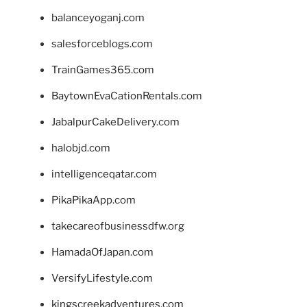
balanceyoganj.com
salesforceblogs.com
TrainGames365.com
BaytownEvaCationRentals.com
JabalpurCakeDelivery.com
halobjd.com
intelligenceqatar.com
PikaPikaApp.com
takecareofbusinessdfw.org
HamadaOfJapan.com
VersifyLifestyle.com
kingscreekadventures.com