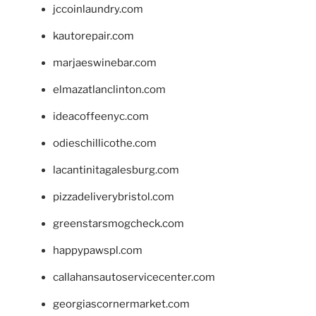
jccoinlaundry.com
kautorepair.com
marjaeswinebar.com
elmazatlanclinton.com
ideacoffeenyc.com
odieschillicothe.com
lacantinitagalesburg.com
pizzadeliverybristol.com
greenstarsmogcheck.com
happypawspl.com
callahansautoservicecenter.com
georgiascornermarket.com