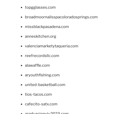
topgglasses.com
broadmoornailsspacoloradosprings.com
missblackpasadena.com
anneskitchen.org
valenciamarketytaqueria.com
reefrecordsllc.com
alawaffle.com
aryouthfishing.com
united-basketball.com
tios-tacos.com
cafecito-satx.com
graduacionviu2023.com