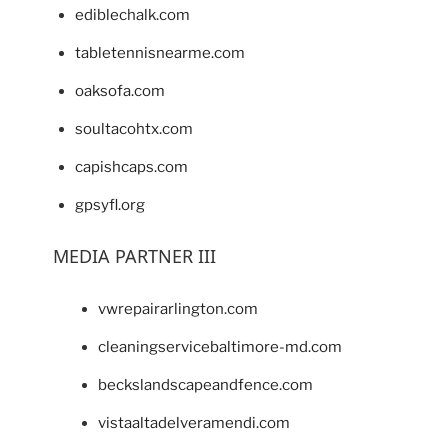
ediblechalk.com
tabletennisnearme.com
oaksofa.com
soultacohtx.com
capishcaps.com
gpsyfl.org
MEDIA PARTNER III
vwrepairarlington.com
cleaningservicebaltimore-md.com
beckslandscapeandfence.com
vistaaltadelveramendi.com