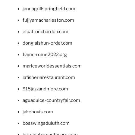
jannagrillspringfield.com
fujiyamacharleston.com
elpatronchardon.com
donglaishun-order.com
fiamc-rome2022.org
mariceworldessentials.com
lafisheriarestaurant.com
915jazzandmore.com
aguadulce-countryfair.com
jakehovis.com
bosswingsduluth.com
birminghamautocare.com