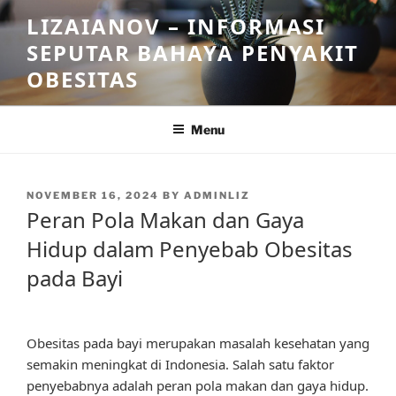
Skip
LIZAIANOV – INFORMASI
to
SEPUTAR BAHAYA PENYAKIT
content
OBESITAS
Menu
POSTED
NOVEMBER 16, 2024
BY
ADMINLIZ
ON
Peran Pola Makan dan Gaya
Hidup dalam Penyebab Obesitas
pada Bayi
Obesitas pada bayi merupakan masalah kesehatan yang
semakin meningkat di Indonesia. Salah satu faktor
penyebabnya adalah peran pola makan dan gaya hidup.