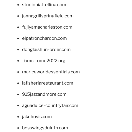
studiopiattellina.com
jannagrillspringfield.com
fujiyamacharleston.com
elpatronchardon.com
donglaishun-order.com
fiamc-rome2022.org
mariceworldessentials.com
lafisheriarestaurant.com
915jazzandmore.com
aguadulce-countryfair.com
jakehovis.com
bosswingsduluth.com