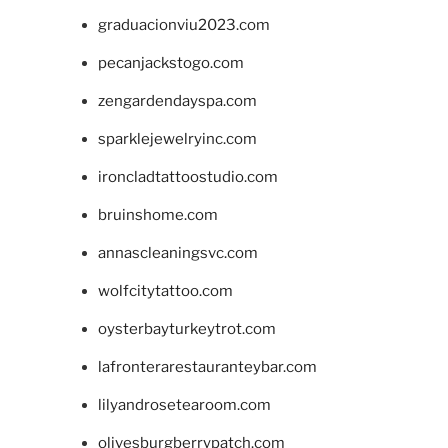
graduacionviu2023.com
pecanjackstogo.com
zengardendayspa.com
sparklejewelryinc.com
ironcladtattoostudio.com
bruinshome.com
annascleaningsvc.com
wolfcitytattoo.com
oysterbayturkeytrot.com
lafronterarestauranteybar.com
lilyandrosetearoom.com
olivesburgberrypatch.com