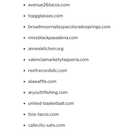
avenue26tacos.com
topgglasses.com
broadmoornailsspacoloradosprings.com
missblackpasadena.com
anneskitchen.org
valenciamarketytaqueria.com
reefrecordsllc.com
alawaffle.com
aryouthfishing.com
united-basketball.com
tios-tacos.com
cafecito-satx.com