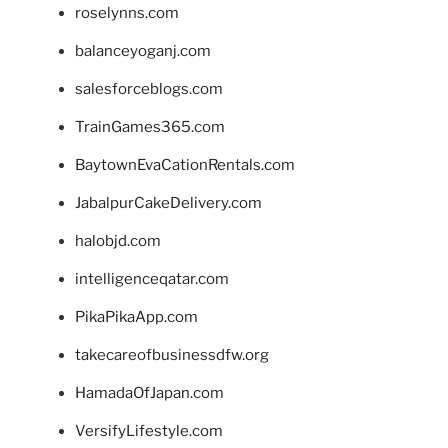
roselynns.com
balanceyoganj.com
salesforceblogs.com
TrainGames365.com
BaytownEvaCationRentals.com
JabalpurCakeDelivery.com
halobjd.com
intelligenceqatar.com
PikaPikaApp.com
takecareofbusinessdfw.org
HamadaOfJapan.com
VersifyLifestyle.com