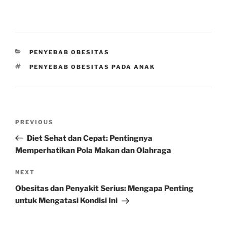
CATEGORIES
PENYEBAB OBESITAS
TAGS
PENYEBAB OBESITAS PADA ANAK
Post
Previous
PREVIOUS
navigation
Post
Diet Sehat dan Cepat: Pentingnya
Memperhatikan Pola Makan dan Olahraga
Next
NEXT
Post
Obesitas dan Penyakit Serius: Mengapa Penting
untuk Mengatasi Kondisi Ini