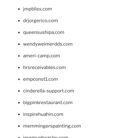
jmpbliss.com
drjorgerico.com
queensushipa.com
wendyweimerdds.com
ameri-camp.com
hrsreceivables.com
empconst1.com
cinderella-support.com
bigpinkrestaurant.com
inspirehuahin.com
memmingerspainting.com
jeremypbeasley.com