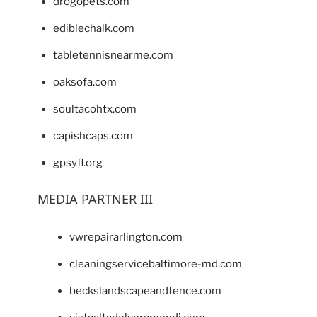
drogopets.com
ediblechalk.com
tabletennisnearme.com
oaksofa.com
soultacohtx.com
capishcaps.com
gpsyfl.org
MEDIA PARTNER III
vwrepairarlington.com
cleaningservicebaltimore-md.com
beckslandscapeandfence.com