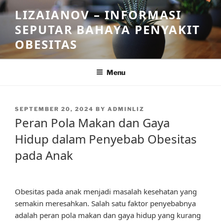
Skip
LIZAIANOV – INFORMASI
to
SEPUTAR BAHAYA PENYAKIT
content
OBESITAS
Menu
POSTED
SEPTEMBER 20, 2024
BY
ADMINLIZ
ON
Peran Pola Makan dan Gaya
Hidup dalam Penyebab Obesitas
pada Anak
Obesitas pada anak menjadi masalah kesehatan yang
semakin meresahkan. Salah satu faktor penyebabnya
adalah peran pola makan dan gaya hidup yang kurang