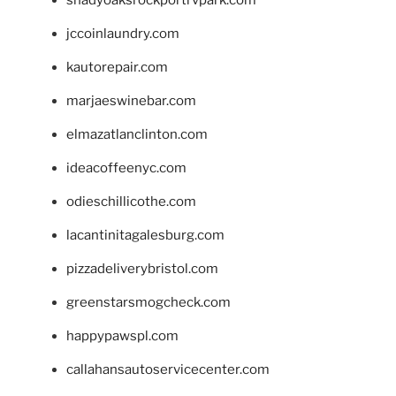
shadyoaksrockportrvpark.com
jccoinlaundry.com
kautorepair.com
marjaeswinebar.com
elmazatlanclinton.com
ideacoffeenyc.com
odieschillicothe.com
lacantinitagalesburg.com
pizzadeliverybristol.com
greenstarsmogcheck.com
happypawspl.com
callahansautoservicecenter.com