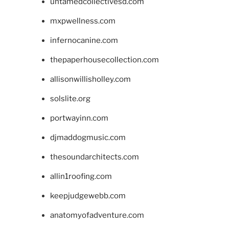
untamedcollectivesd.com
mxpwellness.com
infernocanine.com
thepaperhousecollection.com
allisonwillisholley.com
solslite.org
portwayinn.com
djmaddogmusic.com
thesoundarchitects.com
allin1roofing.com
keepjudgewebb.com
anatomyofadventure.com