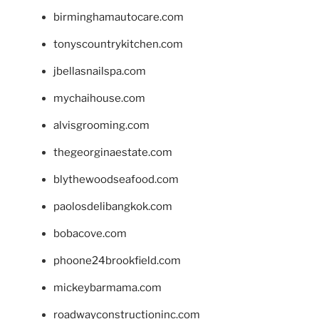
birminghamautocare.com
tonyscountrykitchen.com
jbellasnailspa.com
mychaihouse.com
alvisgrooming.com
thegeorginaestate.com
blythewoodseafood.com
paolosdelibangkok.com
bobacove.com
phoone24brookfield.com
mickeybarmama.com
roadwayconstructioninc.com