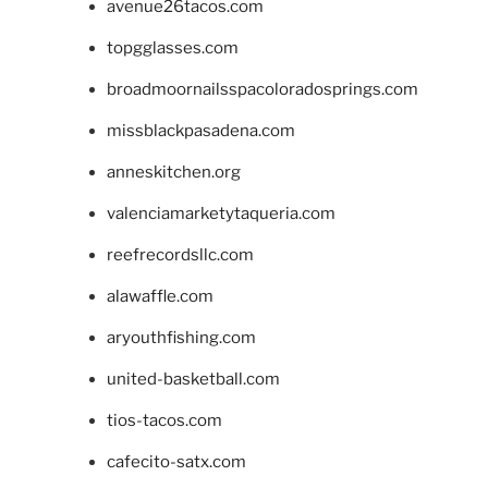
avenue26tacos.com
topgglasses.com
broadmoornailsspacoloradosprings.com
missblackpasadena.com
anneskitchen.org
valenciamarketytaqueria.com
reefrecordsllc.com
alawaffle.com
aryouthfishing.com
united-basketball.com
tios-tacos.com
cafecito-satx.com