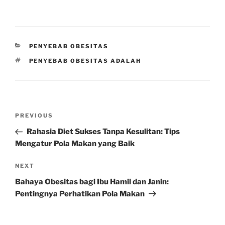
CATEGORIES
PENYEBAB OBESITAS
TAGS
PENYEBAB OBESITAS ADALAH
Post
Previous
PREVIOUS
navigation
Post
Rahasia Diet Sukses Tanpa Kesulitan: Tips
Mengatur Pola Makan yang Baik
Next
NEXT
Post
Bahaya Obesitas bagi Ibu Hamil dan Janin:
Pentingnya Perhatikan Pola Makan