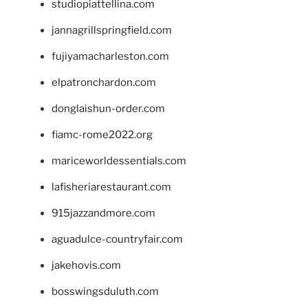
studiopiattellina.com
jannagrillspringfield.com
fujiyamacharleston.com
elpatronchardon.com
donglaishun-order.com
fiamc-rome2022.org
mariceworldessentials.com
lafisheriarestaurant.com
915jazzandmore.com
aguadulce-countryfair.com
jakehovis.com
bosswingsduluth.com