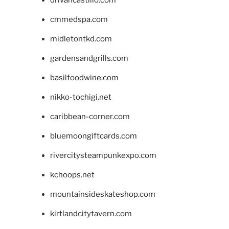
drivancastillo.com
cmmedspa.com
midletontkd.com
gardensandgrills.com
basilfoodwine.com
nikko-tochigi.net
caribbean-corner.com
bluemoongiftcards.com
rivercitysteampunkexpo.com
kchoops.net
mountainsideskateshop.com
kirtlandcitytavern.com