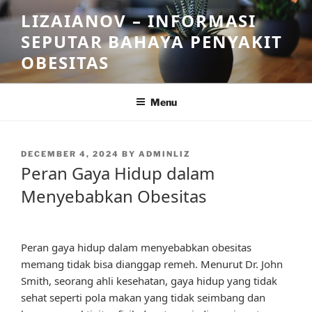
Skip
LIZAIANOV – INFORMASI
to
SEPUTAR BAHAYA PENYAKIT
content
OBESITAS
Menu
POSTED
DECEMBER 4, 2024
BY
ADMINLIZ
ON
Peran Gaya Hidup dalam
Menyebabkan Obesitas
Peran gaya hidup dalam menyebabkan obesitas
memang tidak bisa dianggap remeh. Menurut Dr. John
Smith, seorang ahli kesehatan, gaya hidup yang tidak
sehat seperti pola makan yang tidak seimbang dan