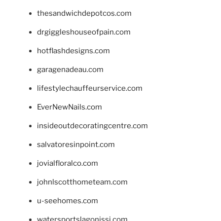
thesandwichdepotcos.com
drgiggleshouseofpain.com
hotflashdesigns.com
garagenadeau.com
lifestylechauffeurservice.com
EverNewNails.com
insideoutdecoratingcentre.com
salvatoresinpoint.com
jovialfloralco.com
johnlscotthometeam.com
u-seehomes.com
watersportslagonissi.com