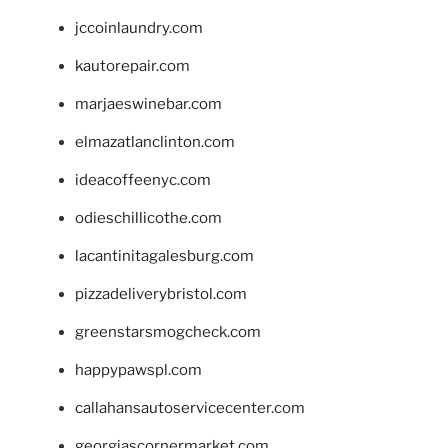
jccoinlaundry.com
kautorepair.com
marjaeswinebar.com
elmazatlanclinton.com
ideacoffeenyc.com
odieschillicothe.com
lacantinitagalesburg.com
pizzadeliverybristol.com
greenstarsmogcheck.com
happypawspl.com
callahansautoservicecenter.com
georgiascornermarket.com