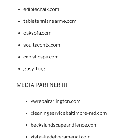
ediblechalk.com
tabletennisnearme.com
oaksofa.com
soultacohtx.com
capishcaps.com
gpsyfl.org
MEDIA PARTNER III
vwrepairarlington.com
cleaningservicebaltimore-md.com
beckslandscapeandfence.com
vistaaltadelveramendi.com