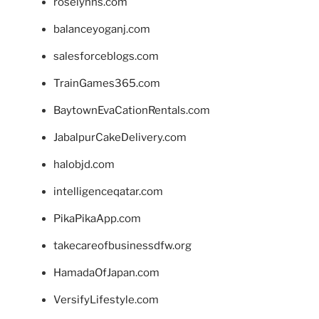
roselynns.com
balanceyoganj.com
salesforceblogs.com
TrainGames365.com
BaytownEvaCationRentals.com
JabalpurCakeDelivery.com
halobjd.com
intelligenceqatar.com
PikaPikaApp.com
takecareofbusinessdfw.org
HamadaOfJapan.com
VersifyLifestyle.com