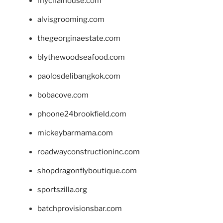
mychaihouse.com
alvisgrooming.com
thegeorginaestate.com
blythewoodseafood.com
paolosdelibangkok.com
bobacove.com
phoone24brookfield.com
mickeybarmama.com
roadwayconstructioninc.com
shopdragonflyboutique.com
sportszilla.org
batchprovisionsbar.com