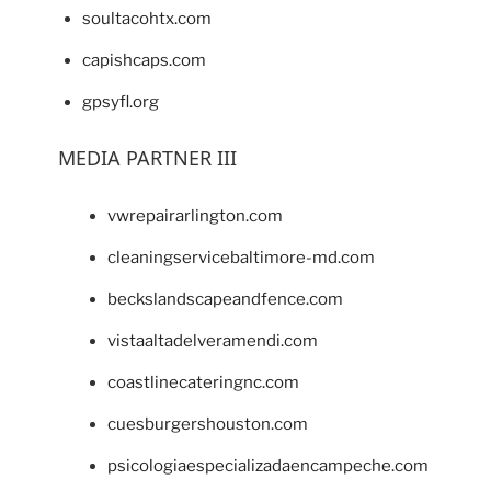
soultacohtx.com
capishcaps.com
gpsyfl.org
MEDIA PARTNER III
vwrepairarlington.com
cleaningservicebaltimore-md.com
beckslandscapeandfence.com
vistaaltadelveramendi.com
coastlinecateringnc.com
cuesburgershouston.com
psicologiaespecializadaencampeche.com