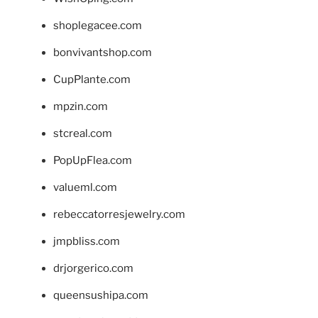
shoplegacee.com
bonvivantshop.com
CupPlante.com
mpzin.com
stcreal.com
PopUpFlea.com
valueml.com
rebeccatorresjewelry.com
jmpbliss.com
drjorgerico.com
queensushipa.com