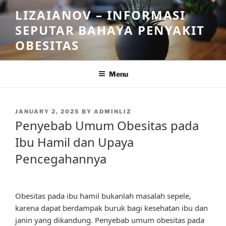
Skip
LIZAIANOV – INFORMASI
to
SEPUTAR BAHAYA PENYAKIT
content
OBESITAS
Menu
POSTED
JANUARY 2, 2025
BY
ADMINLIZ
ON
Penyebab Umum Obesitas pada
Ibu Hamil dan Upaya
Pencegahannya
Obesitas pada ibu hamil bukanlah masalah sepele,
karena dapat berdampak buruk bagi kesehatan ibu dan
janin yang dikandung. Penyebab umum obesitas pada