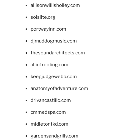
allisonwillisholley.com
solslite.org
portwayinn.com
djmaddogmusic.com
thesoundarchitects.com
allin1roofing.com
keepjudgewebb.com
anatomyofadventure.com
drivancastillo.com
cmmedspa.com
midletontkd.com
gardensandgrills.com