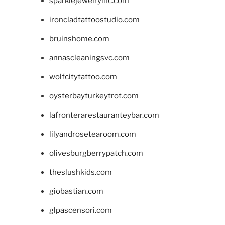
sparklejewelryinc.com
ironcladtattoostudio.com
bruinshome.com
annascleaningsvc.com
wolfcitytattoo.com
oysterbayturkeytrot.com
lafronterarestauranteybar.com
lilyandrosetearoom.com
olivesburgberrypatch.com
theslushkids.com
giobastian.com
glpascensori.com