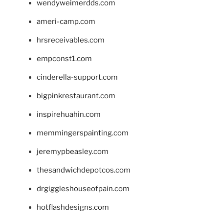
wendyweimerdds.com
ameri-camp.com
hrsreceivables.com
empconst1.com
cinderella-support.com
bigpinkrestaurant.com
inspirehuahin.com
memmingerspainting.com
jeremypbeasley.com
thesandwichdepotcos.com
drgiggleshouseofpain.com
hotflashdesigns.com