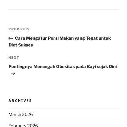
Post
Previous
PREVIOUS
navigation
Post
Cara Mengatur Porsi Makan yang Tepat untuk
Diet Sukses
Next
NEXT
Post
Pentingnya Mencegah Obesitas pada Bayi sejak Dini
ARCHIVES
March 2026
February 2026