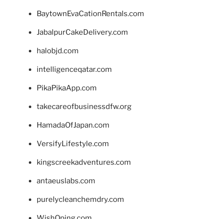
BaytownEvaCationRentals.com
JabalpurCakeDelivery.com
halobjd.com
intelligenceqatar.com
PikaPikaApp.com
takecareofbusinessdfw.org
HamadaOfJapan.com
VersifyLifestyle.com
kingscreekadventures.com
antaeuslabs.com
purelycleanchemdry.com
WishOping.com