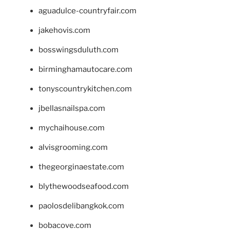
aguadulce-countryfair.com
jakehovis.com
bosswingsduluth.com
birminghamautocare.com
tonyscountrykitchen.com
jbellasnailspa.com
mychaihouse.com
alvisgrooming.com
thegeorginaestate.com
blythewoodseafood.com
paolosdelibangkok.com
bobacove.com