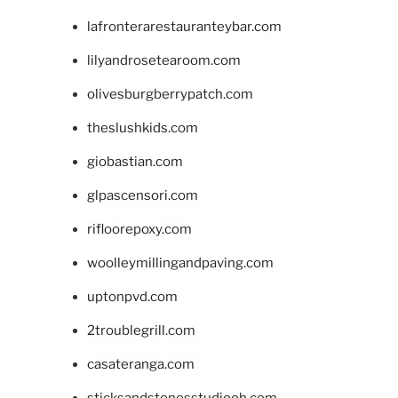
lafronterarestauranteybar.com
lilyandrosetearoom.com
olivesburgberrypatch.com
theslushkids.com
giobastian.com
glpascensori.com
rifloorepoxy.com
woolleymillingandpaving.com
uptonpvd.com
2troublegrill.com
casateranga.com
sticksandstonesstudiooh.com