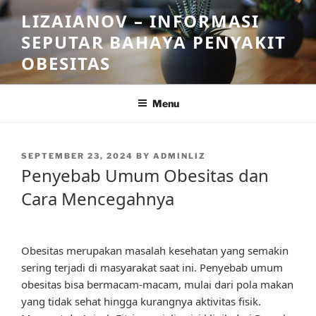
Skip
LIZAIANOV – INFORMASI
to
SEPUTAR BAHAYA PENYAKIT
content
OBESITAS
Menu
POSTED
SEPTEMBER 23, 2024
BY
ADMINLIZ
ON
Penyebab Umum Obesitas dan
Cara Mencegahnya
Obesitas merupakan masalah kesehatan yang semakin
sering terjadi di masyarakat saat ini. Penyebab umum
obesitas bisa bermacam-macam, mulai dari pola makan
yang tidak sehat hingga kurangnya aktivitas fisik.