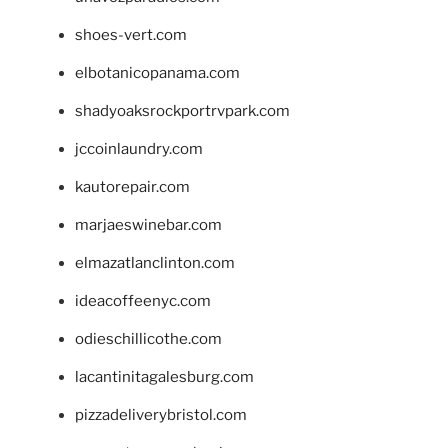
shoes-vert.com
elbotanicopanama.com
shadyoaksrockportrvpark.com
jccoinlaundry.com
kautorepair.com
marjaeswinebar.com
elmazatlanclinton.com
ideacoffeenyc.com
odieschillicothe.com
lacantinitagalesburg.com
pizzadeliverybristol.com