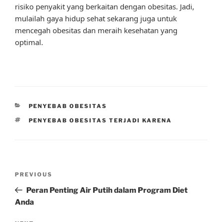
risiko penyakit yang berkaitan dengan obesitas. Jadi,
mulailah gaya hidup sehat sekarang juga untuk
mencegah obesitas dan meraih kesehatan yang
optimal.
CATEGORIES
PENYEBAB OBESITAS
TAGS
PENYEBAB OBESITAS TERJADI KARENA
Post
Previous
PREVIOUS
navigation
Post
Peran Penting Air Putih dalam Program Diet
Anda