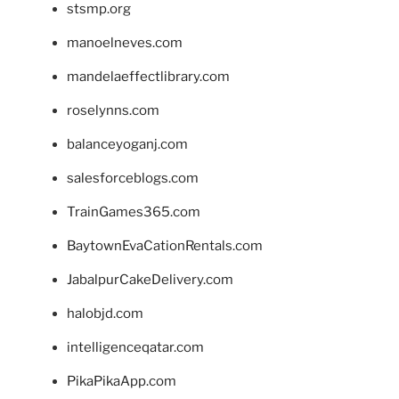
stsmp.org
manoelneves.com
mandelaeffectlibrary.com
roselynns.com
balanceyoganj.com
salesforceblogs.com
TrainGames365.com
BaytownEvaCationRentals.com
JabalpurCakeDelivery.com
halobjd.com
intelligenceqatar.com
PikaPikaApp.com