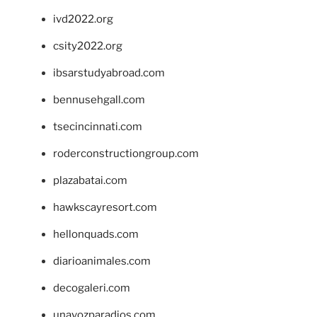
ivd2022.org
csity2022.org
ibsarstudyabroad.com
bennusehgall.com
tsecincinnati.com
roderconstructiongroup.com
plazabatai.com
hawkscayresort.com
hellonquads.com
diarioanimales.com
decogaleri.com
unavozparadios.com