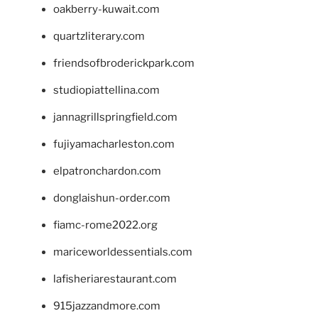
oakberry-kuwait.com
quartzliterary.com
friendsofbroderickpark.com
studiopiattellina.com
jannagrillspringfield.com
fujiyamacharleston.com
elpatronchardon.com
donglaishun-order.com
fiamc-rome2022.org
mariceworldessentials.com
lafisheriarestaurant.com
915jazzandmore.com