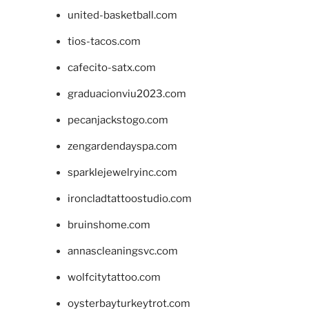
united-basketball.com
tios-tacos.com
cafecito-satx.com
graduacionviu2023.com
pecanjackstogo.com
zengardendayspa.com
sparklejewelryinc.com
ironcladtattoostudio.com
bruinshome.com
annascleaningsvc.com
wolfcitytattoo.com
oysterbayturkeytrot.com