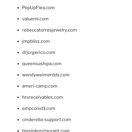
PopUpFlea.com
valueml.com
rebeccatorresjewelry.com
jmpbliss.com
drjorgerico.com
queensushipa.com
wendyweimerdds.com
ameri-camp.com
hrsreceivables.com
empconst1.com
cinderella-support.com
bigpinkrestaurant.com