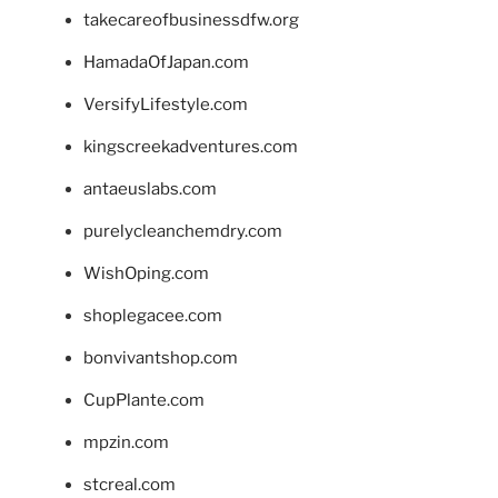
takecareofbusinessdfw.org
HamadaOfJapan.com
VersifyLifestyle.com
kingscreekadventures.com
antaeuslabs.com
purelycleanchemdry.com
WishOping.com
shoplegacee.com
bonvivantshop.com
CupPlante.com
mpzin.com
stcreal.com