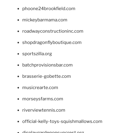
phoone24brookfield.com
mickeybarmama.com
roadwayconstructioninc.com
shopdragonflyboutique.com
sportszilla.org
batchprovisionsbar.com
brasserie-gobette.com
musicrearte.com
morseysfarms.com
riverviewtennis.com
official-kelly-toys-squishmallows.com
displaygardenonsuncrest.org