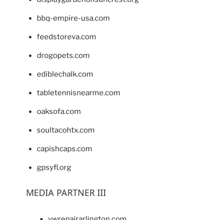
bbq-empire-usa.com
feedstoreva.com
drogopets.com
ediblechalk.com
tabletennisnearme.com
oaksofa.com
soultacohtx.com
capishcaps.com
gpsyfl.org
MEDIA PARTNER III
vwrepairarlington.com