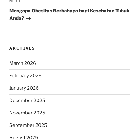
Next
NEXT
Post
Mengapa Obesitas Berbahaya bagi Kesehatan Tubuh
Anda?
ARCHIVES
March 2026
February 2026
January 2026
December 2025
November 2025
September 2025
August 2025