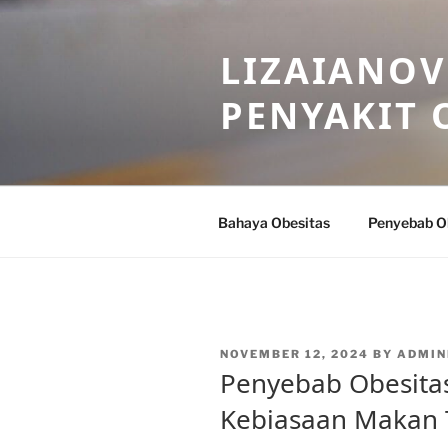
Skip
to
LIZAIANOV
content
PENYAKIT 
Bahaya Obesitas
Penyebab O
POSTED
NOVEMBER 12, 2024
BY
ADMIN
ON
Penyebab Obesitas
Kebiasaan Makan 