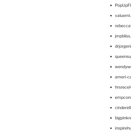
PopUpFl
valueml
rebecca
jmpblis
drjorger
queensu
wendyw
ameri-
hrsrece
empcon
cinderel
bigpinkr
inspireh