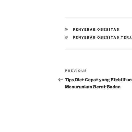
CATEGORIES
PENYEBAB OBESITAS
TAGS
PENYEBAB OBESITAS TERJ
Post
Previous
PREVIOUS
navigation
Post
Tips Diet Cepat yang Efektif u
Menurunkan Berat Badan