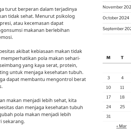
November 20
juga turut berperan dalam terjadinya
kan tidak sehat. Menurut psikolog
October 2024
 depresi, atau kecemasan dapat
September 20
gonsumsi makanan berlebihan
emosi.
esitas akibat kebiasaan makan tidak
M
T
uk memperhatikan pola makan sehari-
eimbang yang kaya serat, protein,
nting untuk menjaga kesehatan tubuh.
3
4
a juga dapat membantu mengontrol berat
s.
10
11
17
18
n makan menjadi lebih sehat, kita
24
25
besitas dan menjaga kesehatan tubuh
ngubah pola makan menjadi lebih
31
i sekarang.
« Mar