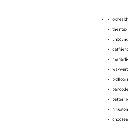
okhealt
theinte
unbound
catfrien
marianli
wayward
pidfloo
bancode
betterm
hingsto
choosea