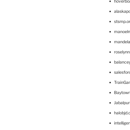
hoverbo
alaskapo
stsmp.o
manoel
mandelae
roselyn
balance
salesfo
TrainG
Baytown
Jabalpu
halobjd
intellig