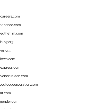
hcareers.com
xperience.com
edthefilm.com
ds-bg.org
ves.org
tees.com
rsexpress.com
venezuelaen.com
oodfoodcorporation.com
nnt.com
gender.com