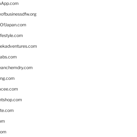
aApp.com
eofbusinessdfw.org
OfJapan.com
ifestyle.com
eekadventures.com
labs.com
leanchemdry.com
ing.com
acee.com
ntshop.com
te.com
om
com