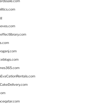
ardssale.com
litics.com
rg
neves.com
ffectlibrary.com
ns.com
yoganj.com
rceblogs.com
ames365.com
EvaCationRentals.com
rCakeDelivery.com
.com
enceqatar.com