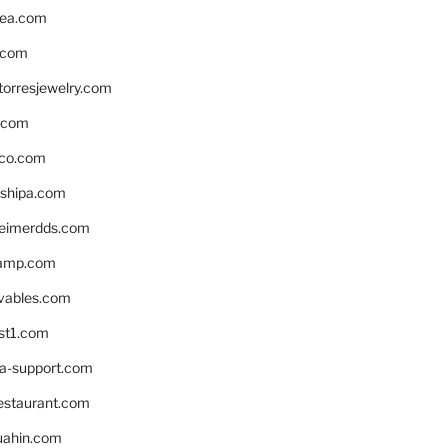
ea.com
.com
torresjewelry.com
s.com
ico.com
shipa.com
eimerdds.com
camp.com
ivables.com
st1.com
la-support.com
estaurant.com
uahin.com