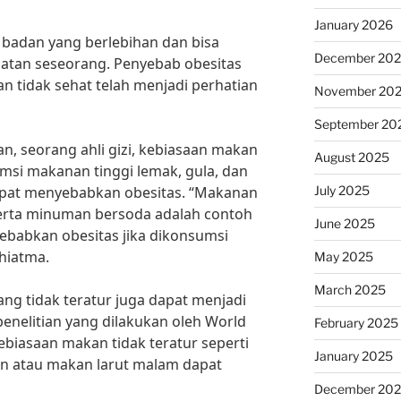
January 2026
t badan yang berlebihan dan bisa
December 20
tan seseorang. Penyebab obesitas
n tidak sehat telah menjadi perhatian
November 20
September 20
, seorang ahli gizi, kebiasaan makan
August 2025
msi makanan tinggi lemak, gula, dan
July 2025
apat menyebabkan obesitas. “Makanan
serta minuman bersoda adalah contoh
June 2025
ebabkan obesitas jika dikonsumsi
dhiatma.
May 2025
March 2025
ang tidak teratur juga dapat menjadi
enelitian yang dilakukan oleh World
February 2025
ebiasaan makan tidak teratur seperti
January 2025
n atau makan larut malam dapat
December 20