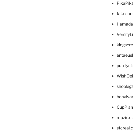
PikaPik
takecar
Hamada
VersifyL
kingscr
antaeus
purelyc
WishOp
shopleg
bonviva
CupPlan
mpzin.c
stcreal.