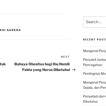
Search
for:
ADI KARENA
RECENT POST
Mengenal Penya
NEXT
Next
Penyakit Jantu
Post
ntuk
Bahaya Obesitas bagi Ibu Hamil:
Pencegahan
Fakta yang Harus Diketahui
Pentingnya Men
Mengenal Penya
Gejala, dan P
Penyebab dan G
Diketahui