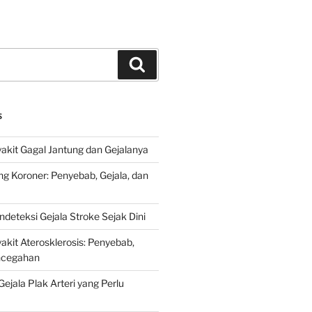
Search
S
kit Gagal Jantung dan Gejalanya
ng Koroner: Penyebab, Gejala, dan
deteksi Gejala Stroke Sejak Dini
kit Aterosklerosis: Penyebab,
encegahan
ejala Plak Arteri yang Perlu