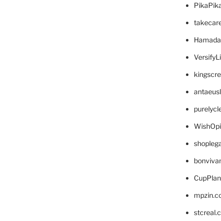
PikaPik
takecar
Hamada
VersifyL
kingscr
antaeus
purelyc
WishOp
shopleg
bonviva
CupPlan
mpzin.c
stcreal.