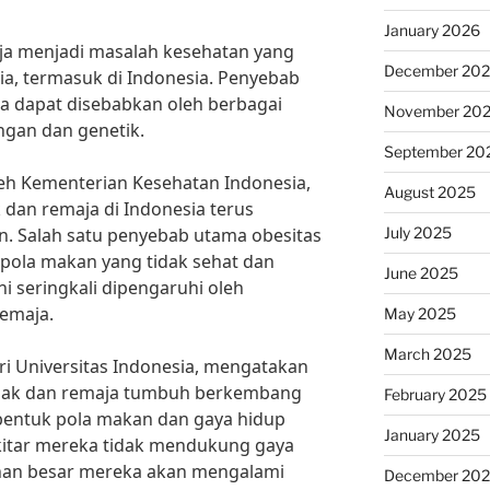
January 2026
ja menjadi masalah kesehatan yang
December 20
ia, termasuk di Indonesia. Penyebab
a dapat disebabkan oleh berbagai
November 20
ngan dan genetik.
September 20
leh Kementerian Kesehatan Indonesia,
August 2025
 dan remaja di Indonesia terus
July 2025
n. Salah satu penyebab utama obesitas
pola makan yang tidak sehat dan
June 2025
ini seringkali dipengaruhi oleh
remaja.
May 2025
March 2025
dari Universitas Indonesia, mengatakan
nak dan remaja tumbuh berkembang
February 2025
entuk pola makan dan gaya hidup
January 2025
ekitar mereka tidak mendukung gaya
nan besar mereka akan mengalami
December 20