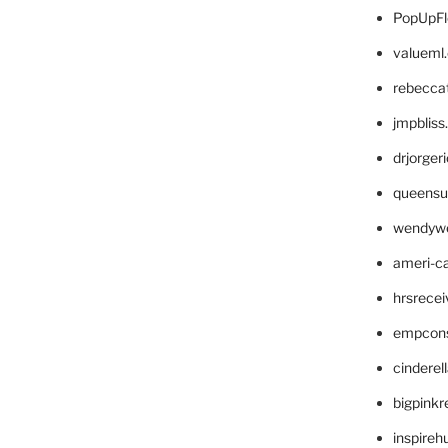
PopUpFl
valueml
rebecca
jmpblis
drjorger
queensu
wendyw
ameri-
hrsrece
empcon
cinderel
bigpinkr
inspireh