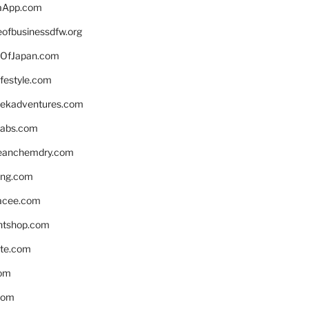
aApp.com
eofbusinessdfw.org
OfJapan.com
ifestyle.com
eekadventures.com
labs.com
leanchemdry.com
ing.com
acee.com
ntshop.com
te.com
om
com