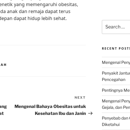
netik yang memengaruhi obesitas,
da anak dan remaja dapat terus
epan dapat hidup lebih sehat.
Search
for:
RECENT POST
Mengenal Penya
LAH
Penyakit Jantu
Pencegahan
Pentingnya Men
NEXT
Next
Mengenal Penya
Post
yang
Mengenal Bahaya Obesitas untuk
Gejala, dan P
at
Kesehatan Ibu dan Janin
Penyebab dan G
Diketahui