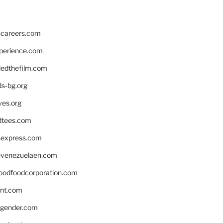
hcareers.com
xperience.com
edthefilm.com
ds-bg.org
ves.org
tees.com
rsexpress.com
venezuelaen.com
oodfoodcorporation.com
nnt.com
gender.com