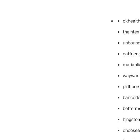
okhealt
theinte
unbound
catfrien
marianli
wayward
pidfloo
bancode
betterm
hingsto
choosea