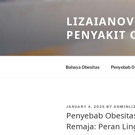
Skip
to
LIZAIANOV
content
PENYAKIT 
Bahaya Obesitas
Penyebab O
POSTED
JANUARY 4, 2025
BY
ADMINLI
ON
Penyebab Obesita
Remaja: Peran Li