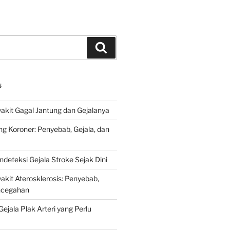
Search
S
kit Gagal Jantung dan Gejalanya
ng Koroner: Penyebab, Gejala, dan
deteksi Gejala Stroke Sejak Dini
kit Aterosklerosis: Penyebab,
encegahan
ejala Plak Arteri yang Perlu