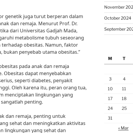
November 20
tor genetik juga turut berperan dalam
October 2024
nak dan remaja. Menurut Prof. Dr.
September 20
tika dari Universitas Gadjah Mada,
garuhi metabolisme tubuh seseorang
terhadap obesitas. Namun, faktor
u, bukan penyebab utama obesitas.”
M
T
obesitas pada anak dan remaja
e. Obesitas dapat menyebabkan
3
4
rius, seperti diabetes, penyakit
nggi. Oleh karena itu, peran orang tua,
10
11
am menciptakan lingkungan yang
17
18
sangatlah penting.
24
25
k dan remaja, penting untuk
31
ng sehat dan meningkatkan aktivitas
« Mar
an lingkungan yang sehat dan