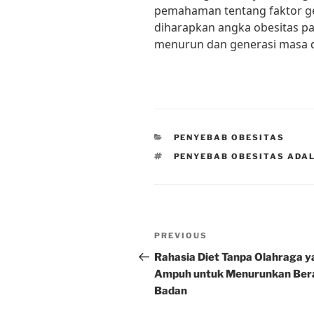
pemahaman tentang faktor ge
diharapkan angka obesitas pa
menurun dan generasi masa d
CATEGORIES
PENYEBAB OBESITAS
TAGS
PENYEBAB OBESITAS ADA
Post
Previous
PREVIOUS
navigation
Post
Rahasia Diet Tanpa Olahraga 
Ampuh untuk Menurunkan Ber
Badan