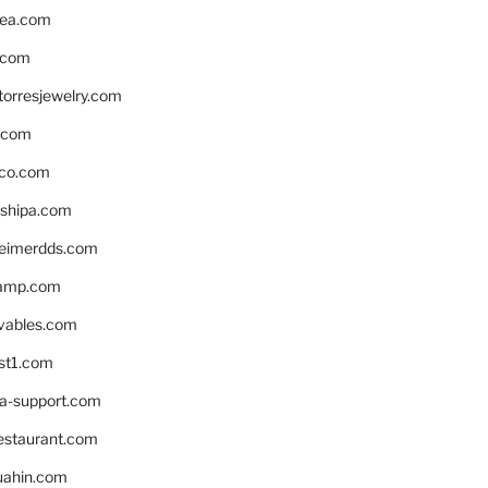
ea.com
.com
torresjewelry.com
s.com
ico.com
shipa.com
eimerdds.com
camp.com
ivables.com
st1.com
la-support.com
estaurant.com
uahin.com