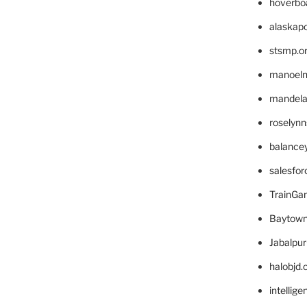
hoverbo
alaskapo
stsmp.o
manoel
mandelae
roselyn
balance
salesfo
TrainG
Baytown
Jabalpu
halobjd
intellig