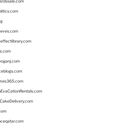
ardssale.com
litics.com
rg
neves.com
ffectlibrary.com
ns.com
yoganj.com
rceblogs.com
ames365.com
EvaCationRentals.com
rCakeDelivery.com
.com
enceqatar.com