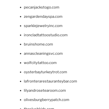
pecanjackstogo.com
zengardendayspa.com
sparklejewelryinc.com
ironcladtattoostudio.com
bruinshome.com
annascleaningsvc.com
wolfcitytattoo.com
oysterbayturkeytrot.com
lafronterarestauranteybar.com
lilyandrosetearoom.com
olivesburgberrypatch.com
theslushkids.com