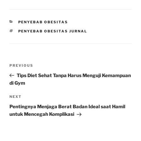
CATEGORIES
PENYEBAB OBESITAS
TAGS
PENYEBAB OBESITAS JURNAL
Post
Previous
PREVIOUS
navigation
Post
Tips Diet Sehat Tanpa Harus Menguji Kemampuan
di Gym
Next
NEXT
Post
Pentingnya Menjaga Berat Badan Ideal saat Hamil
untuk Mencegah Komplikasi