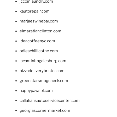
jccoinlaundry.com
kautorepair.com
marjaeswinebar.com
elmazatlanclinton.com
ideacoffeenyc.com
odieschillicothe.com
lacantinitagalesburg.com
pizzadeliverybristol.com
greenstarsmogcheck.com
happypawspl.com
callahansautoservicecenter.com
georgiascornermarket.com