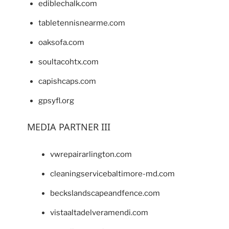
ediblechalk.com
tabletennisnearme.com
oaksofa.com
soultacohtx.com
capishcaps.com
gpsyfl.org
MEDIA PARTNER III
vwrepairarlington.com
cleaningservicebaltimore-md.com
beckslandscapeandfence.com
vistaaltadelveramendi.com