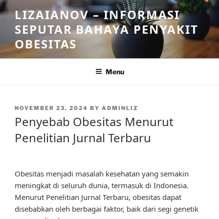
Skip
LIZAIANOV – INFORMASI
to
SEPUTAR BAHAYA PENYAKIT
content
OBESITAS
Menu
POSTED
NOVEMBER 23, 2024
BY
ADMINLIZ
ON
Penyebab Obesitas Menurut
Penelitian Jurnal Terbaru
Obesitas menjadi masalah kesehatan yang semakin
meningkat di seluruh dunia, termasuk di Indonesia.
Menurut Penelitian Jurnal Terbaru, obesitas dapat
disebabkan oleh berbagai faktor, baik dari segi genetik