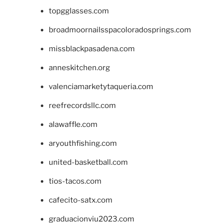
topgglasses.com
broadmoornailsspacoloradosprings.com
missblackpasadena.com
anneskitchen.org
valenciamarketytaqueria.com
reefrecordsllc.com
alawaffle.com
aryouthfishing.com
united-basketball.com
tios-tacos.com
cafecito-satx.com
graduacionviu2023.com