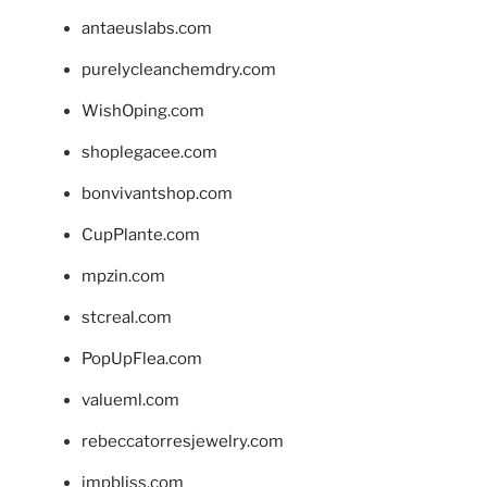
antaeuslabs.com
purelycleanchemdry.com
WishOping.com
shoplegacee.com
bonvivantshop.com
CupPlante.com
mpzin.com
stcreal.com
PopUpFlea.com
valueml.com
rebeccatorresjewelry.com
jmpbliss.com