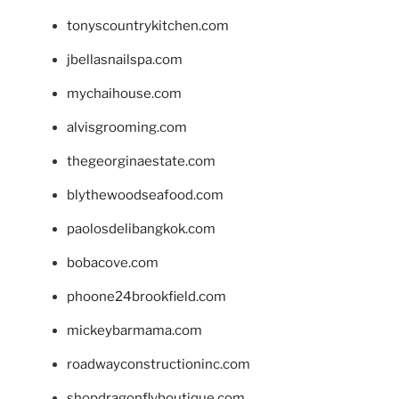
tonyscountrykitchen.com
jbellasnailspa.com
mychaihouse.com
alvisgrooming.com
thegeorginaestate.com
blythewoodseafood.com
paolosdelibangkok.com
bobacove.com
phoone24brookfield.com
mickeybarmama.com
roadwayconstructioninc.com
shopdragonflyboutique.com