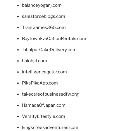
balanceyoganj.com
salesforceblogs.com
TrainGames365.com
BaytownEvaCationRentals.com
JabalpurCakeDelivery.com
halobjd.com
intelligenceqatar.com
PikaPikaApp.com
takecareofbusinessdfw.org
HamadaOfJapan.com
VersifyLifestyle.com
kingscreekadventures.com