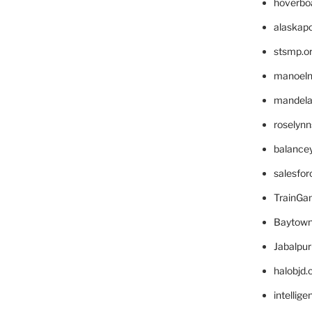
hoverbo
alaskapo
stsmp.o
manoel
mandelae
roselyn
balance
salesfo
TrainG
Baytown
Jabalpu
halobjd
intellig