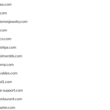
ea.com
.com
torresjewelry.com
s.com
ico.com
shipa.com
eimerdds.com
camp.com
ivables.com
st1.com
la-support.com
estaurant.com
uahin.com