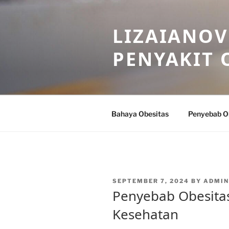
Skip
to
LIZAIANOV
content
PENYAKIT 
Bahaya Obesitas
Penyebab O
POSTED
SEPTEMBER 7, 2024
BY
ADMIN
ON
Penyebab Obesita
Kesehatan