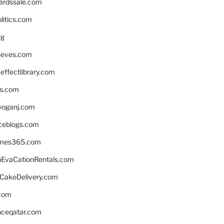
ardssale.com
litics.com
rg
neves.com
ffectlibrary.com
ns.com
yoganj.com
rceblogs.com
ames365.com
EvaCationRentals.com
rCakeDelivery.com
.com
enceqatar.com