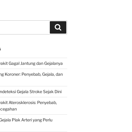
Search
S
kit Gagal Jantung dan Gejalanya
ng Koroner: Penyebab, Gejala, dan
deteksi Gejala Stroke Sejak Dini
kit Aterosklerosis: Penyebab,
encegahan
ejala Plak Arteri yang Perlu