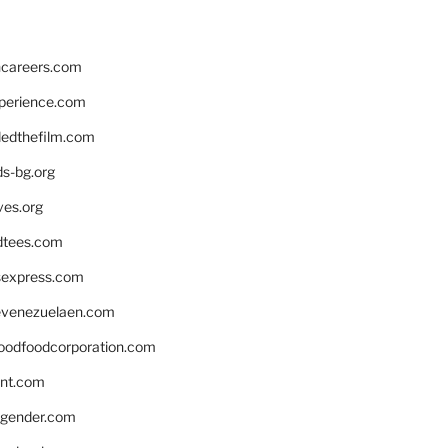
hcareers.com
xperience.com
edthefilm.com
ds-bg.org
ves.org
tees.com
rsexpress.com
venezuelaen.com
oodfoodcorporation.com
nnt.com
gender.com