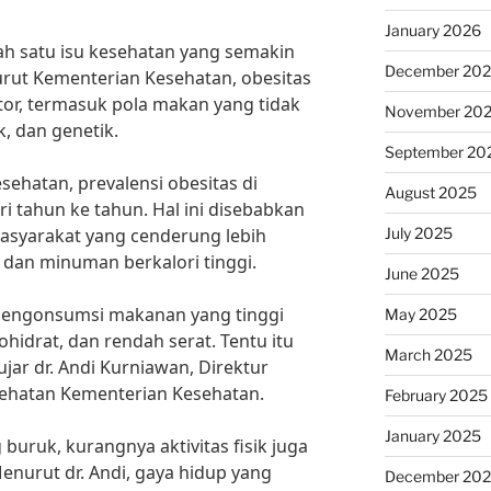
January 2026
ah satu isu kesehatan yang semakin
December 20
rut Kementerian Kesehatan, obesitas
tor, termasuk pola makan yang tidak
November 20
k, dan genetik.
September 20
ehatan, prevalensi obesitas di
August 2025
i tahun ke tahun. Hal ini disebabkan
July 2025
asyarakat yang cenderung lebih
dan minuman berkalori tinggi.
June 2025
 mengonsumsi makanan yang tinggi
May 2025
bohidrat, dan rendah serat. Tentu itu
March 2025
jar dr. Andi Kurniawan, Direktur
ehatan Kementerian Kesehatan.
February 2025
January 2025
buruk, kurangnya aktivitas fisik juga
enurut dr. Andi, gaya hidup yang
December 20