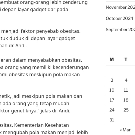
embuat orang-orang lebih cenderung
November 20
 depan layar gadget daripada
October 2024
September 20
ga menjadi faktor penyebab obesitas.
tuk duduk di depan layar gadget
ah dr. Andi.
M
T
rperan dalam menyebabkan obesitas.
apa orang yang memiliki kecenderungan
ami obesitas meskipun pola makan
3
4
10
11
etik, jadi meskipun pola makan dan
17
18
mun ada orang yang tetap mudah
24
25
or genetiknya,” jelas dr. Andi.
31
sitas, Kementerian Kesehatan
« Mar
 mengubah pola makan menjadi lebih