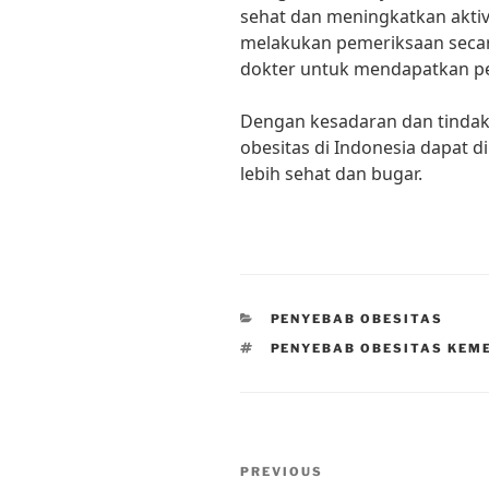
sehat dan meningkatkan aktivit
melakukan pemeriksaan secar
dokter untuk mendapatkan p
Dengan kesadaran dan tindak
obesitas di Indonesia dapat 
lebih sehat dan bugar.
CATEGORIES
PENYEBAB OBESITAS
TAGS
PENYEBAB OBESITAS KEM
Post
Previous
PREVIOUS