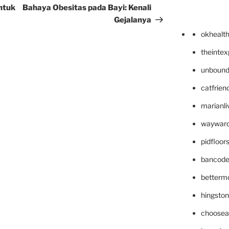
Post
ntuk
Bahaya Obesitas pada Bayi: Kenali
Gejalanya
okhealt
theinte
unbound
catfrien
marianli
wayward
pidfloo
bancode
betterm
hingsto
choosea