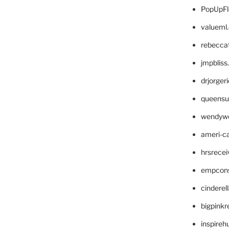
PopUpFl
valueml
rebecca
jmpblis
drjorger
queensu
wendyw
ameri-
hrsrece
empcon
cinderel
bigpinkr
inspireh