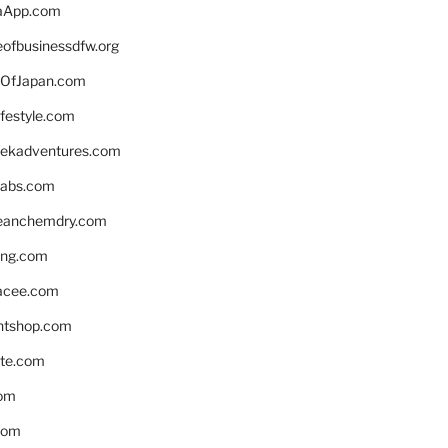
aApp.com
eofbusinessdfw.org
OfJapan.com
ifestyle.com
eekadventures.com
labs.com
leanchemdry.com
ing.com
acee.com
ntshop.com
te.com
om
com