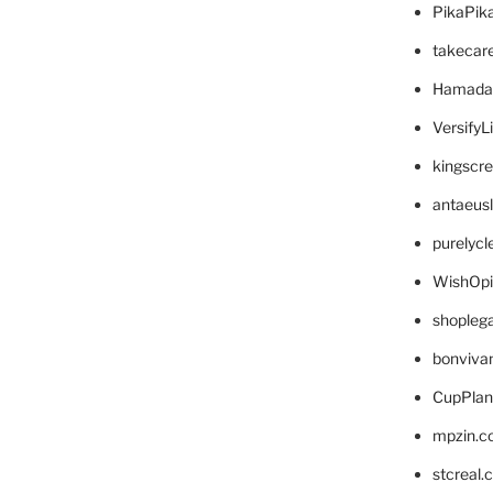
PikaPik
takecar
Hamada
VersifyL
kingscr
antaeus
purelyc
WishOp
shopleg
bonviva
CupPlan
mpzin.c
stcreal.