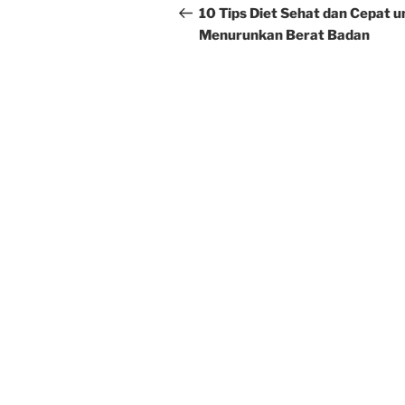
navigation
Post
10 Tips Diet Sehat dan Cepat u
Menurunkan Berat Badan