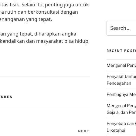
as fisik. Selain itu, penting juga untuk
a rutin dan berkonsultasi dengan
enanganan yang tepat.
Search
for:
an yang tepat, diharapkan angka
dikendalikan dan masyarakat bisa hidup
RECENT POST
Mengenal Penya
Penyakit Jantu
Pencegahan
Pentingnya Men
ENKES
Mengenal Penya
Gejala, dan P
Penyebab dan G
Diketahui
NEXT
Next