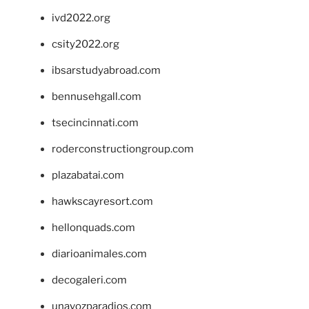
ivd2022.org
csity2022.org
ibsarstudyabroad.com
bennusehgall.com
tsecincinnati.com
roderconstructiongroup.com
plazabatai.com
hawkscayresort.com
hellonquads.com
diarioanimales.com
decogaleri.com
unavozparadios.com