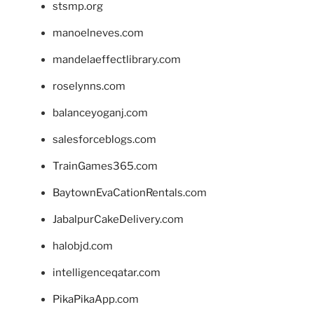
stsmp.org
manoelneves.com
mandelaeffectlibrary.com
roselynns.com
balanceyoganj.com
salesforceblogs.com
TrainGames365.com
BaytownEvaCationRentals.com
JabalpurCakeDelivery.com
halobjd.com
intelligenceqatar.com
PikaPikaApp.com