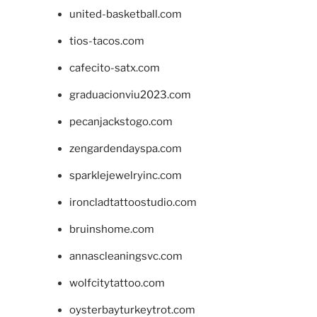
united-basketball.com
tios-tacos.com
cafecito-satx.com
graduacionviu2023.com
pecanjackstogo.com
zengardendayspa.com
sparklejewelryinc.com
ironcladtattoostudio.com
bruinshome.com
annascleaningsvc.com
wolfcitytattoo.com
oysterbayturkeytrot.com