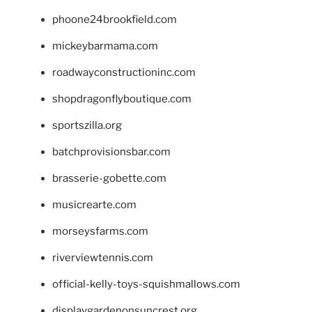
phoone24brookfield.com
mickeybarmama.com
roadwayconstructioninc.com
shopdragonflyboutique.com
sportszilla.org
batchprovisionsbar.com
brasserie-gobette.com
musicrearte.com
morseysfarms.com
riverviewtennis.com
official-kelly-toys-squishmallows.com
displaygardenonsuncrest.org