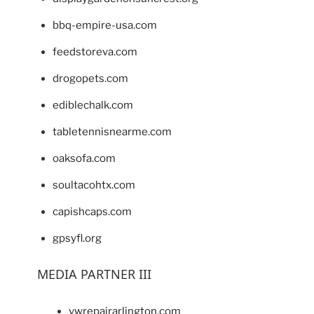
bbq-empire-usa.com
feedstoreva.com
drogopets.com
ediblechalk.com
tabletennisnearme.com
oaksofa.com
soultacohtx.com
capishcaps.com
gpsyfl.org
MEDIA PARTNER III
vwrepairarlington.com