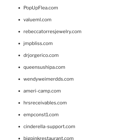
PopUpFlea.com
valueml.com
rebeccatorresjewelry.com
jmpbliss.com
drjorgerico.com
queensushipa.com
wendyweimerdds.com
ameri-camp.com
hrsreceivables.com
empconst1.com
cinderella-support.com
bigpinkrestaurant.com