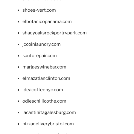
shoes-vert.com
elbotanicopanama.com
shadyoaksrockportrvpark.com
jccoinlaundry.com
kautorepair.com
marjaeswinebar.com
elmazatlanclinton.com
ideacoffeenyc.com
odieschillicothe.com
lacantinitagalesburg.com
pizzadeliverybristol.com