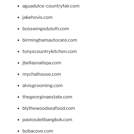
aguadulce-countryfair.com
jakehovis.com
bosswingsduluth.com
birminghamautocare.com
tonyscountrykitchen.com
jbellasnailspa.com
mychaihouse.com
alvisgrooming.com
thegeorginaestate.com
blythewoodseafood.com
paolosdelibangkok.com
bobacove.com