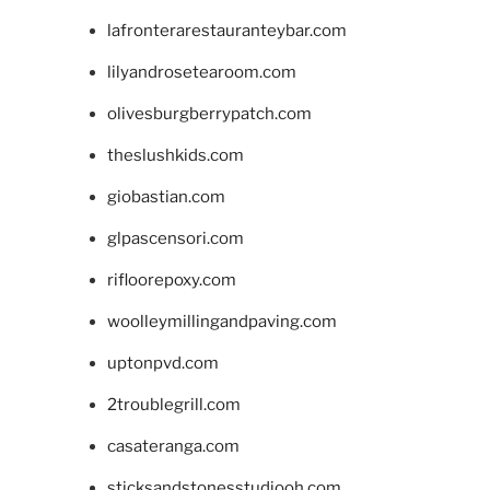
lafronterarestauranteybar.com
lilyandrosetearoom.com
olivesburgberrypatch.com
theslushkids.com
giobastian.com
glpascensori.com
rifloorepoxy.com
woolleymillingandpaving.com
uptonpvd.com
2troublegrill.com
casateranga.com
sticksandstonesstudiooh.com