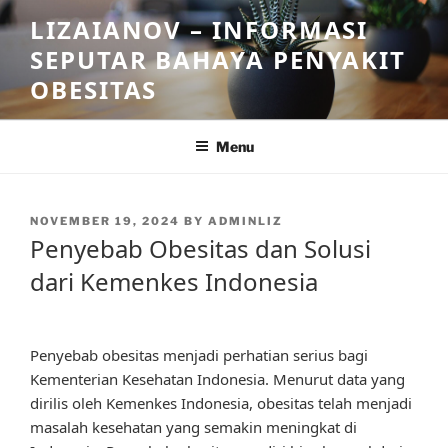
Skip
LIZAIANOV – INFORMASI
to
SEPUTAR BAHAYA PENYAKIT
content
OBESITAS
Menu
POSTED
NOVEMBER 19, 2024
BY
ADMINLIZ
ON
Penyebab Obesitas dan Solusi
dari Kemenkes Indonesia
Penyebab obesitas menjadi perhatian serius bagi
Kementerian Kesehatan Indonesia. Menurut data yang
dirilis oleh Kemenkes Indonesia, obesitas telah menjadi
masalah kesehatan yang semakin meningkat di