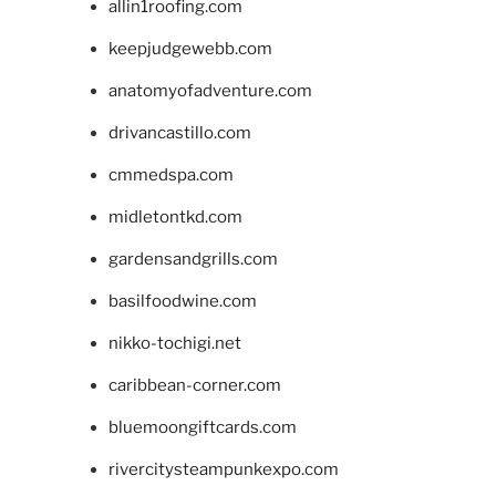
allin1roofing.com
keepjudgewebb.com
anatomyofadventure.com
drivancastillo.com
cmmedspa.com
midletontkd.com
gardensandgrills.com
basilfoodwine.com
nikko-tochigi.net
caribbean-corner.com
bluemoongiftcards.com
rivercitysteampunkexpo.com