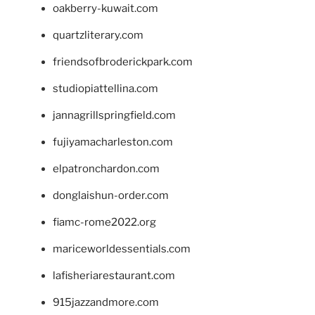
oakberry-kuwait.com
quartzliterary.com
friendsofbroderickpark.com
studiopiattellina.com
jannagrillspringfield.com
fujiyamacharleston.com
elpatronchardon.com
donglaishun-order.com
fiamc-rome2022.org
mariceworldessentials.com
lafisheriarestaurant.com
915jazzandmore.com