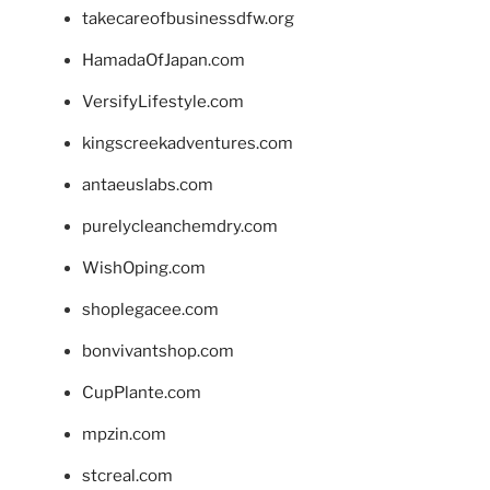
takecareofbusinessdfw.org
HamadaOfJapan.com
VersifyLifestyle.com
kingscreekadventures.com
antaeuslabs.com
purelycleanchemdry.com
WishOping.com
shoplegacee.com
bonvivantshop.com
CupPlante.com
mpzin.com
stcreal.com