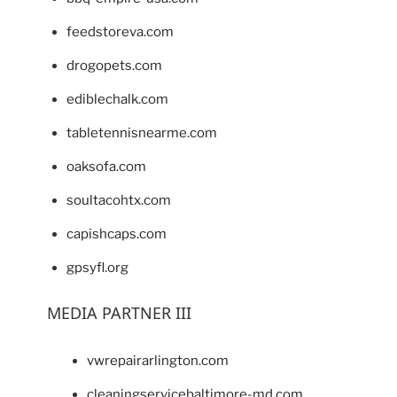
feedstoreva.com
drogopets.com
ediblechalk.com
tabletennisnearme.com
oaksofa.com
soultacohtx.com
capishcaps.com
gpsyfl.org
MEDIA PARTNER III
vwrepairarlington.com
cleaningservicebaltimore-md.com