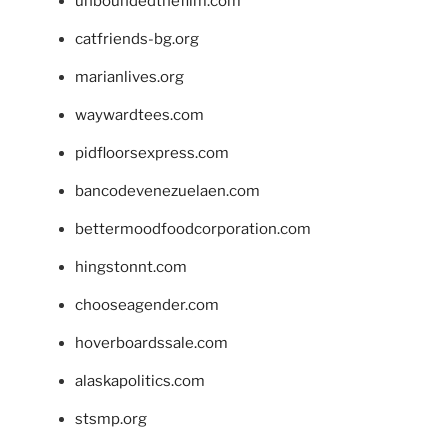
unboundedthefilm.com
catfriends-bg.org
marianlives.org
waywardtees.com
pidfloorsexpress.com
bancodevenezuelaen.com
bettermoodfoodcorporation.com
hingstonnt.com
chooseagender.com
hoverboardssale.com
alaskapolitics.com
stsmp.org