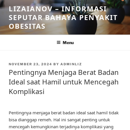
Skip
LIZAIANOV – INFORMASI
to
SEPUTAR BAHAYA PENYAKIT
content
OBESITAS
Menu
POSTED
NOVEMBER 23, 2024
BY
ADMINLIZ
ON
Pentingnya Menjaga Berat Badan
Ideal saat Hamil untuk Mencegah
Komplikasi
Pentingnya menjaga berat badan ideal saat hamil tidak
bisa dianggap remeh. Hal ini sangat penting untuk
mencegah kemungkinan terjadinya komplikasi yang