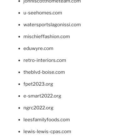
johnlscotthometeam.com
u-seehomes.com
watersportslagonissi.com
mischieffashion.com
eduwyre.com
retro-interiors.com
theblvd-boise.com
fpet2023.org
e-smart2022.org
ngrc2022.org
leesfamilyfoods.com
lewis-lewis-cpas.com