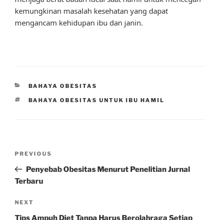
kemungkinan masalah kesehatan yang dapat
mengancam kehidupan ibu dan janin.
CATEGORIES
BAHAYA OBESITAS
TAGS
BAHAYA OBESITAS UNTUK IBU HAMIL
Post
Previous
PREVIOUS
navigation
Post
Penyebab Obesitas Menurut Penelitian Jurnal
Terbaru
Next
NEXT
Post
Tips Ampuh Diet Tanpa Harus Berolahraga Setiap