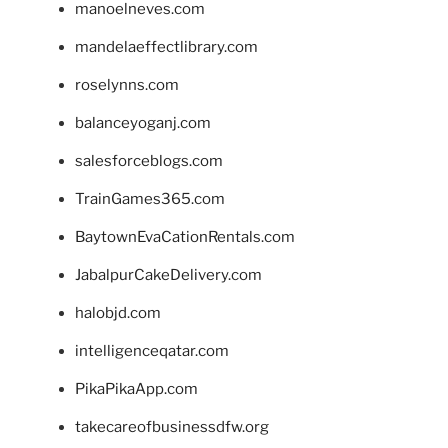
manoelneves.com
mandelaeffectlibrary.com
roselynns.com
balanceyoganj.com
salesforceblogs.com
TrainGames365.com
BaytownEvaCationRentals.com
JabalpurCakeDelivery.com
halobjd.com
intelligenceqatar.com
PikaPikaApp.com
takecareofbusinessdfw.org