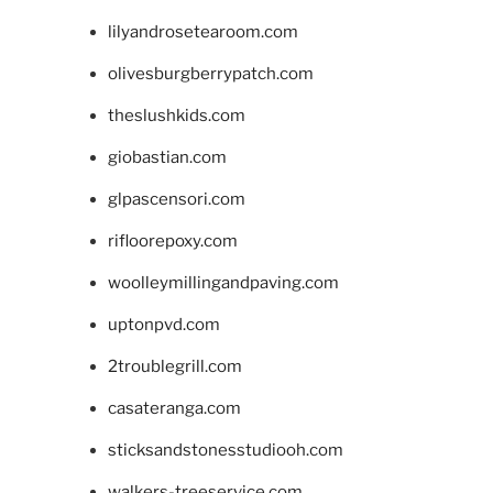
lilyandrosetearoom.com
olivesburgberrypatch.com
theslushkids.com
giobastian.com
glpascensori.com
rifloorepoxy.com
woolleymillingandpaving.com
uptonpvd.com
2troublegrill.com
casateranga.com
sticksandstonesstudiooh.com
walkers-treeservice.com