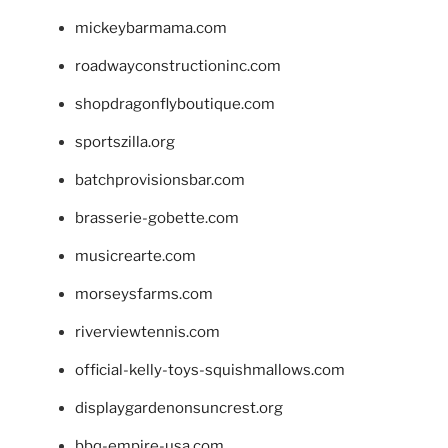
mickeybarmama.com
roadwayconstructioninc.com
shopdragonflyboutique.com
sportszilla.org
batchprovisionsbar.com
brasserie-gobette.com
musicrearte.com
morseysfarms.com
riverviewtennis.com
official-kelly-toys-squishmallows.com
displaygardenonsuncrest.org
bbq-empire-usa.com