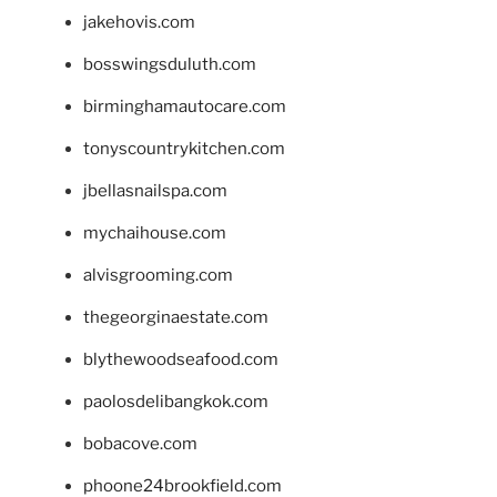
jakehovis.com
bosswingsduluth.com
birminghamautocare.com
tonyscountrykitchen.com
jbellasnailspa.com
mychaihouse.com
alvisgrooming.com
thegeorginaestate.com
blythewoodseafood.com
paolosdelibangkok.com
bobacove.com
phoone24brookfield.com