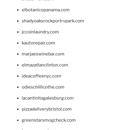
elbotanicopanama.com
shadyoaksrockportrvpark.com
jccoinlaundry.com
kautorepair.com
marjaeswinebar.com
elmazatlanclinton.com
ideacoffeenyc.com
odieschillicothe.com
lacantinitagalesburg.com
pizzadeliverybristol.com
greenstarsmogcheck.com