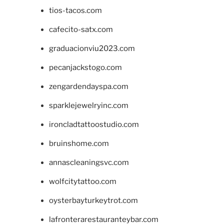
tios-tacos.com
cafecito-satx.com
graduacionviu2023.com
pecanjackstogo.com
zengardendayspa.com
sparklejewelryinc.com
ironcladtattoostudio.com
bruinshome.com
annascleaningsvc.com
wolfcitytattoo.com
oysterbayturkeytrot.com
lafronterarestauranteybar.com