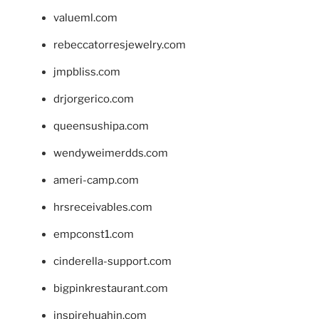
valueml.com
rebeccatorresjewelry.com
jmpbliss.com
drjorgerico.com
queensushipa.com
wendyweimerdds.com
ameri-camp.com
hrsreceivables.com
empconst1.com
cinderella-support.com
bigpinkrestaurant.com
inspirehuahin.com