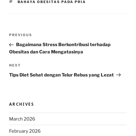
TAGS
BAHAYA OBESITAS PADA PRIA
Post
Previous
PREVIOUS
navigation
Post
Bagaimana Stress Berkontribusi terhadap
Obesitas dan Cara Mengatasinya
Next
NEXT
Post
Tips Diet Sehat dengan Telur Rebus yang Lezat
ARCHIVES
March 2026
February 2026