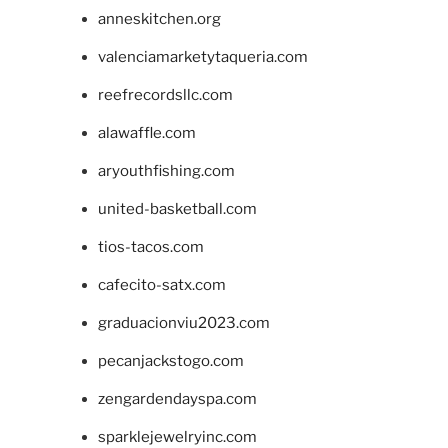
anneskitchen.org
valenciamarketytaqueria.com
reefrecordsllc.com
alawaffle.com
aryouthfishing.com
united-basketball.com
tios-tacos.com
cafecito-satx.com
graduacionviu2023.com
pecanjackstogo.com
zengardendayspa.com
sparklejewelryinc.com