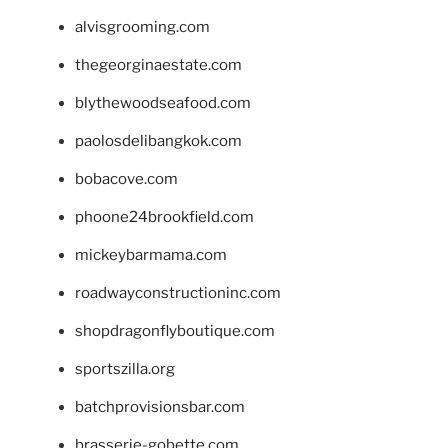
alvisgrooming.com
thegeorginaestate.com
blythewoodseafood.com
paolosdelibangkok.com
bobacove.com
phoone24brookfield.com
mickeybarmama.com
roadwayconstructioninc.com
shopdragonflyboutique.com
sportszilla.org
batchprovisionsbar.com
brasserie-gobette.com