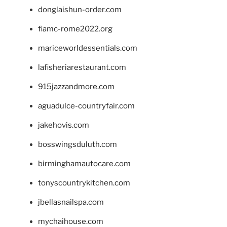
donglaishun-order.com
fiamc-rome2022.org
mariceworldessentials.com
lafisheriarestaurant.com
915jazzandmore.com
aguadulce-countryfair.com
jakehovis.com
bosswingsduluth.com
birminghamautocare.com
tonyscountrykitchen.com
jbellasnailspa.com
mychaihouse.com