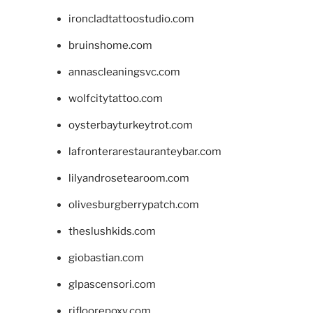
ironcladtattoostudio.com
bruinshome.com
annascleaningsvc.com
wolfcitytattoo.com
oysterbayturkeytrot.com
lafronterarestauranteybar.com
lilyandrosetearoom.com
olivesburgberrypatch.com
theslushkids.com
giobastian.com
glpascensori.com
rifloorepoxy.com