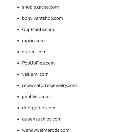
shoplegacee.com
bonvivantshop.com
CupPlante.com
mpzin.com
stcreal.com
PopUpFlea.com
valueml.com
rebeccatorresjewelry.com
jmpbliss.com
drjorgerico.com
queensushipa.com
wendyweimerdds.com