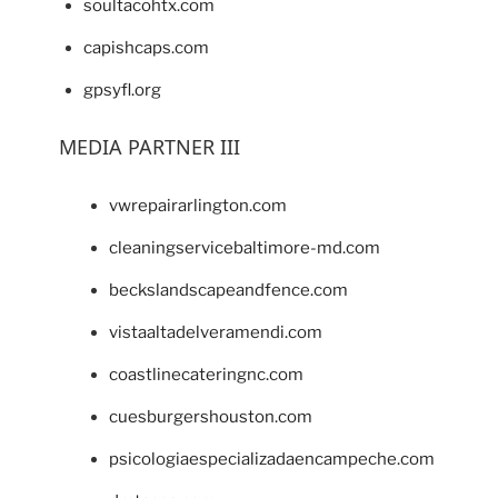
soultacohtx.com
capishcaps.com
gpsyfl.org
MEDIA PARTNER III
vwrepairarlington.com
cleaningservicebaltimore-md.com
beckslandscapeandfence.com
vistaaltadelveramendi.com
coastlinecateringnc.com
cuesburgershouston.com
psicologiaespecializadaencampeche.com