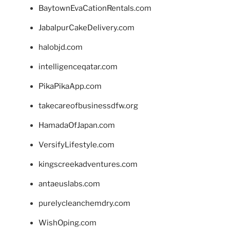
BaytownEvaCationRentals.com
JabalpurCakeDelivery.com
halobjd.com
intelligenceqatar.com
PikaPikaApp.com
takecareofbusinessdfw.org
HamadaOfJapan.com
VersifyLifestyle.com
kingscreekadventures.com
antaeuslabs.com
purelycleanchemdry.com
WishOping.com