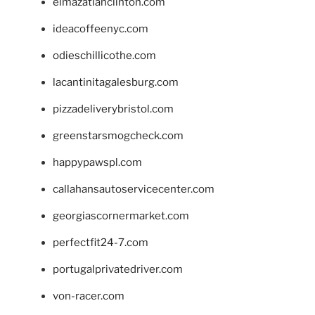
elmazatlanclinton.com
ideacoffeenyc.com
odieschillicothe.com
lacantinitagalesburg.com
pizzadeliverybristol.com
greenstarsmogcheck.com
happypawspl.com
callahansautoservicecenter.com
georgiascornermarket.com
perfectfit24-7.com
portugalprivatedriver.com
von-racer.com