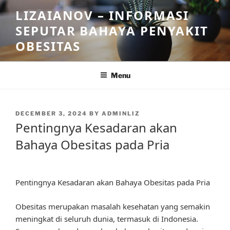
Skip
LIZAIANOV – INFORMASI
to
SEPUTAR BAHAYA PENYAKIT
content
OBESITAS
Menu
POSTED
DECEMBER 3, 2024
BY
ADMINLIZ
ON
Pentingnya Kesadaran akan
Bahaya Obesitas pada Pria
Pentingnya Kesadaran akan Bahaya Obesitas pada Pria
Obesitas merupakan masalah kesehatan yang semakin
meningkat di seluruh dunia, termasuk di Indonesia.