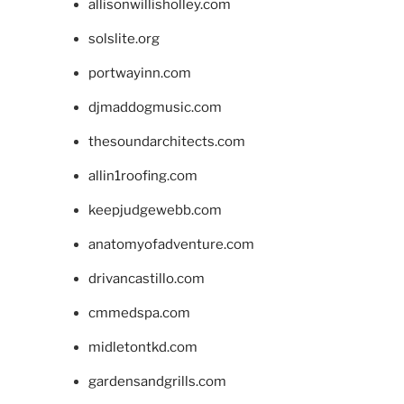
allisonwillisholley.com
solslite.org
portwayinn.com
djmaddogmusic.com
thesoundarchitects.com
allin1roofing.com
keepjudgewebb.com
anatomyofadventure.com
drivancastillo.com
cmmedspa.com
midletontkd.com
gardensandgrills.com