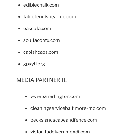
ediblechalk.com
tabletennisnearme.com
oaksofa.com
soultacohtx.com
capishcaps.com
gpsyfl.org
MEDIA PARTNER III
vwrepairarlington.com
cleaningservicebaltimore-md.com
beckslandscapeandfence.com
vistaaltadelveramendi.com