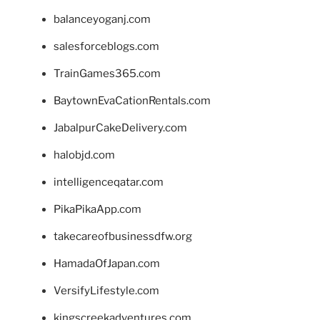
balanceyoganj.com
salesforceblogs.com
TrainGames365.com
BaytownEvaCationRentals.com
JabalpurCakeDelivery.com
halobjd.com
intelligenceqatar.com
PikaPikaApp.com
takecareofbusinessdfw.org
HamadaOfJapan.com
VersifyLifestyle.com
kingscreekadventures.com