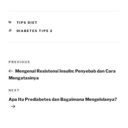
CATEGORIES
TIPS DIET
TAGS
DIABETES TIPE 2
Post
Previous
PREVIOUS
navigation
Post
Mengenal Resistensi Insulin: Penyebab dan Cara
Mengatasinya
Next
NEXT
Post
Apa Itu Prediabetes dan Bagaimana Mengelolanya?