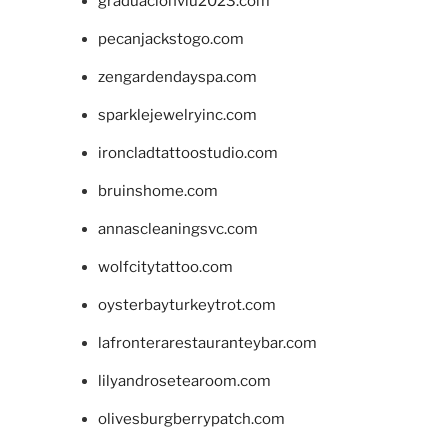
graduacionviu2023.com
pecanjackstogo.com
zengardendayspa.com
sparklejewelryinc.com
ironcladtattoostudio.com
bruinshome.com
annascleaningsvc.com
wolfcitytattoo.com
oysterbayturkeytrot.com
lafronterarestauranteybar.com
lilyandrosetearoom.com
olivesburgberrypatch.com