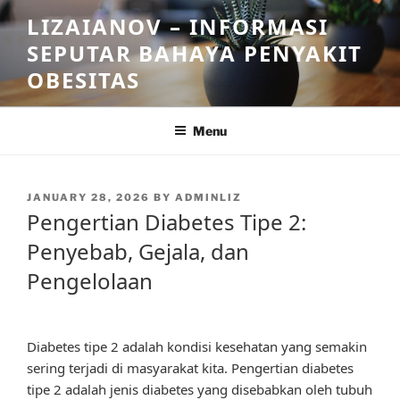
Skip
LIZAIANOV – INFORMASI
to
SEPUTAR BAHAYA PENYAKIT
content
OBESITAS
Menu
POSTED
JANUARY 28, 2026
BY
ADMINLIZ
ON
Pengertian Diabetes Tipe 2:
Penyebab, Gejala, dan
Pengelolaan
Diabetes tipe 2 adalah kondisi kesehatan yang semakin
sering terjadi di masyarakat kita. Pengertian diabetes
tipe 2 adalah jenis diabetes yang disebabkan oleh tubuh