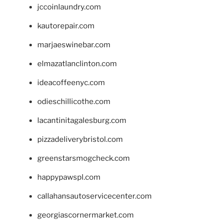
jccoinlaundry.com
kautorepair.com
marjaeswinebar.com
elmazatlanclinton.com
ideacoffeenyc.com
odieschillicothe.com
lacantinitagalesburg.com
pizzadeliverybristol.com
greenstarsmogcheck.com
happypawspl.com
callahansautoservicecenter.com
georgiascornermarket.com