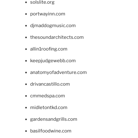
solslite.org
portwayinn.com
djmaddogmusic.com
thesoundarchitects.com
allin1roofing.com
keepjudgewebb.com
anatomyofadventure.com
drivancastillo.com
cmmedspa.com
midletontkd.com
gardensandgrills.com
basilfoodwine.com