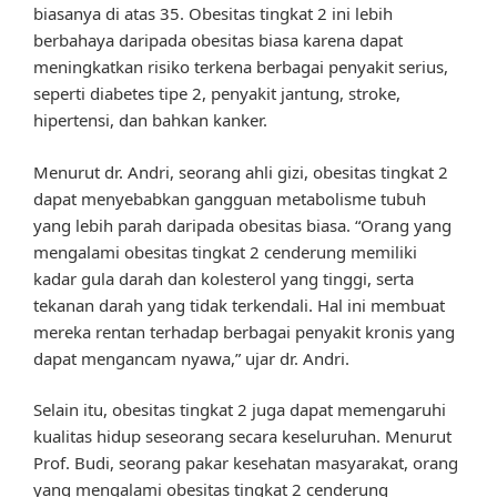
biasanya di atas 35. Obesitas tingkat 2 ini lebih
berbahaya daripada obesitas biasa karena dapat
meningkatkan risiko terkena berbagai penyakit serius,
seperti diabetes tipe 2, penyakit jantung, stroke,
hipertensi, dan bahkan kanker.
Menurut dr. Andri, seorang ahli gizi, obesitas tingkat 2
dapat menyebabkan gangguan metabolisme tubuh
yang lebih parah daripada obesitas biasa. “Orang yang
mengalami obesitas tingkat 2 cenderung memiliki
kadar gula darah dan kolesterol yang tinggi, serta
tekanan darah yang tidak terkendali. Hal ini membuat
mereka rentan terhadap berbagai penyakit kronis yang
dapat mengancam nyawa,” ujar dr. Andri.
Selain itu, obesitas tingkat 2 juga dapat memengaruhi
kualitas hidup seseorang secara keseluruhan. Menurut
Prof. Budi, seorang pakar kesehatan masyarakat, orang
yang mengalami obesitas tingkat 2 cenderung