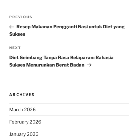
Post
Previous
PREVIOUS
navigation
Post
Resep Makanan Pengganti Nasi untuk Diet yang
Sukses
Next
NEXT
Post
Diet Seimbang Tanpa Rasa Kelaparan: Rahasia
Sukses Menurunkan Berat Badan
ARCHIVES
March 2026
February 2026
January 2026