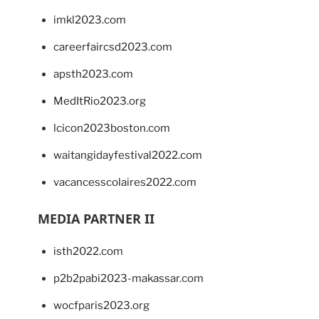
imkl2023.com
careerfaircsd2023.com
apsth2023.com
MedItRio2023.org
lcicon2023boston.com
waitangidayfestival2022.com
vacancesscolaires2022.com
MEDIA PARTNER II
isth2022.com
p2b2pabi2023-makassar.com
wocfparis2023.org