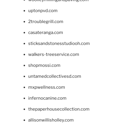
uptonpvd.com
2troublegrill.com
casateranga.com
sticksandstonesstudiooh.com
walkers-treeservice.com
shopmossi.com
untamedcollectivesd.com
mxpwellness.com
infernocanine.com
thepaperhousecollection.com
allisonwillisholley.com