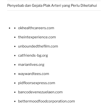
Penyebab dan Gejala Plak Arteri yang Perlu Diketahui
okhealthcareers.com
theintexperience.com
unboundedthefilm.com
catfriends-bg.org
marianlives.org
waywardtees.com
pidfloorsexpress.com
bancodevenezuelaen.com
bettermoodfoodcorporation.com