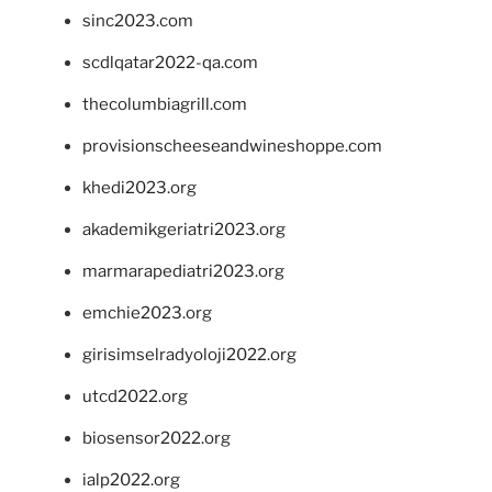
sinc2023.com
scdlqatar2022-qa.com
thecolumbiagrill.com
provisionscheeseandwineshoppe.com
khedi2023.org
akademikgeriatri2023.org
marmarapediatri2023.org
emchie2023.org
girisimselradyoloji2022.org
utcd2022.org
biosensor2022.org
ialp2022.org