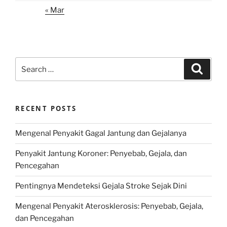
« Mar
Search
Search
for:
RECENT POSTS
Mengenal Penyakit Gagal Jantung dan Gejalanya
Penyakit Jantung Koroner: Penyebab, Gejala, dan
Pencegahan
Pentingnya Mendeteksi Gejala Stroke Sejak Dini
Mengenal Penyakit Aterosklerosis: Penyebab, Gejala,
dan Pencegahan