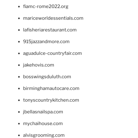
fiamc-rome2022.org
mariceworldessentials.com
lafisheriarestaurant.com
915jazzandmore.com
aguadulce-countryfair.com
jakehovis.com
bosswingsduluth.com
birminghamautocare.com
tonyscountrykitchen.com
jbellasnailspa.com
mychaihouse.com
alvisgrooming.com