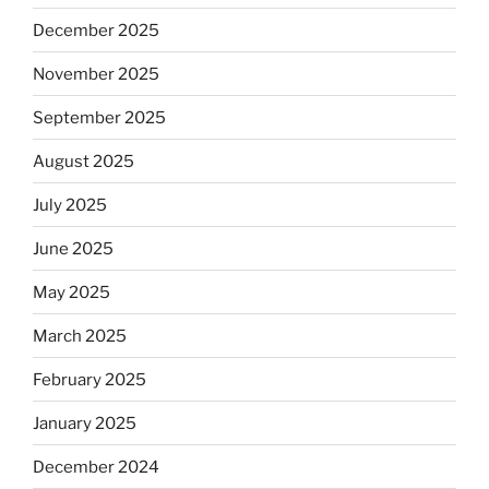
December 2025
November 2025
September 2025
August 2025
July 2025
June 2025
May 2025
March 2025
February 2025
January 2025
December 2024