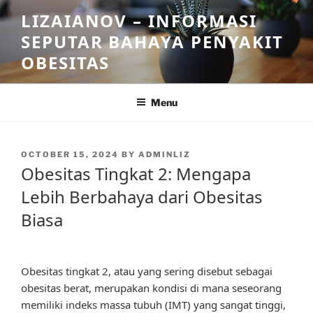
Skip
LIZAIANOV – INFORMASI
to
SEPUTAR BAHAYA PENYAKIT
content
OBESITAS
Menu
POSTED
OCTOBER 15, 2024
BY
ADMINLIZ
ON
Obesitas Tingkat 2: Mengapa
Lebih Berbahaya dari Obesitas
Biasa
Obesitas tingkat 2, atau yang sering disebut sebagai
obesitas berat, merupakan kondisi di mana seseorang
memiliki indeks massa tubuh (IMT) yang sangat tinggi,