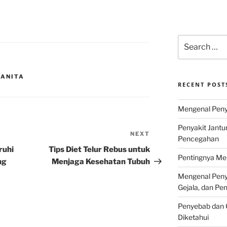
Search
for:
WANITA
RECENT POST
Mengenal Penya
Penyakit Jantu
NEXT
Next
Pencegahan
Post
ruhi
Tips Diet Telur Rebus untuk
Pentingnya Men
ng
Menjaga Kesehatan Tubuh
Mengenal Penya
Gejala, dan P
Penyebab dan G
Diketahui