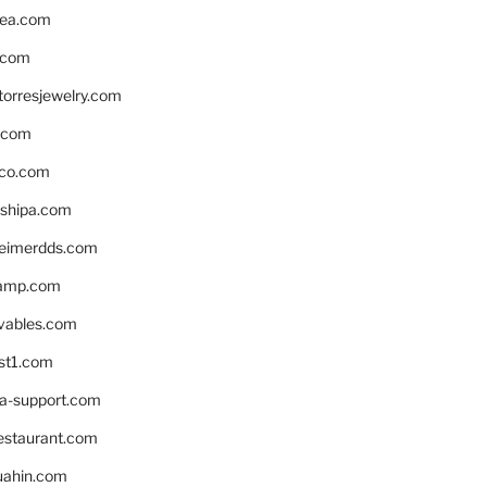
ea.com
.com
torresjewelry.com
s.com
ico.com
shipa.com
eimerdds.com
camp.com
ivables.com
st1.com
la-support.com
estaurant.com
uahin.com