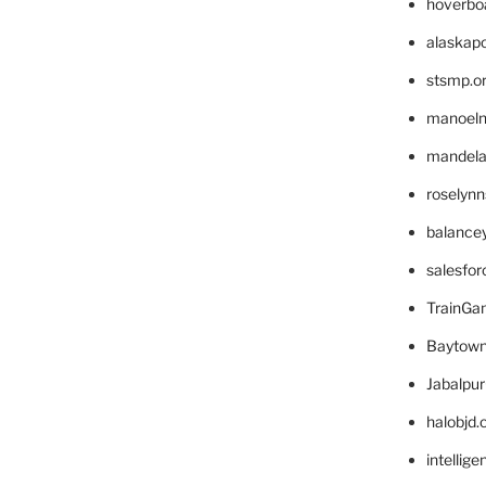
hoverbo
alaskapo
stsmp.o
manoel
mandelae
roselyn
balance
salesfo
TrainG
Baytown
Jabalpu
halobjd
intellig