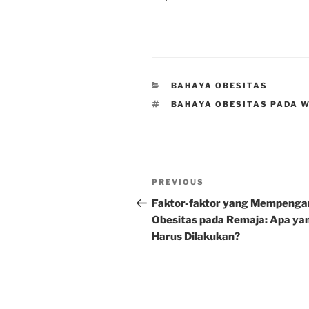
CATEGORIES
BAHAYA OBESITAS
TAGS
BAHAYA OBESITAS PADA 
Post
Previous
PREVIOUS
navigation
Post
Faktor-faktor yang Mempenga
Obesitas pada Remaja: Apa ya
Harus Dilakukan?