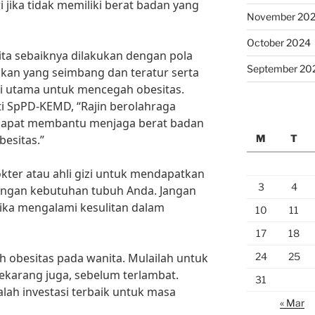
i jika tidak memiliki berat badan yang
November 20
October 2024
ta sebaiknya dilakukan dengan pola
September 20
kan yang seimbang dan teratur serta
ci utama untuk mencegah obesitas.
ti SpPD-KEMD, “Rajin berolahraga
i dapat membantu menjaga berat badan
M
T
besitas.”
kter atau ahli gizi untuk mendapatkan
3
4
engan kebutuhan tubuh Anda. Jangan
ika mengalami kesulitan dalam
10
11
17
18
24
25
h obesitas pada wanita. Mulailah untuk
ekarang juga, sebelum terlambat.
31
lah investasi terbaik untuk masa
« Mar