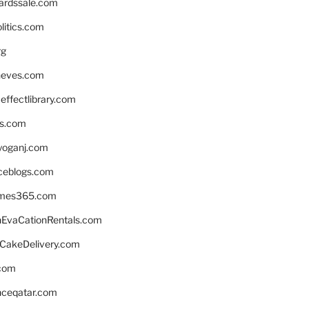
ardssale.com
litics.com
rg
neves.com
ffectlibrary.com
ns.com
yoganj.com
rceblogs.com
ames365.com
EvaCationRentals.com
rCakeDelivery.com
.com
enceqatar.com