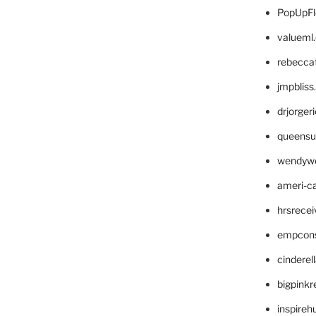
PopUpFl
valueml
rebecca
jmpblis
drjorger
queensu
wendyw
ameri-
hrsrece
empcon
cinderel
bigpinkr
inspireh