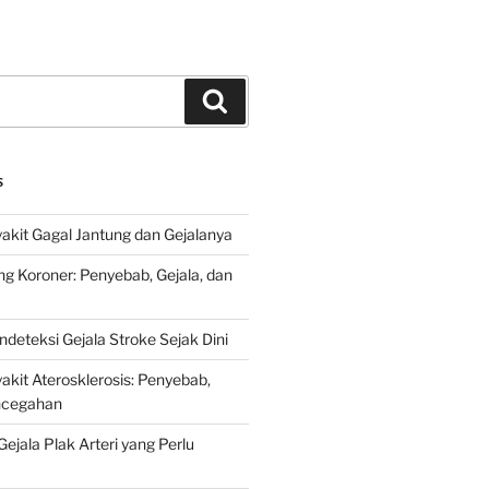
Search
S
kit Gagal Jantung dan Gejalanya
ng Koroner: Penyebab, Gejala, dan
deteksi Gejala Stroke Sejak Dini
kit Aterosklerosis: Penyebab,
encegahan
ejala Plak Arteri yang Perlu