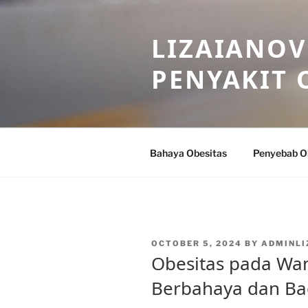
Skip
to
LIZAIANOV
content
PENYAKIT 
Bahaya Obesitas
Penyebab O
POSTED
OCTOBER 5, 2024
BY
ADMINLI
ON
Obesitas pada Wa
Berbahaya dan B