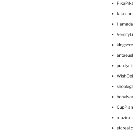
PikaPik
takecar
Hamada
VersifyL
kingscr
antaeus
purelyc
WishOp
shopleg
bonviva
CupPlan
mpzin.c
stcreal.