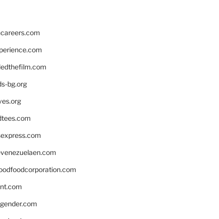
hcareers.com
xperience.com
edthefilm.com
ds-bg.org
ves.org
tees.com
rsexpress.com
venezuelaen.com
oodfoodcorporation.com
nnt.com
gender.com