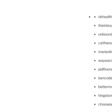
okhealt
theinte
unbound
catfrien
marianli
wayward
pidfloo
bancode
betterm
hingsto
choosea