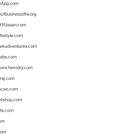
aApp.com
eofbusinessdfw.org
OfJapan.com
ifestyle.com
eekadventures.com
labs.com
leanchemdry.com
ing.com
acee.com
ntshop.com
te.com
om
com