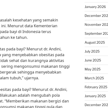
January 2026
December 20
masalah kesehatan yang semakin
November 20
 ini. Menurut data Kementerian
pada bayi di Indonesia terus
September 20
tahun ke tahun.
August 2025
s pada bayi? Menurut dr. Andini,
July 2025
ama yang menyebabkan obesitas pada
idak sehat dan kurangnya aktivitas
June 2025
alu sering mengonsumsi makanan tinggi
May 2025
g bergerak sehingga menyebabkan
lam tubuh,” ujarnya.
March 2025
February 2025
sitas pada bayi? Menurut dr. Andini,
dilakukan adalah mengubah pola
January 2025
hat. “Memberikan makanan bergizi dan
December 20
onsumsi makanan tinggi gula dan