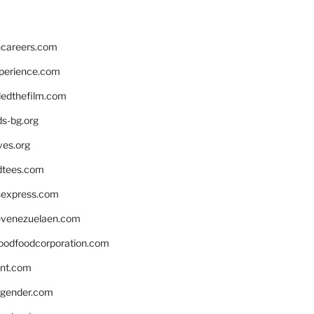
hcareers.com
xperience.com
edthefilm.com
ds-bg.org
ves.org
tees.com
rsexpress.com
venezuelaen.com
oodfoodcorporation.com
nnt.com
gender.com