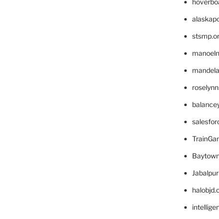
hoverbo
alaskapo
stsmp.o
manoel
mandelae
roselyn
balance
salesfo
TrainG
Baytown
Jabalpu
halobjd
intellig