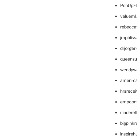
PopUpFl
valueml
rebecca
jmpblis
drjorger
queensu
wendyw
ameri-
hrsrece
empcon
cinderel
bigpinkr
inspireh