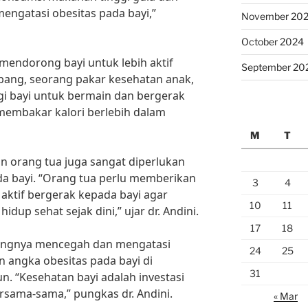
engatasi obesitas pada bayi,”
November 20
October 2024
k mendorong bayi untuk lebih aktif
September 20
bang, seorang pakar kesehatan anak,
 bayi untuk bermain dan bergerak
membakar kalori berlebih dalam
M
T
n orang tua juga sangat diperlukan
a bayi. “Orang tua perlu memberikan
3
4
aktif bergerak kepada bayi agar
10
11
dup sehat sejak dini,” ujar dr. Andini.
17
18
ingnya mencegah dan mengatasi
24
25
n angka obesitas pada bayi di
31
n. “Kesehatan bayi adalah investasi
rsama-sama,” pungkas dr. Andini.
« Mar