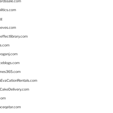
ardssale.com
litics.com
rg
neves.com
ffectlibrary.com
ns.com
yoganj.com
rceblogs.com
ames365.com
EvaCationRentals.com
rCakeDelivery.com
.com
enceqatar.com