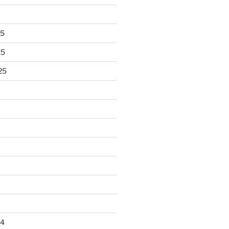
25
25
25
24