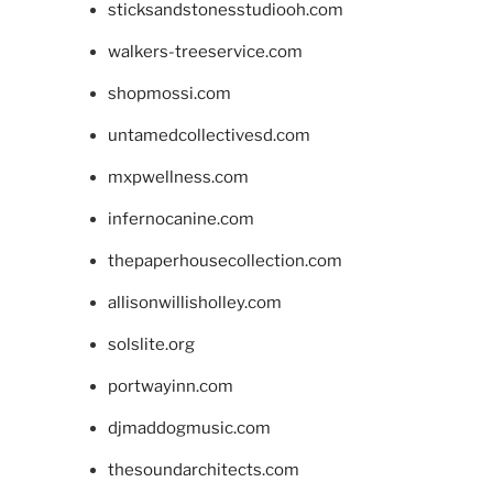
sticksandstonesstudiooh.com
walkers-treeservice.com
shopmossi.com
untamedcollectivesd.com
mxpwellness.com
infernocanine.com
thepaperhousecollection.com
allisonwillisholley.com
solslite.org
portwayinn.com
djmaddogmusic.com
thesoundarchitects.com