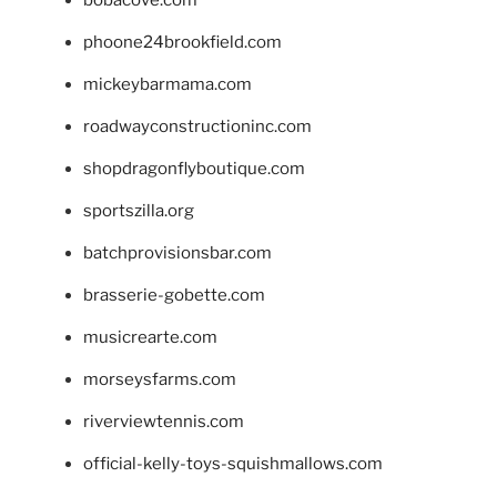
bobacove.com
phoone24brookfield.com
mickeybarmama.com
roadwayconstructioninc.com
shopdragonflyboutique.com
sportszilla.org
batchprovisionsbar.com
brasserie-gobette.com
musicrearte.com
morseysfarms.com
riverviewtennis.com
official-kelly-toys-squishmallows.com