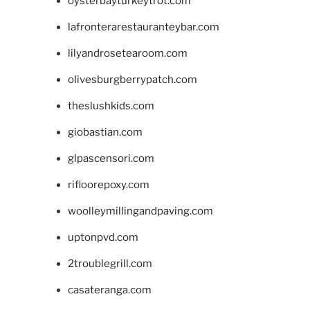
oysterbayturkeytrot.com
lafronterarestauranteybar.com
lilyandrosetearoom.com
olivesburgberrypatch.com
theslushkids.com
giobastian.com
glpascensori.com
rifloorepoxy.com
woolleymillingandpaving.com
uptonpvd.com
2troublegrill.com
casateranga.com