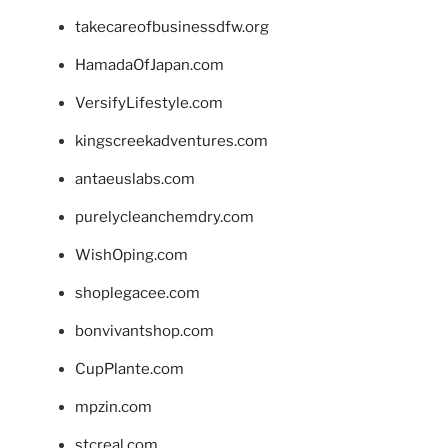
takecareofbusinessdfw.org
HamadaOfJapan.com
VersifyLifestyle.com
kingscreekadventures.com
antaeuslabs.com
purelycleanchemdry.com
WishOping.com
shoplegacee.com
bonvivantshop.com
CupPlante.com
mpzin.com
stcreal.com