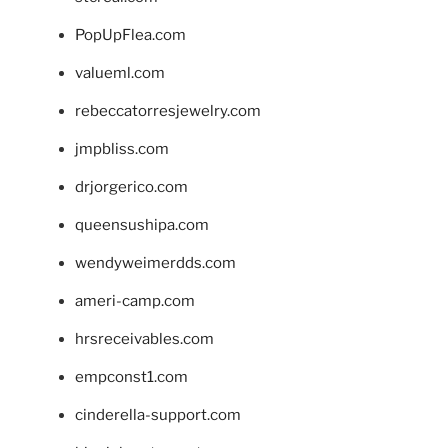
PopUpFlea.com
valueml.com
rebeccatorresjewelry.com
jmpbliss.com
drjorgerico.com
queensushipa.com
wendyweimerdds.com
ameri-camp.com
hrsreceivables.com
empconst1.com
cinderella-support.com