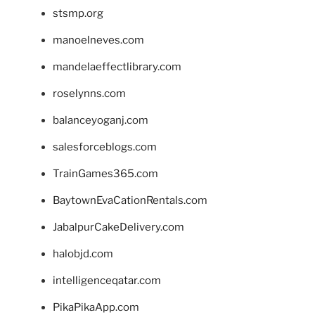
stsmp.org
manoelneves.com
mandelaeffectlibrary.com
roselynns.com
balanceyoganj.com
salesforceblogs.com
TrainGames365.com
BaytownEvaCationRentals.com
JabalpurCakeDelivery.com
halobjd.com
intelligenceqatar.com
PikaPikaApp.com