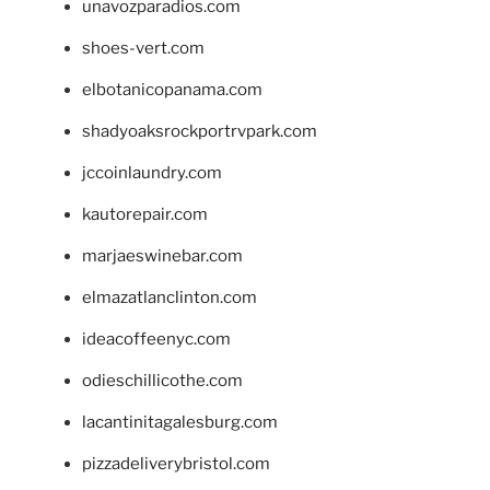
unavozparadios.com
shoes-vert.com
elbotanicopanama.com
shadyoaksrockportrvpark.com
jccoinlaundry.com
kautorepair.com
marjaeswinebar.com
elmazatlanclinton.com
ideacoffeenyc.com
odieschillicothe.com
lacantinitagalesburg.com
pizzadeliverybristol.com