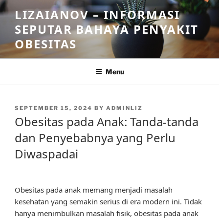
Skip
LIZAIANOV – INFORMASI
to
SEPUTAR BAHAYA PENYAKIT
content
OBESITAS
Menu
POSTED
SEPTEMBER 15, 2024
BY
ADMINLIZ
ON
Obesitas pada Anak: Tanda-tanda
dan Penyebabnya yang Perlu
Diwaspadai
Obesitas pada anak memang menjadi masalah
kesehatan yang semakin serius di era modern ini. Tidak
hanya menimbulkan masalah fisik, obesitas pada anak