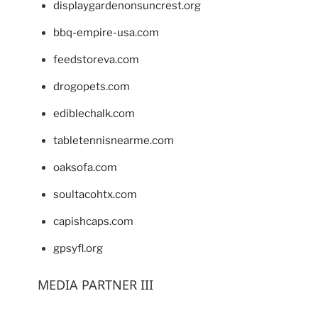
displaygardenonsuncrest.org
bbq-empire-usa.com
feedstoreva.com
drogopets.com
ediblechalk.com
tabletennisnearme.com
oaksofa.com
soultacohtx.com
capishcaps.com
gpsyfl.org
MEDIA PARTNER III