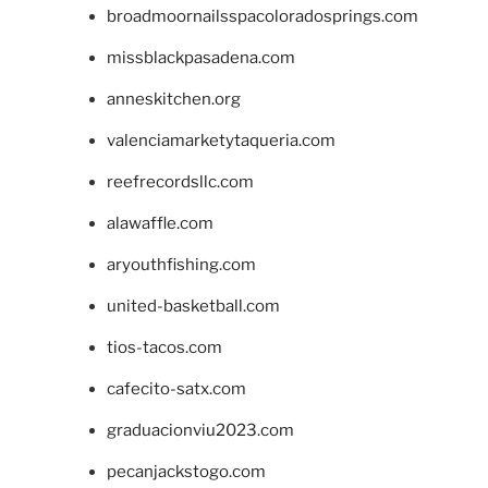
broadmoornailsspacoloradosprings.com
missblackpasadena.com
anneskitchen.org
valenciamarketytaqueria.com
reefrecordsllc.com
alawaffle.com
aryouthfishing.com
united-basketball.com
tios-tacos.com
cafecito-satx.com
graduacionviu2023.com
pecanjackstogo.com