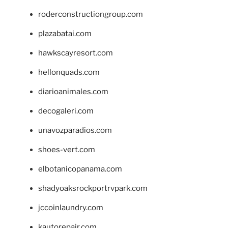
roderconstructiongroup.com
plazabatai.com
hawkscayresort.com
hellonquads.com
diarioanimales.com
decogaleri.com
unavozparadios.com
shoes-vert.com
elbotanicopanama.com
shadyoaksrockportrvpark.com
jccoinlaundry.com
kautorepair.com