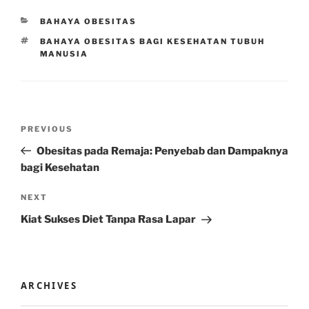
CATEGORIES
BAHAYA OBESITAS
TAGS
BAHAYA OBESITAS BAGI KESEHATAN TUBUH
MANUSIA
Post
Previous
PREVIOUS
navigation
Post
Obesitas pada Remaja: Penyebab dan Dampaknya
bagi Kesehatan
Next
NEXT
Post
Kiat Sukses Diet Tanpa Rasa Lapar
ARCHIVES