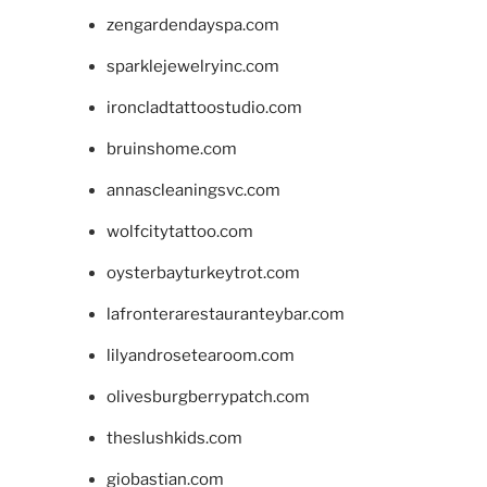
zengardendayspa.com
sparklejewelryinc.com
ironcladtattoostudio.com
bruinshome.com
annascleaningsvc.com
wolfcitytattoo.com
oysterbayturkeytrot.com
lafronterarestauranteybar.com
lilyandrosetearoom.com
olivesburgberrypatch.com
theslushkids.com
giobastian.com