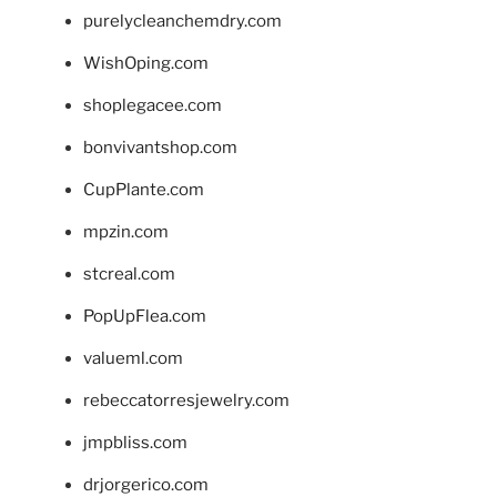
purelycleanchemdry.com
WishOping.com
shoplegacee.com
bonvivantshop.com
CupPlante.com
mpzin.com
stcreal.com
PopUpFlea.com
valueml.com
rebeccatorresjewelry.com
jmpbliss.com
drjorgerico.com