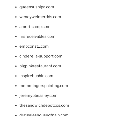
queensushipa.com
wendyweimerdds.com
ameri-camp.com
hrsreceivables.com
empconst1.com
cinderella-support.com
bigpinkrestaurant.com
inspirehuahin.com
memmingerspainting.com
jeremypbeasley.com
thesandwichdepotcos.com
drgiggleshouseofpain.com