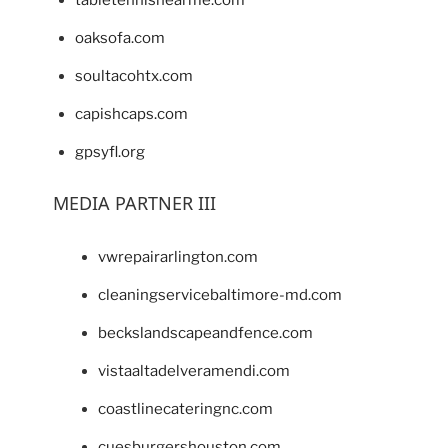
tabletennisnearme.com
oaksofa.com
soultacohtx.com
capishcaps.com
gpsyfl.org
MEDIA PARTNER III
vwrepairarlington.com
cleaningservicebaltimore-md.com
beckslandscapeandfence.com
vistaaltadelveramendi.com
coastlinecateringnc.com
cuesburgershouston.com