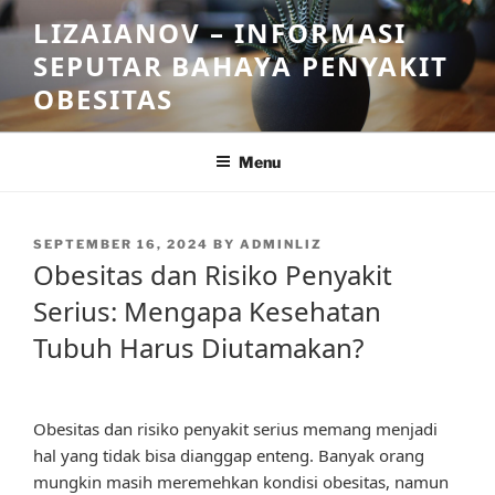
Skip
LIZAIANOV – INFORMASI
to
SEPUTAR BAHAYA PENYAKIT
content
OBESITAS
Menu
POSTED
SEPTEMBER 16, 2024
BY
ADMINLIZ
ON
Obesitas dan Risiko Penyakit
Serius: Mengapa Kesehatan
Tubuh Harus Diutamakan?
Obesitas dan risiko penyakit serius memang menjadi
hal yang tidak bisa dianggap enteng. Banyak orang
mungkin masih meremehkan kondisi obesitas, namun