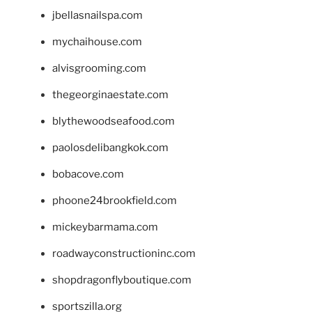
jbellasnailspa.com
mychaihouse.com
alvisgrooming.com
thegeorginaestate.com
blythewoodseafood.com
paolosdelibangkok.com
bobacove.com
phoone24brookfield.com
mickeybarmama.com
roadwayconstructioninc.com
shopdragonflyboutique.com
sportszilla.org