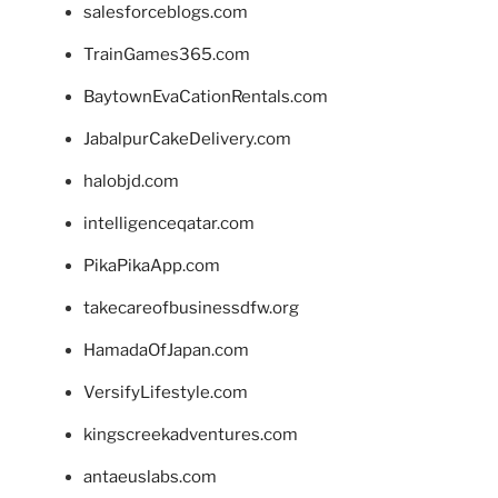
salesforceblogs.com
TrainGames365.com
BaytownEvaCationRentals.com
JabalpurCakeDelivery.com
halobjd.com
intelligenceqatar.com
PikaPikaApp.com
takecareofbusinessdfw.org
HamadaOfJapan.com
VersifyLifestyle.com
kingscreekadventures.com
antaeuslabs.com