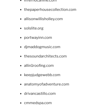
infernocanine.com
thepaperhousecollection.com
allisonwillisholley.com
solslite.org
portwayinn.com
djmaddogmusic.com
thesoundarchitects.com
allin1roofing.com
keepjudgewebb.com
anatomyofadventure.com
drivancastillo.com
cmmedspa.com