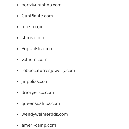
bonvivantshop.com
CupPlante.com
mpzin.com
stcreal.com
PopUpFlea.com
valueml.com
rebeccatorresjewelry.com
jmpbliss.com
drjorgerico.com
queensushipa.com
wendyweimerdds.com
ameri-camp.com