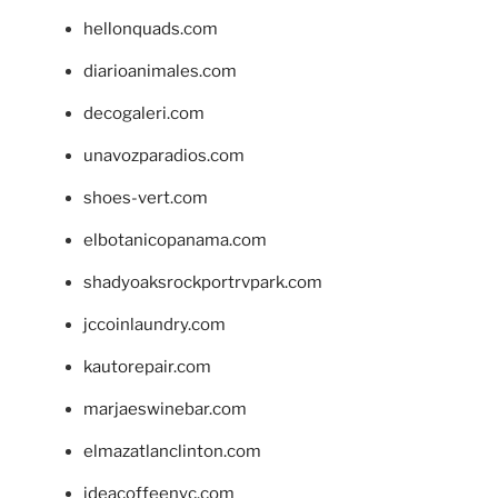
hellonquads.com
diarioanimales.com
decogaleri.com
unavozparadios.com
shoes-vert.com
elbotanicopanama.com
shadyoaksrockportrvpark.com
jccoinlaundry.com
kautorepair.com
marjaeswinebar.com
elmazatlanclinton.com
ideacoffeenyc.com