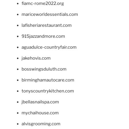
fiamc-rome2022.org
mariceworldessentials.com
lafisheriarestaurant.com
915jazzandmore.com
aguadulce-countryfair.com
jakehovis.com
bosswingsduluth.com
birminghamautocare.com
tonyscountrykitchen.com
jbellasnailspa.com
mychaihouse.com
alvisgrooming.com