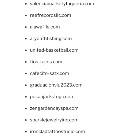
valenciamarketytaqueria.com
reefrecordsllc.com
alawaffle.com
aryouthfishing.com
united-basketball.com
tios-tacos.com
cafecito-satx.com
graduacionviu2023.com
pecanjackstogo.com
zengardendayspa.com
sparklejewelryinc.com
ironcladtattoostudio.com