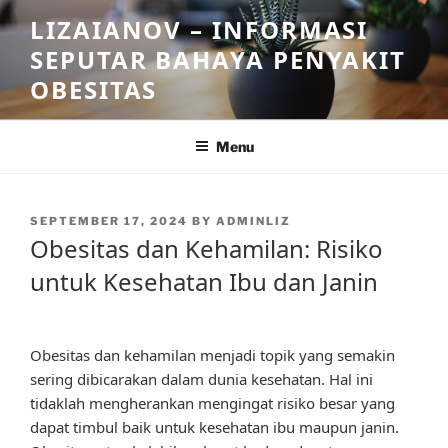
Skip
LIZAIANOV – INFORMASI
to
SEPUTAR BAHAYA PENYAKIT
content
OBESITAS
Menu
POSTED
SEPTEMBER 17, 2024
BY
ADMINLIZ
ON
Obesitas dan Kehamilan: Risiko
untuk Kesehatan Ibu dan Janin
Obesitas dan kehamilan menjadi topik yang semakin
sering dibicarakan dalam dunia kesehatan. Hal ini
tidaklah mengherankan mengingat risiko besar yang
dapat timbul baik untuk kesehatan ibu maupun janin.