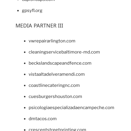
gpsyfl.org
MEDIA PARTNER III
vwrepairarlington.com
cleaningservicebaltimore-md.com
beckslandscapeandfence.com
vistaaltadelveramendi.com
coastlinecateringnc.com
cuesburgershouston.com
psicologiaespecializadaencampeche.com
dmtacos.com
crescentstreetprinting.com