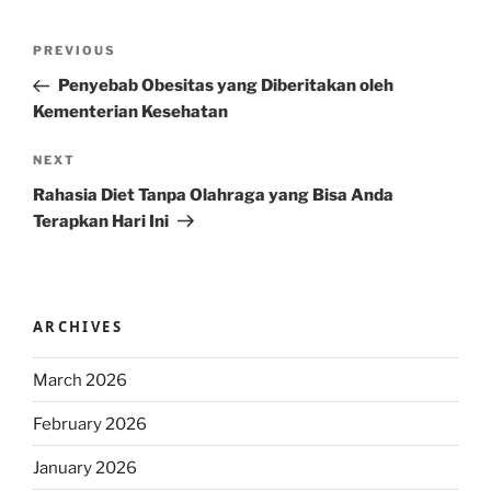
Post
Previous
PREVIOUS
navigation
Post
Penyebab Obesitas yang Diberitakan oleh
Kementerian Kesehatan
Next
NEXT
Post
Rahasia Diet Tanpa Olahraga yang Bisa Anda
Terapkan Hari Ini
ARCHIVES
March 2026
February 2026
January 2026