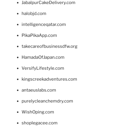
JabalpurCakeDelivery.com
halobjd.com
intelligenceqatar.com
PikaPikaApp.com
takecareofbusinessdfw.org
HamadaOfJapan.com
VersifyLifestyle.com
kingscreekadventures.com
antaeuslabs.com
purelycleanchemdry.com
WishOping.com
shoplegacee.com