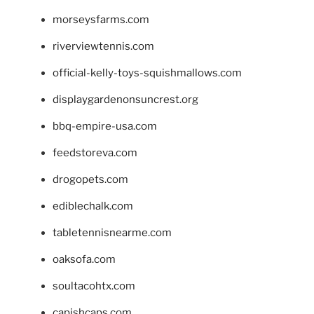
morseysfarms.com
riverviewtennis.com
official-kelly-toys-squishmallows.com
displaygardenonsuncrest.org
bbq-empire-usa.com
feedstoreva.com
drogopets.com
ediblechalk.com
tabletennisnearme.com
oaksofa.com
soultacohtx.com
capishcaps.com