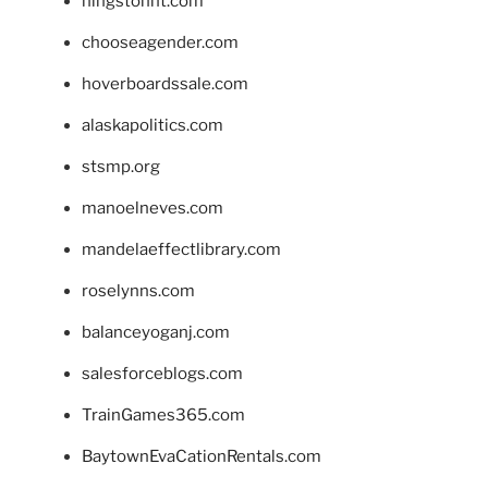
hingstonnt.com
chooseagender.com
hoverboardssale.com
alaskapolitics.com
stsmp.org
manoelneves.com
mandelaeffectlibrary.com
roselynns.com
balanceyoganj.com
salesforceblogs.com
TrainGames365.com
BaytownEvaCationRentals.com