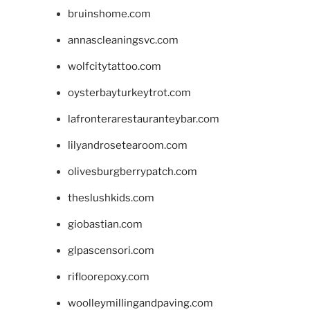
bruinshome.com
annascleaningsvc.com
wolfcitytattoo.com
oysterbayturkeytrot.com
lafronterarestauranteybar.com
lilyandrosetearoom.com
olivesburgberrypatch.com
theslushkids.com
giobastian.com
glpascensori.com
rifloorepoxy.com
woolleymillingandpaving.com