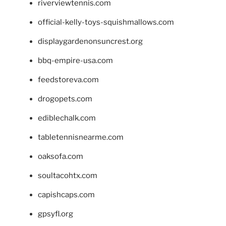
riverviewtennis.com
official-kelly-toys-squishmallows.com
displaygardenonsuncrest.org
bbq-empire-usa.com
feedstoreva.com
drogopets.com
ediblechalk.com
tabletennisnearme.com
oaksofa.com
soultacohtx.com
capishcaps.com
gpsyfl.org