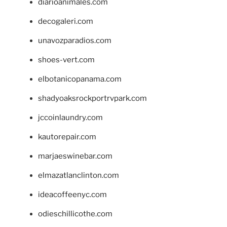
diarioanimales.com
decogaleri.com
unavozparadios.com
shoes-vert.com
elbotanicopanama.com
shadyoaksrockportrvpark.com
jccoinlaundry.com
kautorepair.com
marjaeswinebar.com
elmazatlanclinton.com
ideacoffeenyc.com
odieschillicothe.com