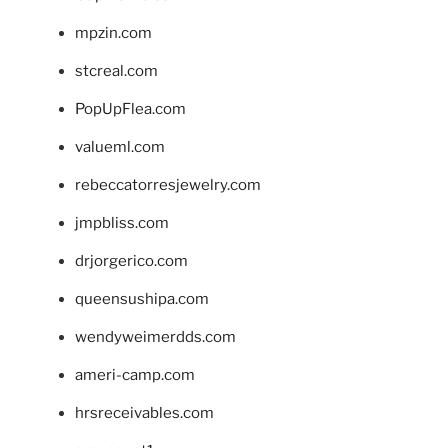
mpzin.com
stcreal.com
PopUpFlea.com
valueml.com
rebeccatorresjewelry.com
jmpbliss.com
drjorgerico.com
queensushipa.com
wendyweimerdds.com
ameri-camp.com
hrsreceivables.com