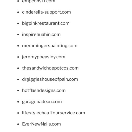
empconst1.com
cinderella-support.com
bigpinkrestaurant.com
inspirehuahin.com
memmingerspainting.com
jeremypbeasley.com
thesandwichdepotcos.com
drgiggleshouseofpain.com
hotflashdesigns.com
garagenadeau.com
lifestylechauffeurservice.com
EverNewNails.com