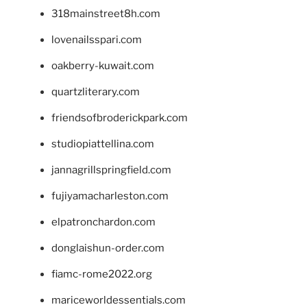
318mainstreet8h.com
lovenailsspari.com
oakberry-kuwait.com
quartzliterary.com
friendsofbroderickpark.com
studiopiattellina.com
jannagrillspringfield.com
fujiyamacharleston.com
elpatronchardon.com
donglaishun-order.com
fiamc-rome2022.org
mariceworldessentials.com