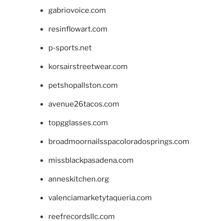
gabriovoice.com
resinflowart.com
p-sports.net
korsairstreetwear.com
petshopallston.com
avenue26tacos.com
topgglasses.com
broadmoornailsspacoloradosprings.com
missblackpasadena.com
anneskitchen.org
valenciamarketytaqueria.com
reefrecordsllc.com