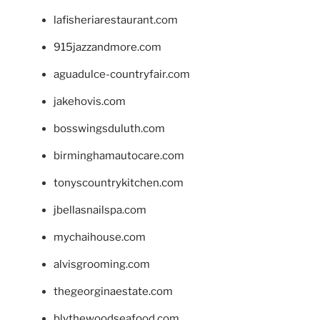
lafisheriarestaurant.com
915jazzandmore.com
aguadulce-countryfair.com
jakehovis.com
bosswingsduluth.com
birminghamautocare.com
tonyscountrykitchen.com
jbellasnailspa.com
mychaihouse.com
alvisgrooming.com
thegeorginaestate.com
blythewoodseafood.com