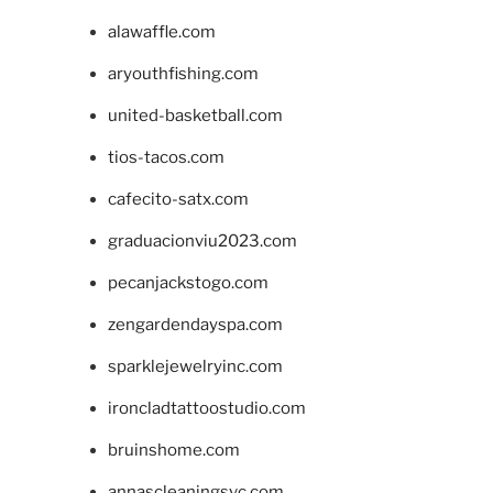
alawaffle.com
aryouthfishing.com
united-basketball.com
tios-tacos.com
cafecito-satx.com
graduacionviu2023.com
pecanjackstogo.com
zengardendayspa.com
sparklejewelryinc.com
ironcladtattoostudio.com
bruinshome.com
annascleaningsvc.com