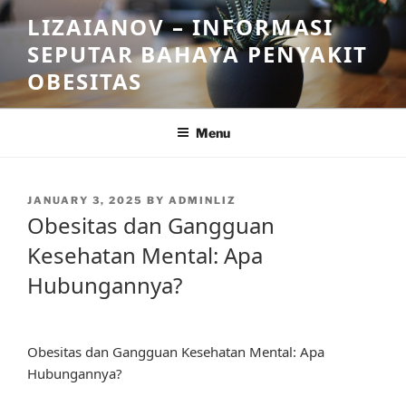
Skip
LIZAIANOV – INFORMASI
to
SEPUTAR BAHAYA PENYAKIT
content
OBESITAS
Menu
POSTED
JANUARY 3, 2025
BY
ADMINLIZ
ON
Obesitas dan Gangguan
Kesehatan Mental: Apa
Hubungannya?
Obesitas dan Gangguan Kesehatan Mental: Apa
Hubungannya?