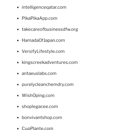
intelligenceqatar.com
PikaPikaApp.com
takecareofbusinessdfw.org
HamadaOfJapan.com
VersifyLifestyle.com
kingscreekadventures.com
antaeuslabs.com
purelycleanchemdry.com
WishOping.com
shoplegacee.com
bonvivantshop.com
CupPlante.com