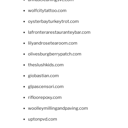
wolfcitytattoo.com
oysterbayturkeytrot.com
lafronterarestauranteybar.com
lilyandrosetearoom.com
olivesburgberrypatch.com
theslushkids.com
giobastian.com
glpascensori.com
rifloorepoxy.com
woolleymillingandpaving.com
uptonpvd.com