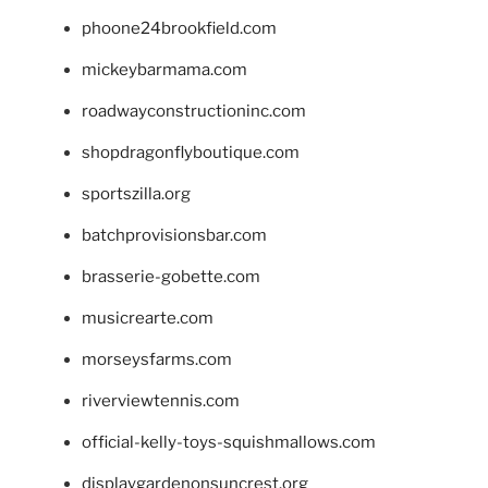
phoone24brookfield.com
mickeybarmama.com
roadwayconstructioninc.com
shopdragonflyboutique.com
sportszilla.org
batchprovisionsbar.com
brasserie-gobette.com
musicrearte.com
morseysfarms.com
riverviewtennis.com
official-kelly-toys-squishmallows.com
displaygardenonsuncrest.org