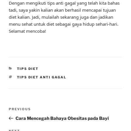
Dengan mengikuti tips anti gagal yang telah kita bahas
tadi, saya yakin kalian akan berhasil mencapai tujuan
diet kalian. Jadi, mulailah sekarang juga dan jadikan
menu sehat untuk diet sebagai gaya hidup sehari-hari.
Selamat mencoba!
CATEGORIES
TIPS DIET
TAGS
TIPS DIET ANTI GAGAL
Post
Previous
PREVIOUS
navigation
Post
Cara Mencegah Bahaya Obesitas pada Bayi