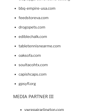
bbq-empire-usa.com
feedstoreva.com
drogopets.com
ediblechalk.com
tabletennisnearme.com
oaksofa.com
soultacohtx.com
capishcaps.com
gpsyfl.org
MEDIA PARTNER III
vwrepairarlington.com