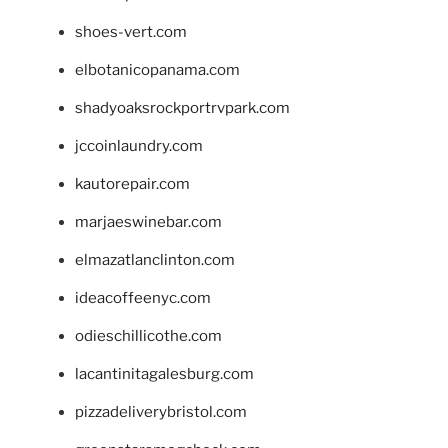
shoes-vert.com
elbotanicopanama.com
shadyoaksrockportrvpark.com
jccoinlaundry.com
kautorepair.com
marjaeswinebar.com
elmazatlanclinton.com
ideacoffeenyc.com
odieschillicothe.com
lacantinitagalesburg.com
pizzadeliverybristol.com