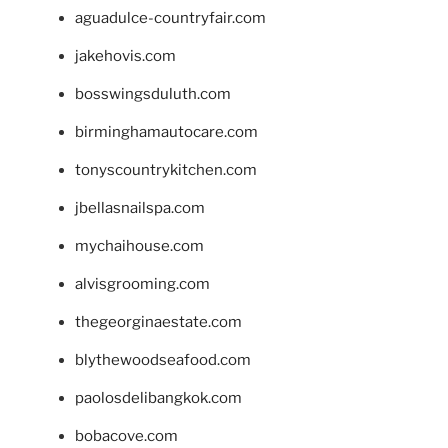
aguadulce-countryfair.com
jakehovis.com
bosswingsduluth.com
birminghamautocare.com
tonyscountrykitchen.com
jbellasnailspa.com
mychaihouse.com
alvisgrooming.com
thegeorginaestate.com
blythewoodseafood.com
paolosdelibangkok.com
bobacove.com