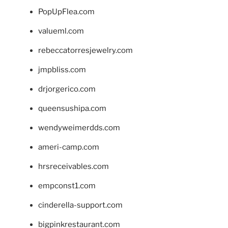
PopUpFlea.com
valueml.com
rebeccatorresjewelry.com
jmpbliss.com
drjorgerico.com
queensushipa.com
wendyweimerdds.com
ameri-camp.com
hrsreceivables.com
empconst1.com
cinderella-support.com
bigpinkrestaurant.com