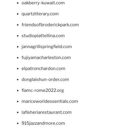
oakberry-kuwait.com
quartzliterary.com
friendsofbroderickpark.com
studiopiattellina.com
jannagrillspringfield.com
fujiyamacharleston.com
elpatronchardon.com
donglaishun-order.com
fiamc-rome2022.org
mariceworldessentials.com
lafisheriarestaurant.com
915jazzandmore.com