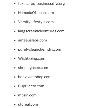
takecareofbusinessdfw.org
HamadaOfJapan.com
VersifyLifestyle.com
kingscreekadventures.com
antaeuslabs.com
purelycleanchemdry.com
WishOping.com
shoplegacee.com
bonvivantshop.com
CupPlante.com
mpzin.com
stcreal.com