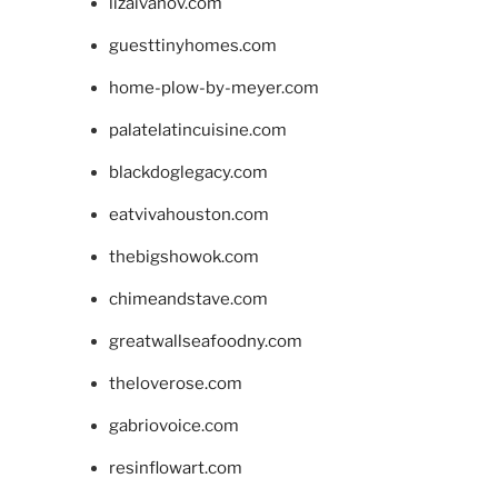
lizaivanov.com
guesttinyhomes.com
home-plow-by-meyer.com
palatelatincuisine.com
blackdoglegacy.com
eatvivahouston.com
thebigshowok.com
chimeandstave.com
greatwallseafoodny.com
theloverose.com
gabriovoice.com
resinflowart.com