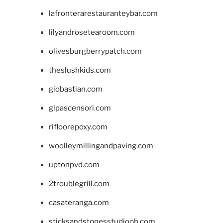
lafronterarestauranteybar.com
lilyandrosetearoom.com
olivesburgberrypatch.com
theslushkids.com
giobastian.com
glpascensori.com
rifloorepoxy.com
woolleymillingandpaving.com
uptonpvd.com
2troublegrill.com
casateranga.com
sticksandstonesstudiooh.com