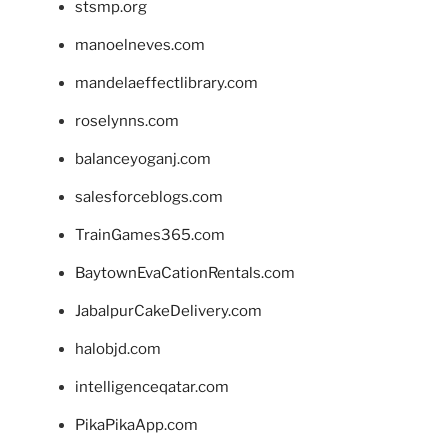
stsmp.org
manoelneves.com
mandelaeffectlibrary.com
roselynns.com
balanceyoganj.com
salesforceblogs.com
TrainGames365.com
BaytownEvaCationRentals.com
JabalpurCakeDelivery.com
halobjd.com
intelligenceqatar.com
PikaPikaApp.com