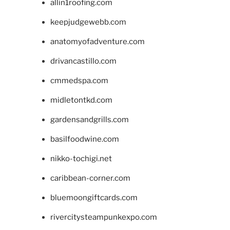
allin1roofing.com
keepjudgewebb.com
anatomyofadventure.com
drivancastillo.com
cmmedspa.com
midletontkd.com
gardensandgrills.com
basilfoodwine.com
nikko-tochigi.net
caribbean-corner.com
bluemoongiftcards.com
rivercitysteampunkexpo.com