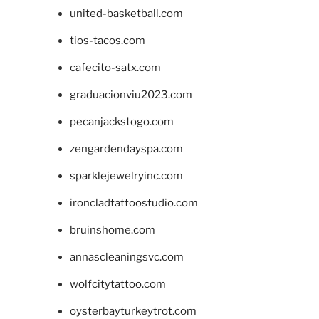
united-basketball.com
tios-tacos.com
cafecito-satx.com
graduacionviu2023.com
pecanjackstogo.com
zengardendayspa.com
sparklejewelryinc.com
ironcladtattoostudio.com
bruinshome.com
annascleaningsvc.com
wolfcitytattoo.com
oysterbayturkeytrot.com