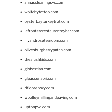
annascleaningsvc.com
wolfcitytattoo.com
oysterbayturkeytrot.com
lafronterarestauranteybar.com
lilyandrosetearoom.com
olivesburgberrypatch.com
theslushkids.com
giobastian.com
glpascensori.com
rifloorepoxy.com
woolleymillingandpaving.com
uptonpvd.com