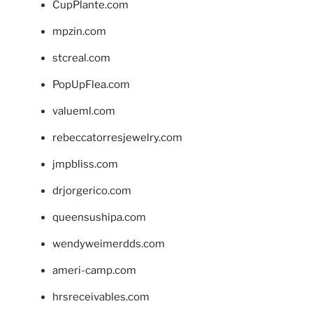
CupPlante.com
mpzin.com
stcreal.com
PopUpFlea.com
valueml.com
rebeccatorresjewelry.com
jmpbliss.com
drjorgerico.com
queensushipa.com
wendyweimerdds.com
ameri-camp.com
hrsreceivables.com