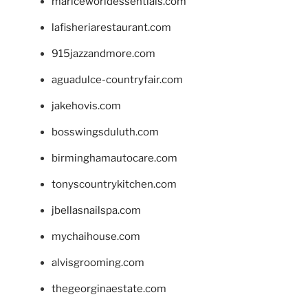
mariceworldessentials.com
lafisheriarestaurant.com
915jazzandmore.com
aguadulce-countryfair.com
jakehovis.com
bosswingsduluth.com
birminghamautocare.com
tonyscountrykitchen.com
jbellasnailspa.com
mychaihouse.com
alvisgrooming.com
thegeorginaestate.com