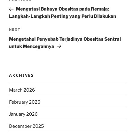
Previous
navigation
Post
Mengatasi Bahaya Obesitas pada Remaja:
Langkah-Langkah Penting yang Perlu Dilakukan
Next
NEXT
Post
Mengetahui Penyebab Terjadinya Obesitas Sentral
untuk Mencegahnya
ARCHIVES
March 2026
February 2026
January 2026
December 2025