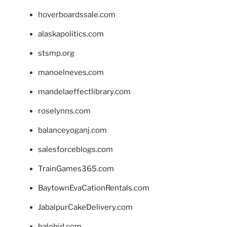
hoverboardssale.com
alaskapolitics.com
stsmp.org
manoelneves.com
mandelaeffectlibrary.com
roselynns.com
balanceyoganj.com
salesforceblogs.com
TrainGames365.com
BaytownEvaCationRentals.com
JabalpurCakeDelivery.com
halobjd.com