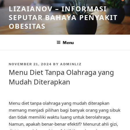
Skip
LIZAIANOV – INFORMASI
to
SEPUTAR BAHAYA PENYAKIT
content
OBESITAS
Menu
POSTED
NOVEMBER 21, 2024
BY
ADMINLIZ
ON
Menu Diet Tanpa Olahraga yang
Mudah Diterapkan
Menu diet tanpa olahraga yang mudah diterapkan
memang menjadi pilihan bagi banyak orang yang sibuk
dan tidak memiliki waktu luang untuk berolahraga.
Namun, apakah benar-benar efektif? Menurut ahli gizi,