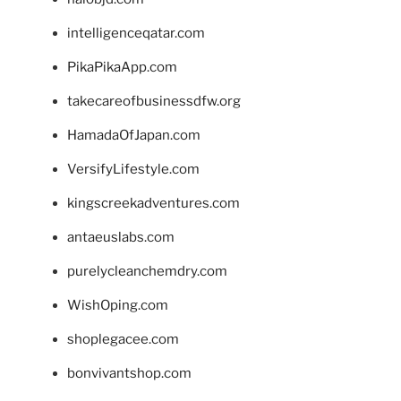
intelligenceqatar.com
PikaPikaApp.com
takecareofbusinessdfw.org
HamadaOfJapan.com
VersifyLifestyle.com
kingscreekadventures.com
antaeuslabs.com
purelycleanchemdry.com
WishOping.com
shoplegacee.com
bonvivantshop.com