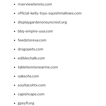
riverviewtennis.com
official-kelly-toys-squishmallows.com
displaygardenonsuncrest.org
bbq-empire-usa.com
feedstoreva.com
drogopets.com
ediblechalk.com
tabletennisnearme.com
oaksofa.com
soultacohtx.com
capishcaps.com
gpsyfl.org