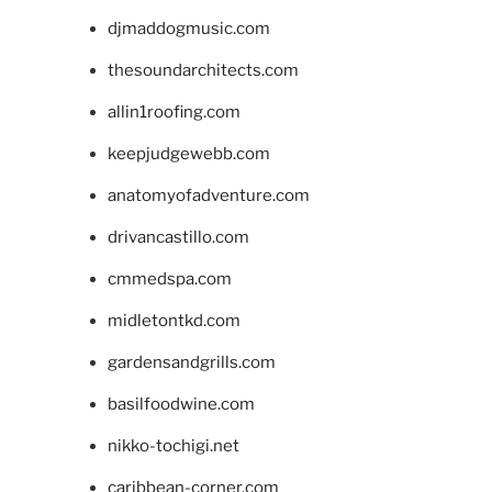
djmaddogmusic.com
thesoundarchitects.com
allin1roofing.com
keepjudgewebb.com
anatomyofadventure.com
drivancastillo.com
cmmedspa.com
midletontkd.com
gardensandgrills.com
basilfoodwine.com
nikko-tochigi.net
caribbean-corner.com