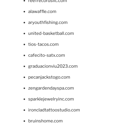
reefrecordsllc.com
alawaffle.com
aryouthfishing.com
united-basketball.com
tios-tacos.com
cafecito-satx.com
graduacionviu2023.com
pecanjackstogo.com
zengardendayspa.com
sparklejewelryinc.com
ironcladtattoostudio.com
bruinshome.com