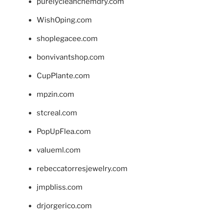
purelycleanchemdry.com
WishOping.com
shoplegacee.com
bonvivantshop.com
CupPlante.com
mpzin.com
stcreal.com
PopUpFlea.com
valueml.com
rebeccatorresjewelry.com
jmpbliss.com
drjorgerico.com