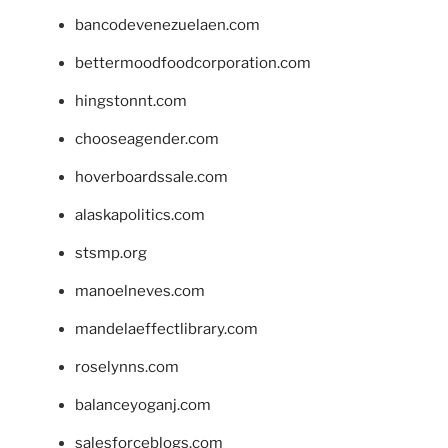
bancodevenezuelaen.com
bettermoodfoodcorporation.com
hingstonnt.com
chooseagender.com
hoverboardssale.com
alaskapolitics.com
stsmp.org
manoelneves.com
mandelaeffectlibrary.com
roselynns.com
balanceyoganj.com
salesforceblogs.com