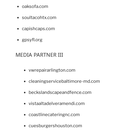
oaksofa.com
soultacohtx.com
capishcaps.com
gpsyfl.org
MEDIA PARTNER III
vwrepairarlington.com
cleaningservicebaltimore-md.com
beckslandscapeandfence.com
vistaaltadelveramendi.com
coastlinecateringnc.com
cuesburgershouston.com