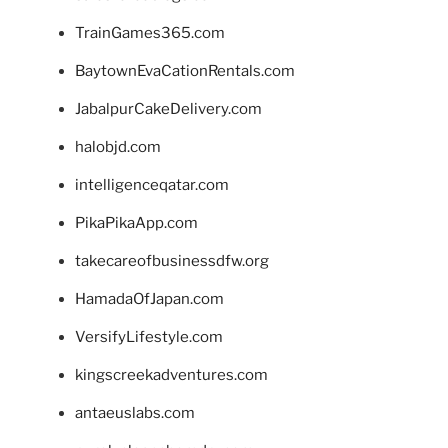
TrainGames365.com
BaytownEvaCationRentals.com
JabalpurCakeDelivery.com
halobjd.com
intelligenceqatar.com
PikaPikaApp.com
takecareofbusinessdfw.org
HamadaOfJapan.com
VersifyLifestyle.com
kingscreekadventures.com
antaeuslabs.com