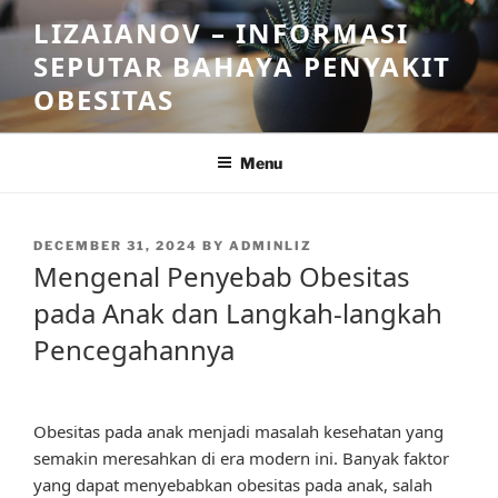
Skip
LIZAIANOV – INFORMASI
to
SEPUTAR BAHAYA PENYAKIT
content
OBESITAS
Menu
POSTED
DECEMBER 31, 2024
BY
ADMINLIZ
ON
Mengenal Penyebab Obesitas
pada Anak dan Langkah-langkah
Pencegahannya
Obesitas pada anak menjadi masalah kesehatan yang
semakin meresahkan di era modern ini. Banyak faktor
yang dapat menyebabkan obesitas pada anak, salah