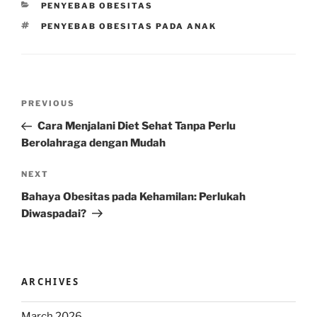
CATEGORIES
PENYEBAB OBESITAS
TAGS
PENYEBAB OBESITAS PADA ANAK
Post
Previous
PREVIOUS
navigation
Post
Cara Menjalani Diet Sehat Tanpa Perlu
Berolahraga dengan Mudah
Next
NEXT
Post
Bahaya Obesitas pada Kehamilan: Perlukah
Diwaspadai?
ARCHIVES
March 2026