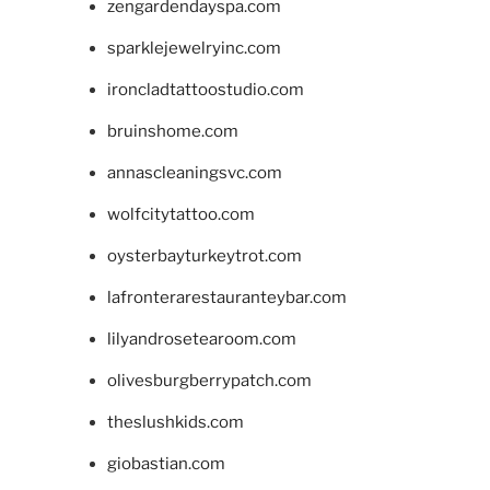
zengardendayspa.com
sparklejewelryinc.com
ironcladtattoostudio.com
bruinshome.com
annascleaningsvc.com
wolfcitytattoo.com
oysterbayturkeytrot.com
lafronterarestauranteybar.com
lilyandrosetearoom.com
olivesburgberrypatch.com
theslushkids.com
giobastian.com