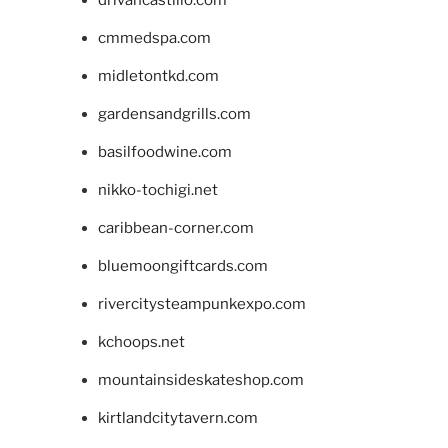
drivancastillo.com
cmmedspa.com
midletontkd.com
gardensandgrills.com
basilfoodwine.com
nikko-tochigi.net
caribbean-corner.com
bluemoongiftcards.com
rivercitysteampunkexpo.com
kchoops.net
mountainsideskateshop.com
kirtlandcitytavern.com