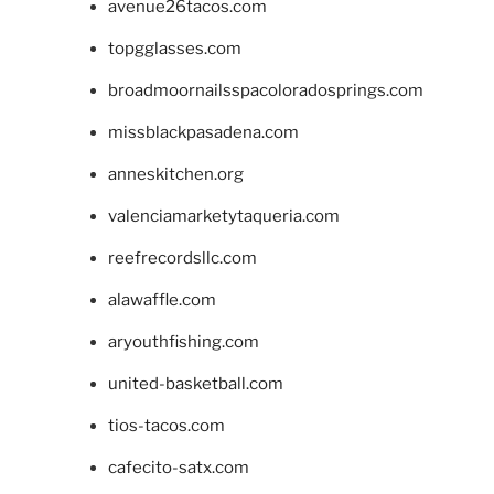
avenue26tacos.com
topgglasses.com
broadmoornailsspacoloradosprings.com
missblackpasadena.com
anneskitchen.org
valenciamarketytaqueria.com
reefrecordsllc.com
alawaffle.com
aryouthfishing.com
united-basketball.com
tios-tacos.com
cafecito-satx.com