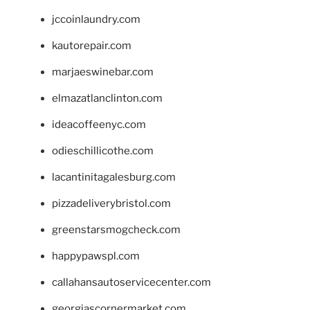
jccoinlaundry.com
kautorepair.com
marjaeswinebar.com
elmazatlanclinton.com
ideacoffeenyc.com
odieschillicothe.com
lacantinitagalesburg.com
pizzadeliverybristol.com
greenstarsmogcheck.com
happypawspl.com
callahansautoservicecenter.com
georgiascornermarket.com