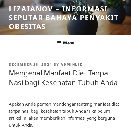
Skip
LIZAIANOV – INFORMASI
to
SEPUTAR BAHAYA PENYAKIT
content
OBESITAS
Menu
POSTED
DECEMBER 16, 2024
BY
ADMINLIZ
ON
Mengenal Manfaat Diet Tanpa
Nasi bagi Kesehatan Tubuh Anda
Apakah Anda pernah mendengar tentang manfaat diet
tanpa nasi bagi kesehatan tubuh Anda? Jika belum,
artikel ini akan memberikan informasi yang berguna
untuk Anda.