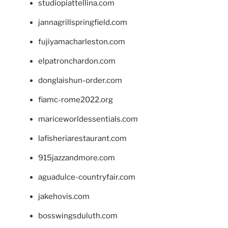
studiopiattellina.com
jannagrillspringfield.com
fujiyamacharleston.com
elpatronchardon.com
donglaishun-order.com
fiamc-rome2022.org
mariceworldessentials.com
lafisheriarestaurant.com
915jazzandmore.com
aguadulce-countryfair.com
jakehovis.com
bosswingsduluth.com