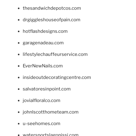
thesandwichdepotcos.com
drgiggleshouseofpain.com
hotflashdesigns.com
garagenadeau.com
lifestylechauffeurservice.com
EverNewNails.com
insideoutdecoratingcentre.com
salvatoresinpoint.com
jovialfloralco.com
johnlscotthometeam.com
u-seehomes.com
watersportslagonissi.com