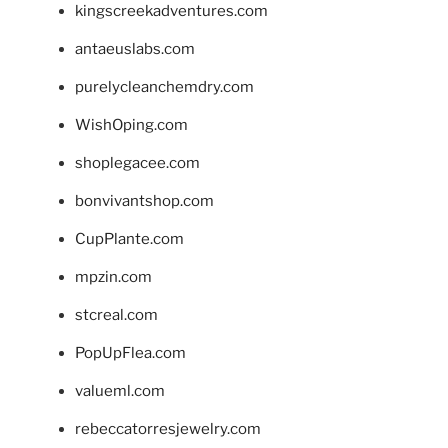
kingscreekadventures.com
antaeuslabs.com
purelycleanchemdry.com
WishOping.com
shoplegacee.com
bonvivantshop.com
CupPlante.com
mpzin.com
stcreal.com
PopUpFlea.com
valueml.com
rebeccatorresjewelry.com