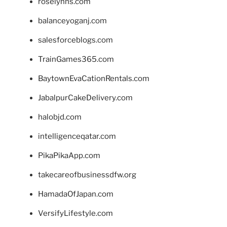
roselynns.com
balanceyoganj.com
salesforceblogs.com
TrainGames365.com
BaytownEvaCationRentals.com
JabalpurCakeDelivery.com
halobjd.com
intelligenceqatar.com
PikaPikaApp.com
takecareofbusinessdfw.org
HamadaOfJapan.com
VersifyLifestyle.com