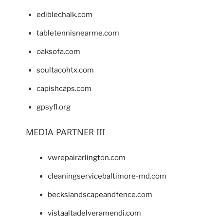
ediblechalk.com
tabletennisnearme.com
oaksofa.com
soultacohtx.com
capishcaps.com
gpsyfl.org
MEDIA PARTNER III
vwrepairarlington.com
cleaningservicebaltimore-md.com
beckslandscapeandfence.com
vistaaltadelveramendi.com