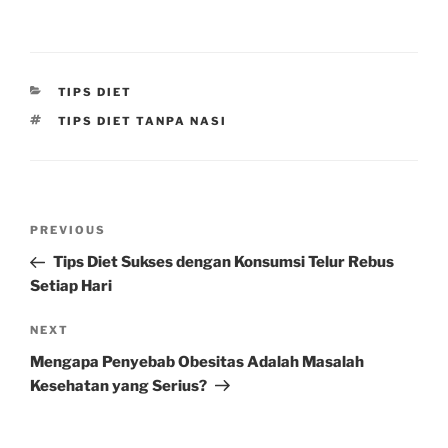
CATEGORIES
TIPS DIET
TAGS
TIPS DIET TANPA NASI
Post
Previous
PREVIOUS
navigation
Post
Tips Diet Sukses dengan Konsumsi Telur Rebus
Setiap Hari
Next
NEXT
Post
Mengapa Penyebab Obesitas Adalah Masalah
Kesehatan yang Serius?