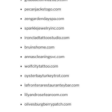
pecanjackstogo.com
zengardendayspa.com
sparklejewelryinc.com
ironcladtattoostudio.com
bruinshome.com
annascleaningsvc.com
wolfcitytattoo.com
oysterbayturkeytrot.com
lafronterarestauranteybar.com
lilyandrosetearoom.com
olivesburgberrypatch.com