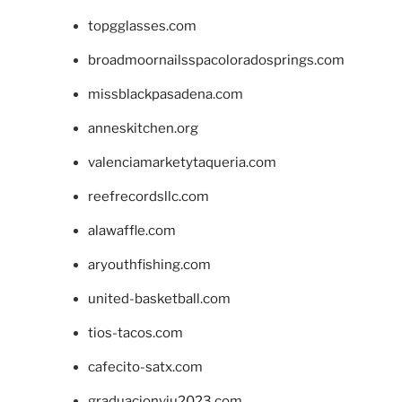
topgglasses.com
broadmoornailsspacoloradosprings.com
missblackpasadena.com
anneskitchen.org
valenciamarketytaqueria.com
reefrecordsllc.com
alawaffle.com
aryouthfishing.com
united-basketball.com
tios-tacos.com
cafecito-satx.com
graduacionviu2023.com