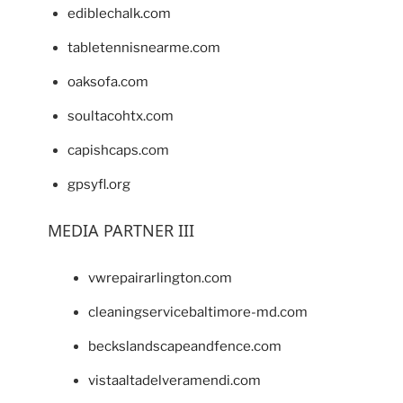
ediblechalk.com
tabletennisnearme.com
oaksofa.com
soultacohtx.com
capishcaps.com
gpsyfl.org
MEDIA PARTNER III
vwrepairarlington.com
cleaningservicebaltimore-md.com
beckslandscapeandfence.com
vistaaltadelveramendi.com