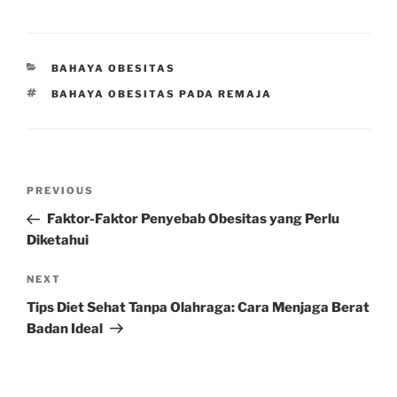
CATEGORIES
BAHAYA OBESITAS
TAGS
BAHAYA OBESITAS PADA REMAJA
Post
Previous
PREVIOUS
navigation
Post
Faktor-Faktor Penyebab Obesitas yang Perlu
Diketahui
Next
NEXT
Post
Tips Diet Sehat Tanpa Olahraga: Cara Menjaga Berat
Badan Ideal