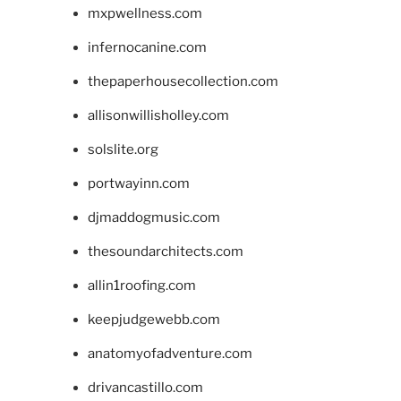
mxpwellness.com
infernocanine.com
thepaperhousecollection.com
allisonwillisholley.com
solslite.org
portwayinn.com
djmaddogmusic.com
thesoundarchitects.com
allin1roofing.com
keepjudgewebb.com
anatomyofadventure.com
drivancastillo.com