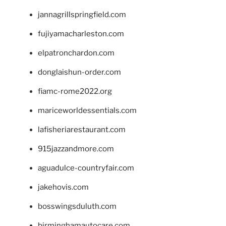
jannagrillspringfield.com
fujiyamacharleston.com
elpatronchardon.com
donglaishun-order.com
fiamc-rome2022.org
mariceworldessentials.com
lafisheriarestaurant.com
915jazzandmore.com
aguadulce-countryfair.com
jakehovis.com
bosswingsduluth.com
birminghamautocare.com