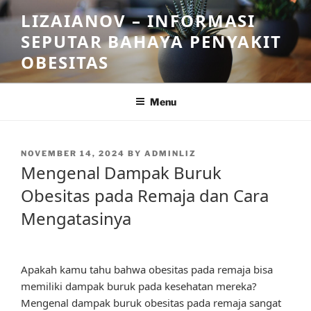
Skip
LIZAIANOV – INFORMASI
to
SEPUTAR BAHAYA PENYAKIT
content
OBESITAS
Menu
POSTED
NOVEMBER 14, 2024
BY
ADMINLIZ
ON
Mengenal Dampak Buruk
Obesitas pada Remaja dan Cara
Mengatasinya
Apakah kamu tahu bahwa obesitas pada remaja bisa
memiliki dampak buruk pada kesehatan mereka?
Mengenal dampak buruk obesitas pada remaja sangat