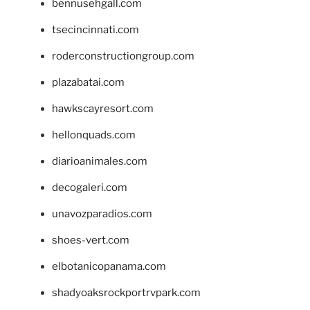
bennusehgall.com
tsecincinnati.com
roderconstructiongroup.com
plazabatai.com
hawkscayresort.com
hellonquads.com
diarioanimales.com
decogaleri.com
unavozparadios.com
shoes-vert.com
elbotanicopanama.com
shadyoaksrockportrvpark.com