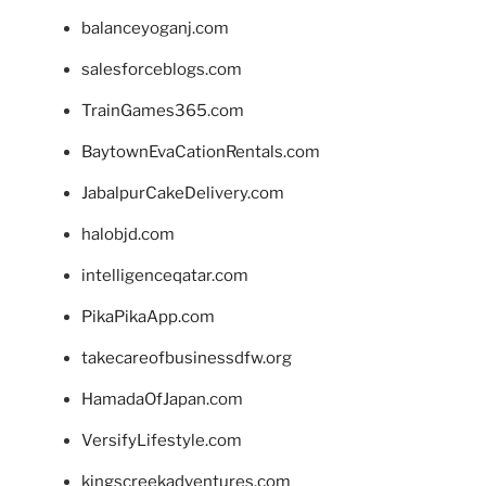
balanceyoganj.com
salesforceblogs.com
TrainGames365.com
BaytownEvaCationRentals.com
JabalpurCakeDelivery.com
halobjd.com
intelligenceqatar.com
PikaPikaApp.com
takecareofbusinessdfw.org
HamadaOfJapan.com
VersifyLifestyle.com
kingscreekadventures.com