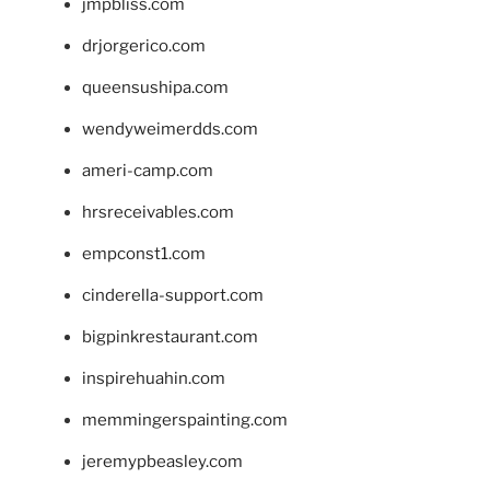
jmpbliss.com
drjorgerico.com
queensushipa.com
wendyweimerdds.com
ameri-camp.com
hrsreceivables.com
empconst1.com
cinderella-support.com
bigpinkrestaurant.com
inspirehuahin.com
memmingerspainting.com
jeremypbeasley.com