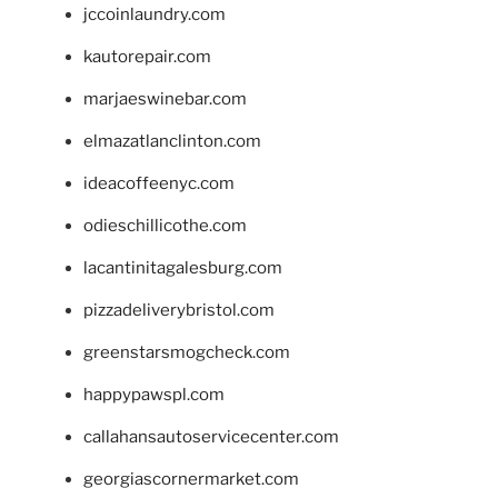
jccoinlaundry.com
kautorepair.com
marjaeswinebar.com
elmazatlanclinton.com
ideacoffeenyc.com
odieschillicothe.com
lacantinitagalesburg.com
pizzadeliverybristol.com
greenstarsmogcheck.com
happypawspl.com
callahansautoservicecenter.com
georgiascornermarket.com