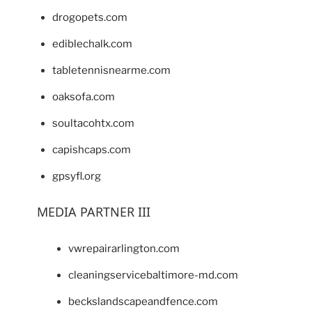
drogopets.com
ediblechalk.com
tabletennisnearme.com
oaksofa.com
soultacohtx.com
capishcaps.com
gpsyfl.org
MEDIA PARTNER III
vwrepairarlington.com
cleaningservicebaltimore-md.com
beckslandscapeandfence.com