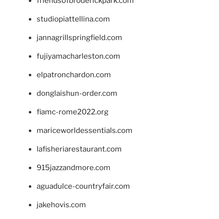
friendsofbroderickpark.com
studiopiattellina.com
jannagrillspringfield.com
fujiyamacharleston.com
elpatronchardon.com
donglaishun-order.com
fiamc-rome2022.org
mariceworldessentials.com
lafisheriarestaurant.com
915jazzandmore.com
aguadulce-countryfair.com
jakehovis.com