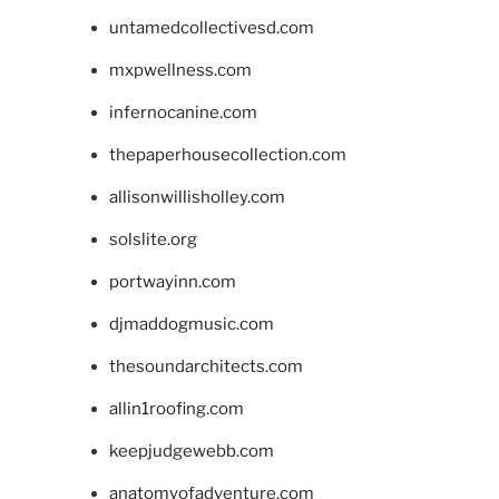
untamedcollectivesd.com
mxpwellness.com
infernocanine.com
thepaperhousecollection.com
allisonwillisholley.com
solslite.org
portwayinn.com
djmaddogmusic.com
thesoundarchitects.com
allin1roofing.com
keepjudgewebb.com
anatomyofadventure.com