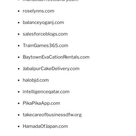
roselynns.com
balanceyoganj.com
salesforceblogs.com
TrainGames365.com
BaytownEvaCationRentals.com
JabalpurCakeDelivery.com
halobjd.com
intelligenceqatar.com
PikaPikaApp.com
takecareofbusinessdfw.org
HamadaOfJapan.com