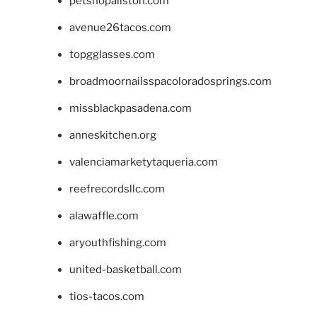
petshopallston.com
avenue26tacos.com
topgglasses.com
broadmoornailsspacoloradosprings.com
missblackpasadena.com
anneskitchen.org
valenciamarketytaqueria.com
reefrecordsllc.com
alawaffle.com
aryouthfishing.com
united-basketball.com
tios-tacos.com