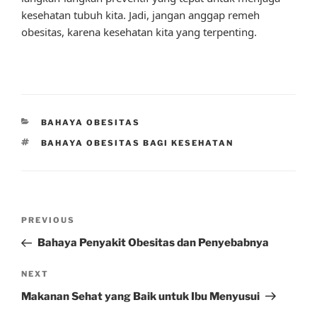
kesehatan tubuh kita. Jadi, jangan anggap remeh
obesitas, karena kesehatan kita yang terpenting.
CATEGORIES
BAHAYA OBESITAS
TAGS
BAHAYA OBESITAS BAGI KESEHATAN
Post
Previous
PREVIOUS
navigation
Post
Bahaya Penyakit Obesitas dan Penyebabnya
Next
NEXT
Post
Makanan Sehat yang Baik untuk Ibu Menyusui