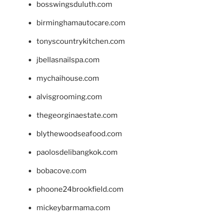
bosswingsduluth.com
birminghamautocare.com
tonyscountrykitchen.com
jbellasnailspa.com
mychaihouse.com
alvisgrooming.com
thegeorginaestate.com
blythewoodseafood.com
paolosdelibangkok.com
bobacove.com
phoone24brookfield.com
mickeybarmama.com