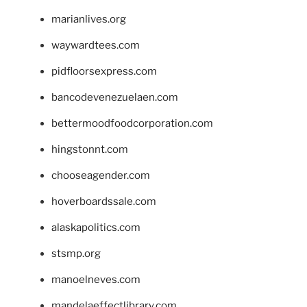
marianlives.org
waywardtees.com
pidfloorsexpress.com
bancodevenezuelaen.com
bettermoodfoodcorporation.com
hingstonnt.com
chooseagender.com
hoverboardssale.com
alaskapolitics.com
stsmp.org
manoelneves.com
mandelaeffectlibrary.com