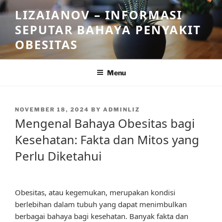
Skip
LIZAIANOV – INFORMASI
to
SEPUTAR BAHAYA PENYAKIT
content
OBESITAS
Menu
POSTED
NOVEMBER 18, 2024
BY
ADMINLIZ
ON
Mengenal Bahaya Obesitas bagi
Kesehatan: Fakta dan Mitos yang
Perlu Diketahui
Obesitas, atau kegemukan, merupakan kondisi
berlebihan dalam tubuh yang dapat menimbulkan
berbagai bahaya bagi kesehatan. Banyak fakta dan