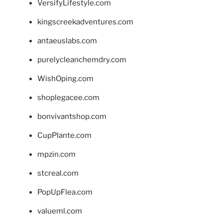
VersifyLifestyle.com
kingscreekadventures.com
antaeuslabs.com
purelycleanchemdry.com
WishOping.com
shoplegacee.com
bonvivantshop.com
CupPlante.com
mpzin.com
stcreal.com
PopUpFlea.com
valueml.com