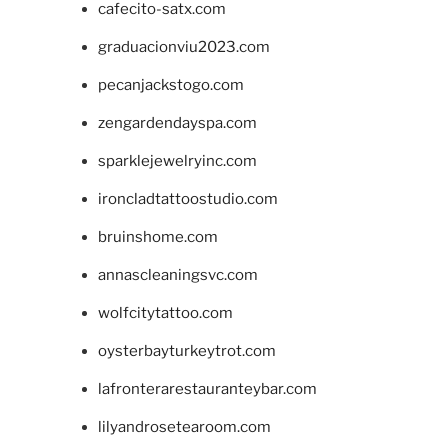
cafecito-satx.com
graduacionviu2023.com
pecanjackstogo.com
zengardendayspa.com
sparklejewelryinc.com
ironcladtattoostudio.com
bruinshome.com
annascleaningsvc.com
wolfcitytattoo.com
oysterbayturkeytrot.com
lafronterarestauranteybar.com
lilyandrosetearoom.com