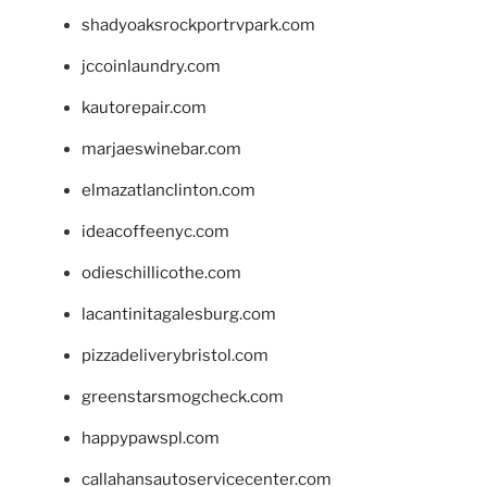
shadyoaksrockportrvpark.com
jccoinlaundry.com
kautorepair.com
marjaeswinebar.com
elmazatlanclinton.com
ideacoffeenyc.com
odieschillicothe.com
lacantinitagalesburg.com
pizzadeliverybristol.com
greenstarsmogcheck.com
happypawspl.com
callahansautoservicecenter.com