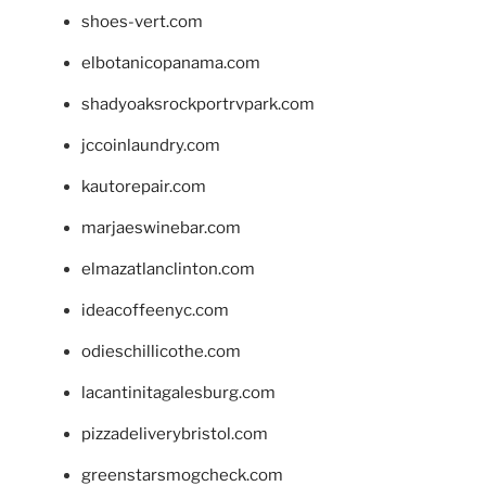
shoes-vert.com
elbotanicopanama.com
shadyoaksrockportrvpark.com
jccoinlaundry.com
kautorepair.com
marjaeswinebar.com
elmazatlanclinton.com
ideacoffeenyc.com
odieschillicothe.com
lacantinitagalesburg.com
pizzadeliverybristol.com
greenstarsmogcheck.com