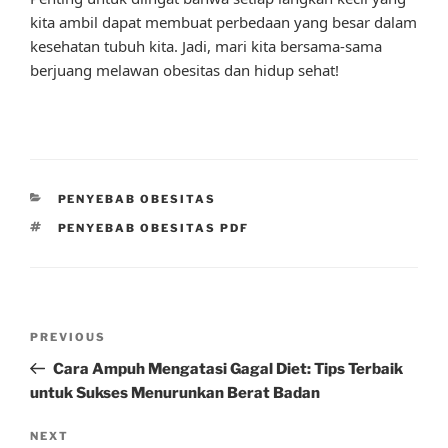
kita ambil dapat membuat perbedaan yang besar dalam
kesehatan tubuh kita. Jadi, mari kita bersama-sama
berjuang melawan obesitas dan hidup sehat!
CATEGORIES
PENYEBAB OBESITAS
TAGS
PENYEBAB OBESITAS PDF
Post
Previous
PREVIOUS
navigation
Post
Cara Ampuh Mengatasi Gagal Diet: Tips Terbaik
untuk Sukses Menurunkan Berat Badan
Next
NEXT