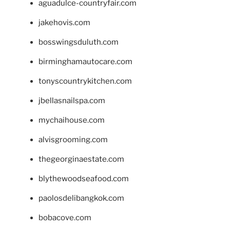
aguadulce-countryfair.com
jakehovis.com
bosswingsduluth.com
birminghamautocare.com
tonyscountrykitchen.com
jbellasnailspa.com
mychaihouse.com
alvisgrooming.com
thegeorginaestate.com
blythewoodseafood.com
paolosdelibangkok.com
bobacove.com