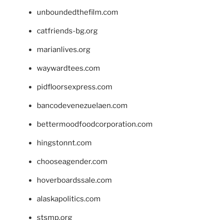
unboundedthefilm.com
catfriends-bg.org
marianlives.org
waywardtees.com
pidfloorsexpress.com
bancodevenezuelaen.com
bettermoodfoodcorporation.com
hingstonnt.com
chooseagender.com
hoverboardssale.com
alaskapolitics.com
stsmp.org