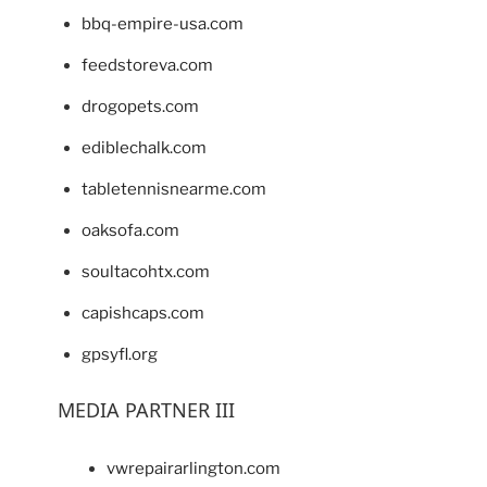
bbq-empire-usa.com
feedstoreva.com
drogopets.com
ediblechalk.com
tabletennisnearme.com
oaksofa.com
soultacohtx.com
capishcaps.com
gpsyfl.org
MEDIA PARTNER III
vwrepairarlington.com