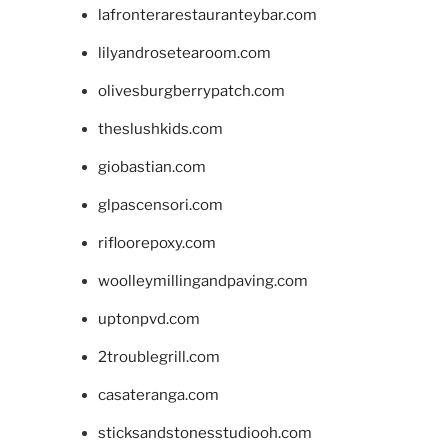
lafronterarestauranteybar.com
lilyandrosetearoom.com
olivesburgberrypatch.com
theslushkids.com
giobastian.com
glpascensori.com
rifloorepoxy.com
woolleymillingandpaving.com
uptonpvd.com
2troublegrill.com
casateranga.com
sticksandstonesstudiooh.com