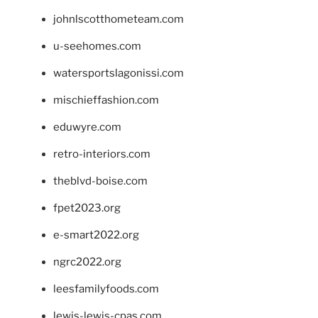
johnlscotthometeam.com
u-seehomes.com
watersportslagonissi.com
mischieffashion.com
eduwyre.com
retro-interiors.com
theblvd-boise.com
fpet2023.org
e-smart2022.org
ngrc2022.org
leesfamilyfoods.com
lewis-lewis-cpas.com