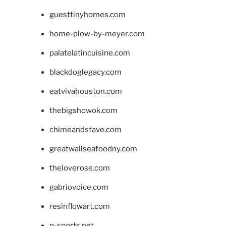
guesttinyhomes.com
home-plow-by-meyer.com
palatelatincuisine.com
blackdoglegacy.com
eatvivahouston.com
thebigshowok.com
chimeandstave.com
greatwallseafoodny.com
theloverose.com
gabriovoice.com
resinflowart.com
p-sports.net