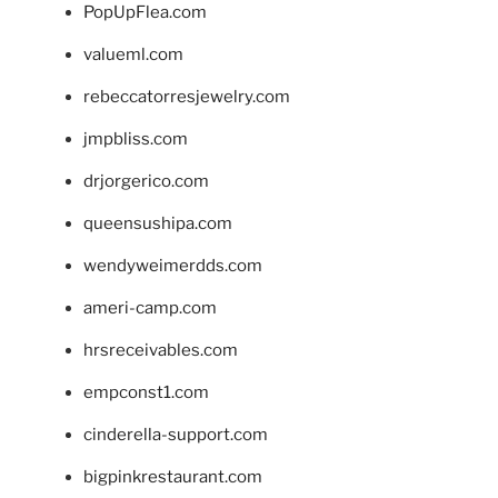
PopUpFlea.com
valueml.com
rebeccatorresjewelry.com
jmpbliss.com
drjorgerico.com
queensushipa.com
wendyweimerdds.com
ameri-camp.com
hrsreceivables.com
empconst1.com
cinderella-support.com
bigpinkrestaurant.com