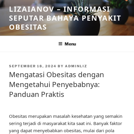
Skip
LIZAIANOV – INFORMASI
to
SEPUTAR BAHAYA PENYAKIT
content
OBESITAS
Menu
POSTED
SEPTEMBER 18, 2024
BY
ADMINLIZ
ON
Mengatasi Obesitas dengan
Mengetahui Penyebabnya:
Panduan Praktis
Obesitas merupakan masalah kesehatan yang semakin
sering terjadi di masyarakat kita saat ini. Banyak faktor
yang dapat menyebabkan obesitas, mulai dari pola