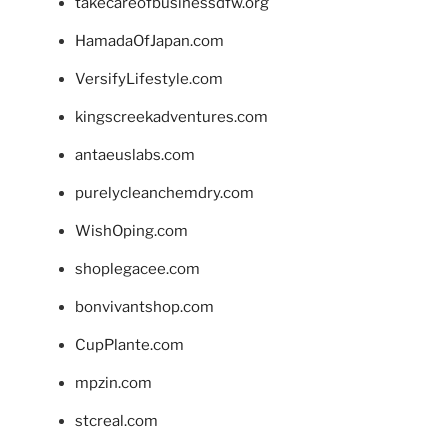
takecareofbusinessdfw.org
HamadaOfJapan.com
VersifyLifestyle.com
kingscreekadventures.com
antaeuslabs.com
purelycleanchemdry.com
WishOping.com
shoplegacee.com
bonvivantshop.com
CupPlante.com
mpzin.com
stcreal.com