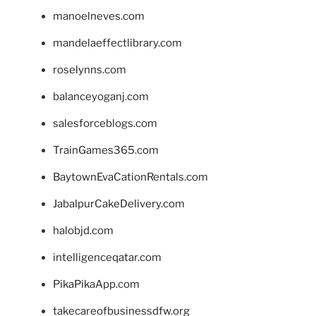
manoelneves.com
mandelaeffectlibrary.com
roselynns.com
balanceyoganj.com
salesforceblogs.com
TrainGames365.com
BaytownEvaCationRentals.com
JabalpurCakeDelivery.com
halobjd.com
intelligenceqatar.com
PikaPikaApp.com
takecareofbusinessdfw.org