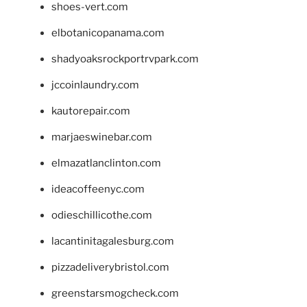
shoes-vert.com
elbotanicopanama.com
shadyoaksrockportrvpark.com
jccoinlaundry.com
kautorepair.com
marjaeswinebar.com
elmazatlanclinton.com
ideacoffeenyc.com
odieschillicothe.com
lacantinitagalesburg.com
pizzadeliverybristol.com
greenstarsmogcheck.com