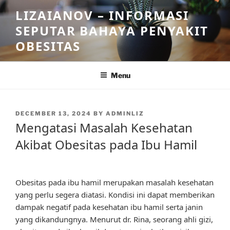
Skip
LIZAIANOV – INFORMASI
to
SEPUTAR BAHAYA PENYAKIT
content
OBESITAS
Menu
POSTED
DECEMBER 13, 2024
BY
ADMINLIZ
ON
Mengatasi Masalah Kesehatan
Akibat Obesitas pada Ibu Hamil
Obesitas pada ibu hamil merupakan masalah kesehatan
yang perlu segera diatasi. Kondisi ini dapat memberikan
dampak negatif pada kesehatan ibu hamil serta janin
yang dikandungnya. Menurut dr. Rina, seorang ahli gizi,