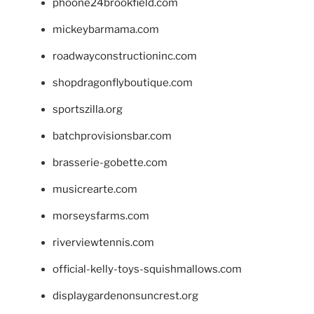
phoone24brookfield.com
mickeybarmama.com
roadwayconstructioninc.com
shopdragonflyboutique.com
sportszilla.org
batchprovisionsbar.com
brasserie-gobette.com
musicrearte.com
morseysfarms.com
riverviewtennis.com
official-kelly-toys-squishmallows.com
displaygardenonsuncrest.org