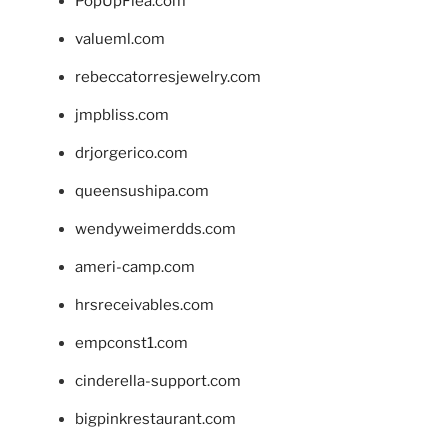
PopUpFlea.com
valueml.com
rebeccatorresjewelry.com
jmpbliss.com
drjorgerico.com
queensushipa.com
wendyweimerdds.com
ameri-camp.com
hrsreceivables.com
empconst1.com
cinderella-support.com
bigpinkrestaurant.com