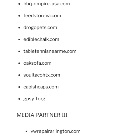
bbq-empire-usa.com
feedstoreva.com
drogopets.com
ediblechalk.com
tabletennisnearme.com
oaksofa.com
soultacohtx.com
capishcaps.com
gpsyfl.org
MEDIA PARTNER III
vwrepairarlington.com