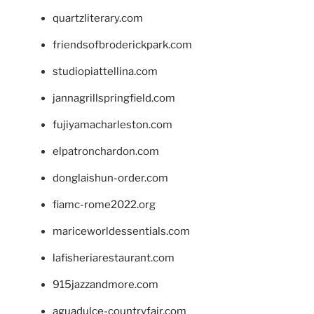
quartzliterary.com
friendsofbroderickpark.com
studiopiattellina.com
jannagrillspringfield.com
fujiyamacharleston.com
elpatronchardon.com
donglaishun-order.com
fiamc-rome2022.org
mariceworldessentials.com
lafisheriarestaurant.com
915jazzandmore.com
aguadulce-countryfair.com