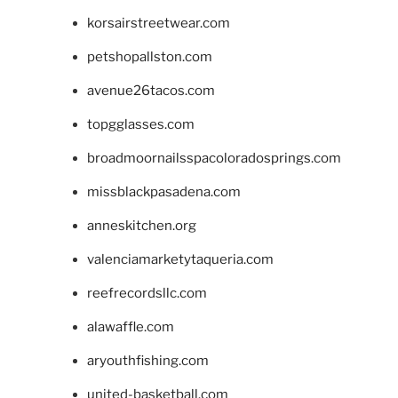
korsairstreetwear.com
petshopallston.com
avenue26tacos.com
topgglasses.com
broadmoornailsspacoloradosprings.com
missblackpasadena.com
anneskitchen.org
valenciamarketytaqueria.com
reefrecordsllc.com
alawaffle.com
aryouthfishing.com
united-basketball.com