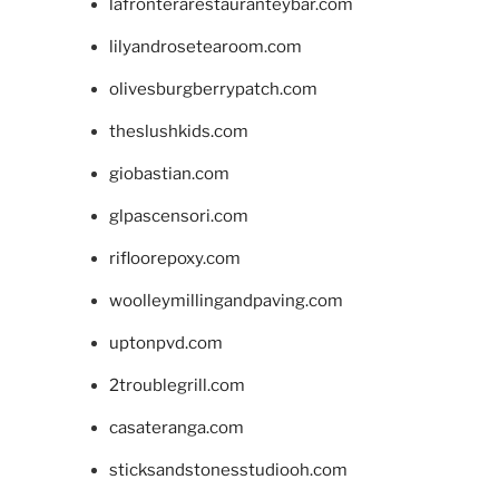
lafronterarestauranteybar.com
lilyandrosetearoom.com
olivesburgberrypatch.com
theslushkids.com
giobastian.com
glpascensori.com
rifloorepoxy.com
woolleymillingandpaving.com
uptonpvd.com
2troublegrill.com
casateranga.com
sticksandstonesstudiooh.com