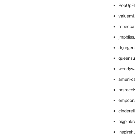
PopUpFl
valueml
rebecca
jmpblis
drjorger
queensu
wendyw
ameri-
hrsrece
empcon
cinderel
bigpinkr
inspireh