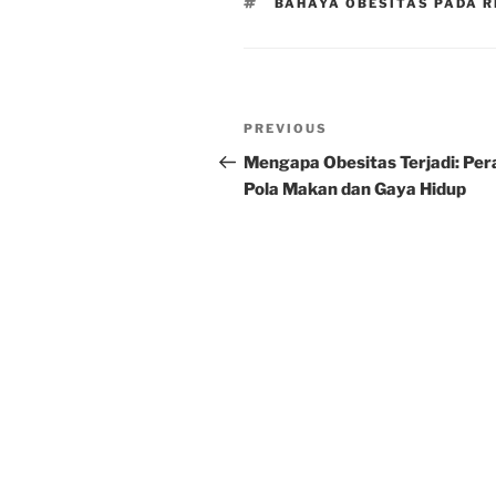
TAGS
BAHAYA OBESITAS PADA 
Post
Previous
PREVIOUS
navigation
Post
Mengapa Obesitas Terjadi: Per
Pola Makan dan Gaya Hidup