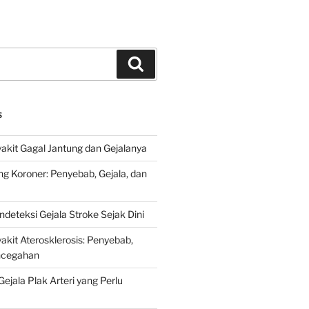
Search
S
kit Gagal Jantung dan Gejalanya
ng Koroner: Penyebab, Gejala, dan
deteksi Gejala Stroke Sejak Dini
kit Aterosklerosis: Penyebab,
encegahan
ejala Plak Arteri yang Perlu