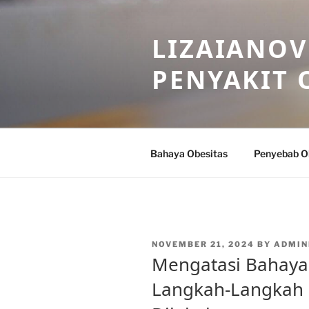
Skip
to
LIZAIANOV
content
PENYAKIT 
Bahaya Obesitas
Penyebab O
POSTED
NOVEMBER 21, 2024
BY
ADMIN
ON
Mengatasi Bahaya
Langkah-Langkah 