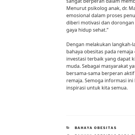
sangat berperan dalam memba
Menurut psikolog anak, dr. M
emosional dalam proses penu
diberi motivasi dan dorongan
gaya hidup sehat.”
Dengan melakukan langkah-la
bahaya obesitas pada remaja 
investasi terbaik yang dapat 
muda. Sebagai masyarakat yan
bersama-sama berperan aktif
remaja. Semoga informasi in
inspirasi untuk kita semua.
CATEGORIES
BAHAYA OBESITAS