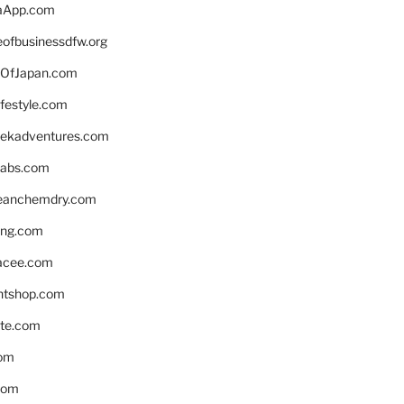
aApp.com
eofbusinessdfw.org
OfJapan.com
ifestyle.com
eekadventures.com
labs.com
leanchemdry.com
ing.com
acee.com
ntshop.com
te.com
om
com