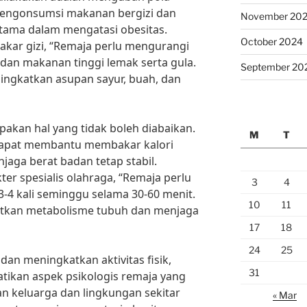
Mengonsumsi makanan bergizi dan
November 20
ama dalam mengatasi obesitas.
October 2024
pakar gizi, “Remaja perlu mengurangi
dan makanan tinggi lemak serta gula.
September 20
ingkatkan asupan sayur, buah, dan
upakan hal yang tidak boleh diabaikan.
M
T
ur dapat membantu membakar kalori
jaga berat badan tetap stabil.
ter spesialis olahraga, “Remaja perlu
3
4
-4 kali seminggu selama 30-60 menit.
10
11
tkan metabolisme tubuh dan menjaga
17
18
24
25
an meningkatkan aktivitas fisik,
31
tikan aspek psikologis remaja yang
n keluarga dan lingkungan sekitar
« Mar