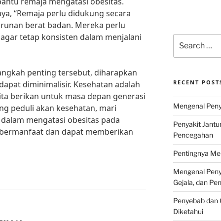
ntu remaja mengatasi obesitas.
aya, “Remaja perlu didukung secara
runan berat badan. Mereka perlu
 agar tetap konsisten dalam menjalani
Search
for:
ngkah penting tersebut, diharapkan
RECENT POST
dapat diminimalisir. Kesehatan adalah
kita berikan untuk masa depan generasi
Mengenal Penya
g peduli akan kesehatan, mari
 dalam mengatasi obesitas pada
Penyakit Jantu
i bermanfaat dan dapat memberikan
Pencegahan
Pentingnya Men
Mengenal Penya
Gejala, dan P
Penyebab dan G
Diketahui