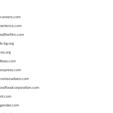
hcareers.com
xperience.com
edthefilm.com
ds-bg.org
ves.org
tees.com
rsexpress.com
venezuelaen.com
oodfoodcorporation.com
nnt.com
gender.com