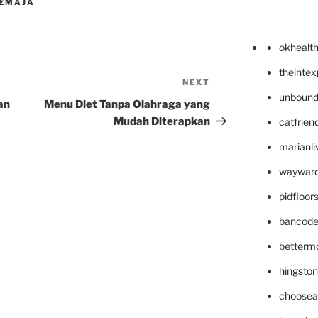
REMAJA
okhealt
theinte
NEXT
Next
unbound
Post
an
Menu Diet Tanpa Olahraga yang
Mudah Diterapkan
catfrien
marianli
wayward
pidfloo
bancode
betterm
hingsto
choosea