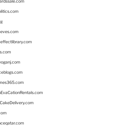
ardssale.com
litics.com
rg
neves.com
ffectlibrary.com
ns.com
yoganj.com
rceblogs.com
ames365.com
EvaCationRentals.com
rCakeDelivery.com
.com
enceqatar.com