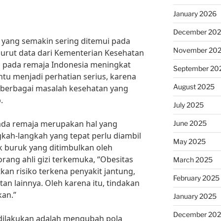
January 2026
December 20
yang semakin sering ditemui pada
November 20
nurut data dari Kementerian Kesehatan
as pada remaja Indonesia meningkat
September 20
entu menjadi perhatian serius, karena
August 2025
berbagai masalah kesehatan yang
.
July 2025
ada remaja merupakan hal yang
June 2025
gkah-langkah yang tepat perlu diambil
May 2025
buruk yang ditimbulkan oleh
orang ahli gizi terkemuka, “Obesitas
March 2025
an risiko terkena penyakit jantung,
February 2025
an lainnya. Oleh karena itu, tindakan
kan.”
January 2025
December 20
dilakukan adalah mengubah pola