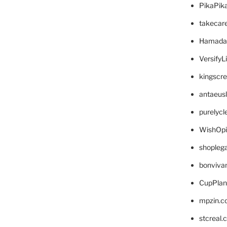
PikaPik
takecar
Hamada
VersifyL
kingscr
antaeus
purelyc
WishOp
shopleg
bonviva
CupPlan
mpzin.c
stcreal.