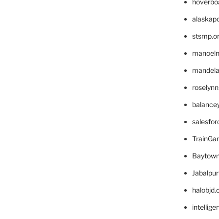
hoverbo
alaskapo
stsmp.o
manoel
mandelae
roselyn
balance
salesfo
TrainG
Baytown
Jabalpu
halobjd
intellig