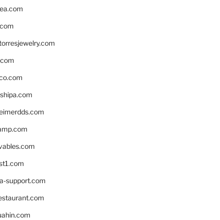
ea.com
.com
torresjewelry.com
s.com
ico.com
shipa.com
eimerdds.com
camp.com
ivables.com
st1.com
la-support.com
estaurant.com
uahin.com