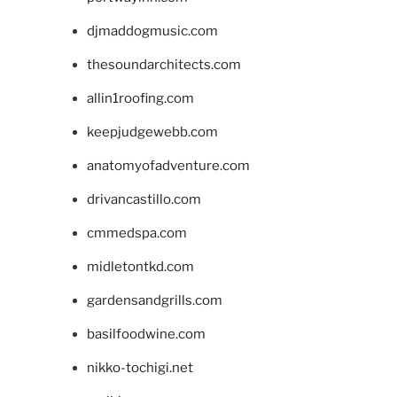
djmaddogmusic.com
thesoundarchitects.com
allin1roofing.com
keepjudgewebb.com
anatomyofadventure.com
drivancastillo.com
cmmedspa.com
midletontkd.com
gardensandgrills.com
basilfoodwine.com
nikko-tochigi.net