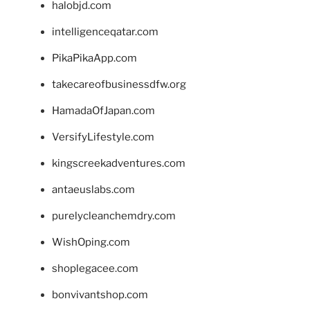
halobjd.com
intelligenceqatar.com
PikaPikaApp.com
takecareofbusinessdfw.org
HamadaOfJapan.com
VersifyLifestyle.com
kingscreekadventures.com
antaeuslabs.com
purelycleanchemdry.com
WishOping.com
shoplegacee.com
bonvivantshop.com