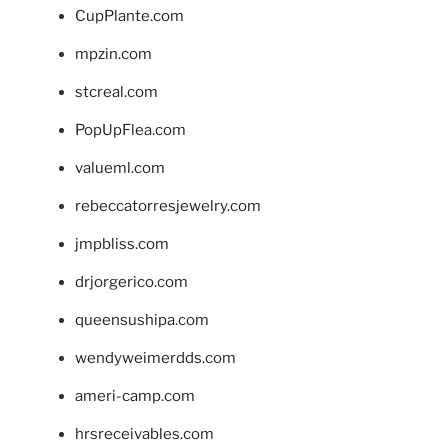
CupPlante.com
mpzin.com
stcreal.com
PopUpFlea.com
valueml.com
rebeccatorresjewelry.com
jmpbliss.com
drjorgerico.com
queensushipa.com
wendyweimerdds.com
ameri-camp.com
hrsreceivables.com