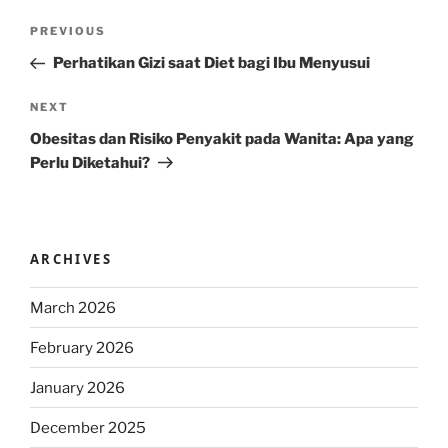
Post
Previous
PREVIOUS
navigation
Post
Perhatikan Gizi saat Diet bagi Ibu Menyusui
Next
NEXT
Post
Obesitas dan Risiko Penyakit pada Wanita: Apa yang
Perlu Diketahui?
ARCHIVES
March 2026
February 2026
January 2026
December 2025