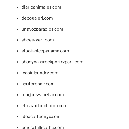
diarioanimales.com
decogaleri.com
unavozparadios.com
shoes-vert.com
elbotanicopanama.com
shadyoaksrockportrvpark.com
jccoinlaundry.com
kautorepair.com
marjaeswinebar.com
elmazatlanclinton.com
ideacoffeenyc.com
odieschillicothe.com