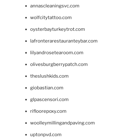
annascleaningsvc.com
wolfcitytattoo.com
oysterbayturkeytrot.com
lafronterarestauranteybar.com
lilyandrosetearoom.com
olivesburgberrypatch.com
theslushkids.com
giobastian.com
glpascensori.com
rifloorepoxy.com
woolleymillingandpaving.com
uptonpvd.com