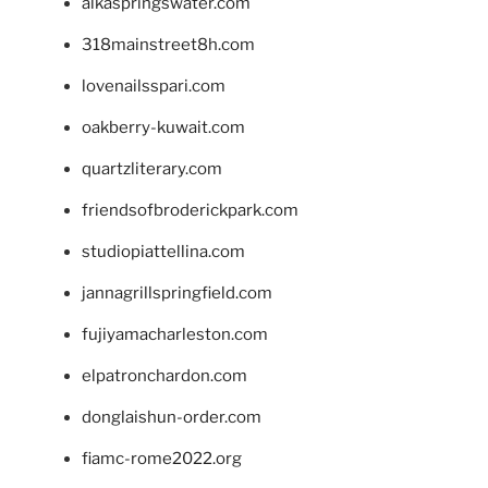
alkaspringswater.com
318mainstreet8h.com
lovenailsspari.com
oakberry-kuwait.com
quartzliterary.com
friendsofbroderickpark.com
studiopiattellina.com
jannagrillspringfield.com
fujiyamacharleston.com
elpatronchardon.com
donglaishun-order.com
fiamc-rome2022.org