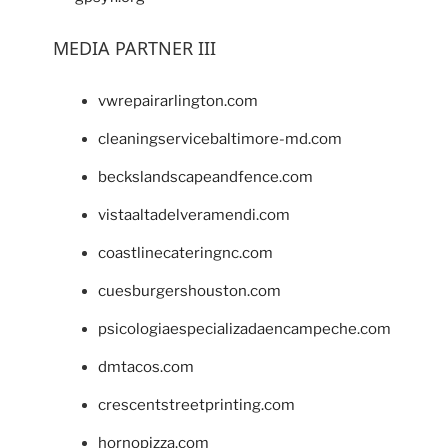
MEDIA PARTNER III
vwrepairarlington.com
cleaningservicebaltimore-md.com
beckslandscapeandfence.com
vistaaltadelveramendi.com
coastlinecateringnc.com
cuesburgershouston.com
psicologiaespecializadaencampeche.com
dmtacos.com
crescentstreetprinting.com
hornopizza.com