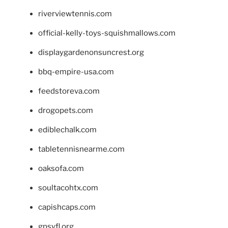
riverviewtennis.com
official-kelly-toys-squishmallows.com
displaygardenonsuncrest.org
bbq-empire-usa.com
feedstoreva.com
drogopets.com
ediblechalk.com
tabletennisnearme.com
oaksofa.com
soultacohtx.com
capishcaps.com
gpsyfl.org