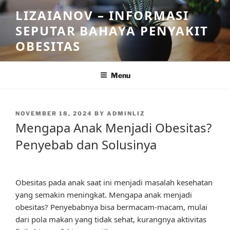
Skip
LIZAIANOV – INFORMASI
to
SEPUTAR BAHAYA PENYAKIT
content
OBESITAS
Menu
POSTED
NOVEMBER 18, 2024
BY
ADMINLIZ
ON
Mengapa Anak Menjadi Obesitas?
Penyebab dan Solusinya
Obesitas pada anak saat ini menjadi masalah kesehatan
yang semakin meningkat. Mengapa anak menjadi
obesitas? Penyebabnya bisa bermacam-macam, mulai
dari pola makan yang tidak sehat, kurangnya aktivitas