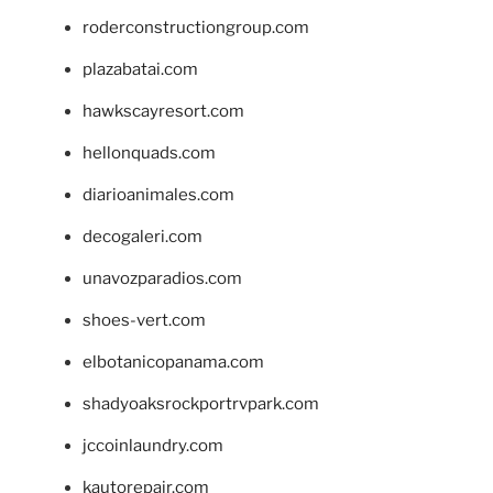
roderconstructiongroup.com
plazabatai.com
hawkscayresort.com
hellonquads.com
diarioanimales.com
decogaleri.com
unavozparadios.com
shoes-vert.com
elbotanicopanama.com
shadyoaksrockportrvpark.com
jccoinlaundry.com
kautorepair.com