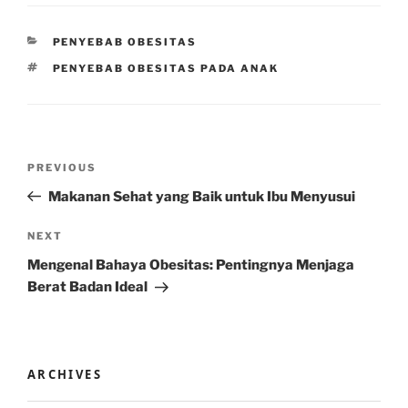
CATEGORIES
PENYEBAB OBESITAS
TAGS
PENYEBAB OBESITAS PADA ANAK
Post
Previous
PREVIOUS
navigation
Post
Makanan Sehat yang Baik untuk Ibu Menyusui
Next
NEXT
Post
Mengenal Bahaya Obesitas: Pentingnya Menjaga
Berat Badan Ideal
ARCHIVES