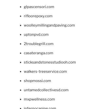
glpascensori.com
rifloorepoxy.com
woolleymillingandpaving.com
uptonpvd.com
2troublegrill.com
casateranga.com
sticksandstonesstudiooh.com
walkers-treeservice.com
shopmossi.com
untamedcollectivesd.com
mxpwellness.com
infernocanine.com