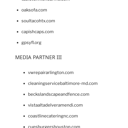
oaksofa.com
soultacohtx.com
capishcaps.com
gpsyfl.org
MEDIA PARTNER III
vwrepairarlington.com
cleaningservicebaltimore-md.com
beckslandscapeandfence.com
vistaaltadelveramendi.com
coastlinecateringnc.com
cuesburgershouston.com