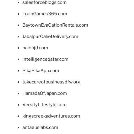
salesforceblogs.com
TrainGames365.com
BaytownEvaCationRentals.com
JabalpurCakeDelivery.com
halobjd.com
intelligenceqatar.com
PikaPikaApp.com
takecareofbusinessdfw.org
HamadaOfJapan.com
VersifyLifestyle.com
kingscreekadventures.com
antaeuslabs.com