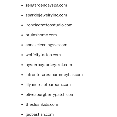
zengardendayspa.com
sparklejewelryinc.com
ironcladtattoostudio.com
bruinshome.com
annascleaningsvc.com
wolfcitytattoo.com
oysterbayturkeytrot.com
lafronterarestauranteybar.com
lilyandrosetearoom.com
olivesburgberrypatch.com
theslushkids.com
giobastian.com