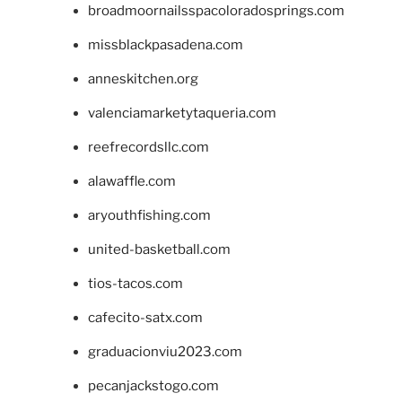
broadmoornailsspacoloradosprings.com
missblackpasadena.com
anneskitchen.org
valenciamarketytaqueria.com
reefrecordsllc.com
alawaffle.com
aryouthfishing.com
united-basketball.com
tios-tacos.com
cafecito-satx.com
graduacionviu2023.com
pecanjackstogo.com