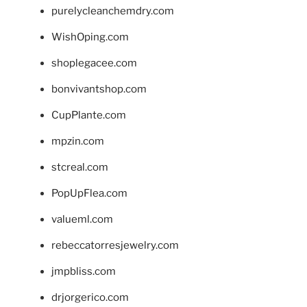
purelycleanchemdry.com
WishOping.com
shoplegacee.com
bonvivantshop.com
CupPlante.com
mpzin.com
stcreal.com
PopUpFlea.com
valueml.com
rebeccatorresjewelry.com
jmpbliss.com
drjorgerico.com