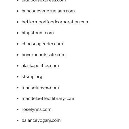
pidfloorsexpress.com
bancodevenezuelaen.com
bettermoodfoodcorporation.com
hingstonnt.com
chooseagender.com
hoverboardssale.com
alaskapolitics.com
stsmp.org
manoelneves.com
mandelaeffectlibrary.com
roselynns.com
balanceyoganj.com