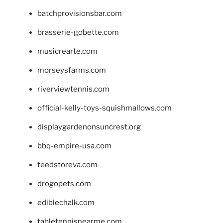
batchprovisionsbar.com
brasserie-gobette.com
musicrearte.com
morseysfarms.com
riverviewtennis.com
official-kelly-toys-squishmallows.com
displaygardenonsuncrest.org
bbq-empire-usa.com
feedstoreva.com
drogopets.com
ediblechalk.com
tabletennisnearme.com