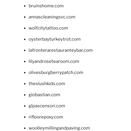
bruinshome.com
annascleaningsvc.com
wolfcitytattoo.com
oysterbayturkeytrot.com
lafronterarestauranteybar.com
lilyandrosetearoom.com
olivesburgberrypatch.com
theslushkids.com
giobastian.com
glpascensori.com
rifloorepoxy.com
woolleymillingandpaving.com