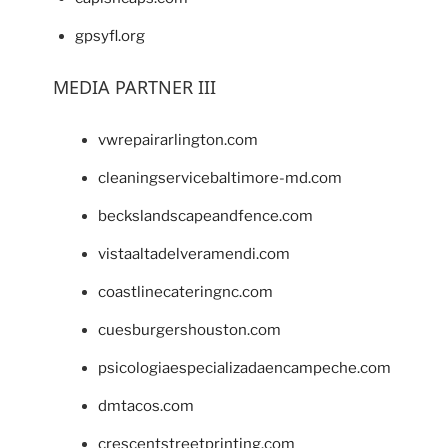
gpsyfl.org
MEDIA PARTNER III
vwrepairarlington.com
cleaningservicebaltimore-md.com
beckslandscapeandfence.com
vistaaltadelveramendi.com
coastlinecateringnc.com
cuesburgershouston.com
psicologiaespecializadaencampeche.com
dmtacos.com
crescentstreetprinting.com