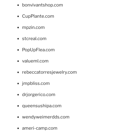
bonvivantshop.com
CupPlante.com
mpzin.com
stcreal.com
PopUpFlea.com
valueml.com
rebeccatorresjewelry.com
jmpbliss.com
drjorgerico.com
queensushipa.com
wendyweimerdds.com
ameri-camp.com