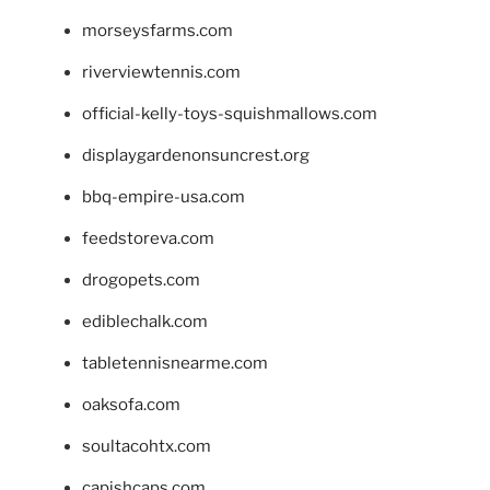
morseysfarms.com
riverviewtennis.com
official-kelly-toys-squishmallows.com
displaygardenonsuncrest.org
bbq-empire-usa.com
feedstoreva.com
drogopets.com
ediblechalk.com
tabletennisnearme.com
oaksofa.com
soultacohtx.com
capishcaps.com