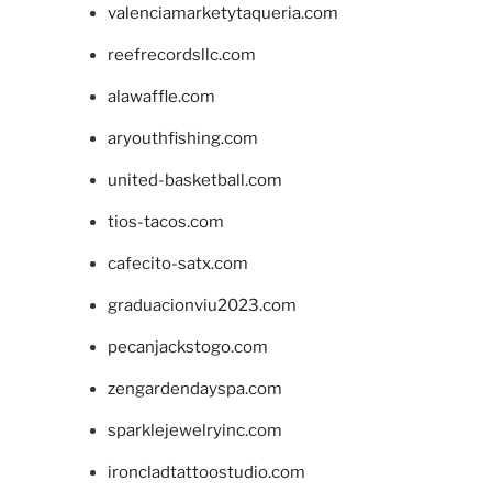
valenciamarketytaqueria.com
reefrecordsllc.com
alawaffle.com
aryouthfishing.com
united-basketball.com
tios-tacos.com
cafecito-satx.com
graduacionviu2023.com
pecanjackstogo.com
zengardendayspa.com
sparklejewelryinc.com
ironcladtattoostudio.com