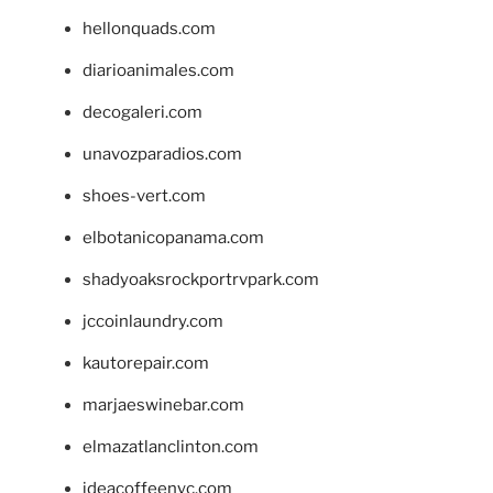
hellonquads.com
diarioanimales.com
decogaleri.com
unavozparadios.com
shoes-vert.com
elbotanicopanama.com
shadyoaksrockportrvpark.com
jccoinlaundry.com
kautorepair.com
marjaeswinebar.com
elmazatlanclinton.com
ideacoffeenyc.com