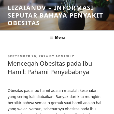
Skip
LIZAIANOV – INFORMASI
to
SEPUTAR BAHAYA PENYAKIT
content
OBESITAS
Menu
POSTED
SEPTEMBER 26, 2024
BY
ADMINLIZ
ON
Mencegah Obesitas pada Ibu
Hamil: Pahami Penyebabnya
Obesitas pada ibu hamil adalah masalah kesehatan
yang sering kali diabaikan. Banyak dari kita mungkin
berpikir bahwa semakin gemuk saat hamil adalah hal
yang wajar. Namun, sebenarnya obesitas pada ibu