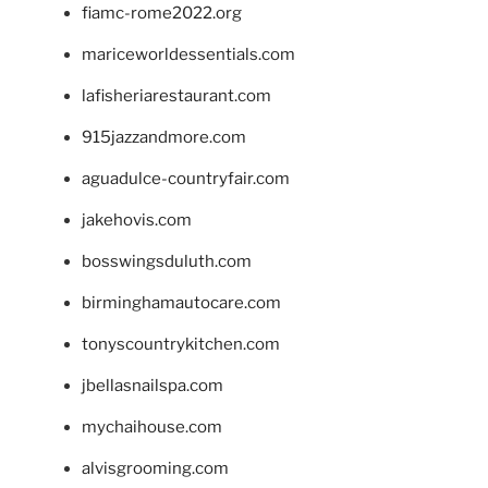
fiamc-rome2022.org
mariceworldessentials.com
lafisheriarestaurant.com
915jazzandmore.com
aguadulce-countryfair.com
jakehovis.com
bosswingsduluth.com
birminghamautocare.com
tonyscountrykitchen.com
jbellasnailspa.com
mychaihouse.com
alvisgrooming.com