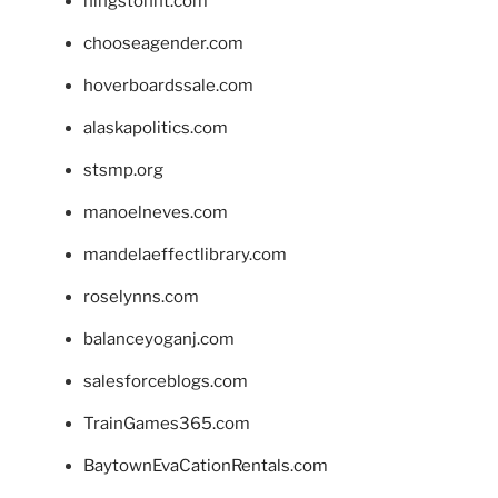
hingstonnt.com
chooseagender.com
hoverboardssale.com
alaskapolitics.com
stsmp.org
manoelneves.com
mandelaeffectlibrary.com
roselynns.com
balanceyoganj.com
salesforceblogs.com
TrainGames365.com
BaytownEvaCationRentals.com