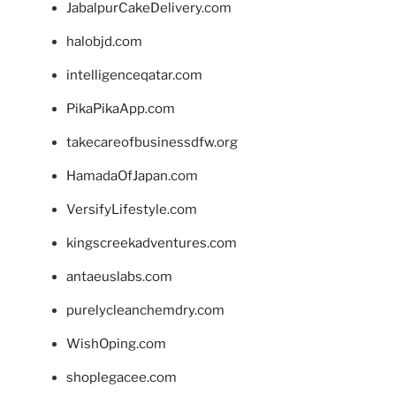
JabalpurCakeDelivery.com
halobjd.com
intelligenceqatar.com
PikaPikaApp.com
takecareofbusinessdfw.org
HamadaOfJapan.com
VersifyLifestyle.com
kingscreekadventures.com
antaeuslabs.com
purelycleanchemdry.com
WishOping.com
shoplegacee.com