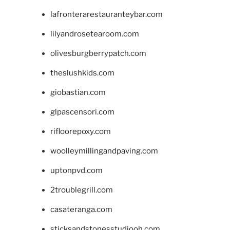
lafronterarestauranteybar.com
lilyandrosetearoom.com
olivesburgberrypatch.com
theslushkids.com
giobastian.com
glpascensori.com
rifloorepoxy.com
woolleymillingandpaving.com
uptonpvd.com
2troublegrill.com
casateranga.com
sticksandstonesstudiooh.com