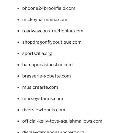
phoone24brookfield.com
mickeybarmama.com
roadwayconstructioninc.com
shopdragonflyboutique.com
sportszilla.org
batchprovisionsbar.com
brasserie-gobette.com
musicrearte.com
morseysfarms.com
riverviewtennis.com
official-kelly-toys-squishmallows.com
displaygardenonsuncrest.org