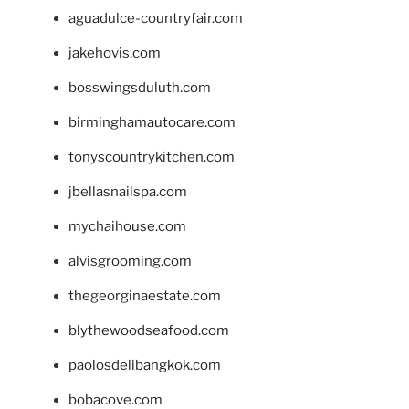
aguadulce-countryfair.com
jakehovis.com
bosswingsduluth.com
birminghamautocare.com
tonyscountrykitchen.com
jbellasnailspa.com
mychaihouse.com
alvisgrooming.com
thegeorginaestate.com
blythewoodseafood.com
paolosdelibangkok.com
bobacove.com