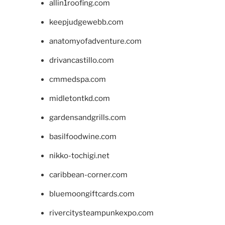
allin1roofing.com
keepjudgewebb.com
anatomyofadventure.com
drivancastillo.com
cmmedspa.com
midletontkd.com
gardensandgrills.com
basilfoodwine.com
nikko-tochigi.net
caribbean-corner.com
bluemoongiftcards.com
rivercitysteampunkexpo.com