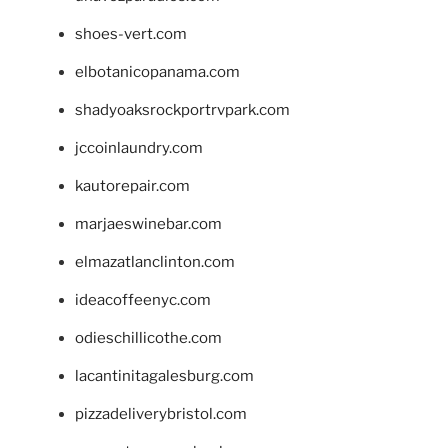
shoes-vert.com
elbotanicopanama.com
shadyoaksrockportrvpark.com
jccoinlaundry.com
kautorepair.com
marjaeswinebar.com
elmazatlanclinton.com
ideacoffeenyc.com
odieschillicothe.com
lacantinitagalesburg.com
pizzadeliverybristol.com