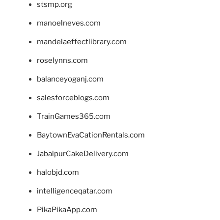
stsmp.org
manoelneves.com
mandelaeffectlibrary.com
roselynns.com
balanceyoganj.com
salesforceblogs.com
TrainGames365.com
BaytownEvaCationRentals.com
JabalpurCakeDelivery.com
halobjd.com
intelligenceqatar.com
PikaPikaApp.com