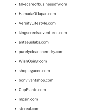
takecareofbusinessdfw.org
HamadaOfJapan.com
VersifyLifestyle.com
kingscreekadventures.com
antaeuslabs.com
purelycleanchemdry.com
WishOping.com
shoplegacee.com
bonvivantshop.com
CupPlante.com
mpzin.com
stcreal.com