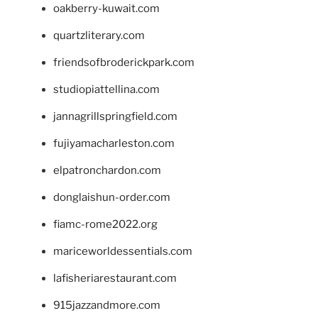
oakberry-kuwait.com
quartzliterary.com
friendsofbroderickpark.com
studiopiattellina.com
jannagrillspringfield.com
fujiyamacharleston.com
elpatronchardon.com
donglaishun-order.com
fiamc-rome2022.org
mariceworldessentials.com
lafisheriarestaurant.com
915jazzandmore.com