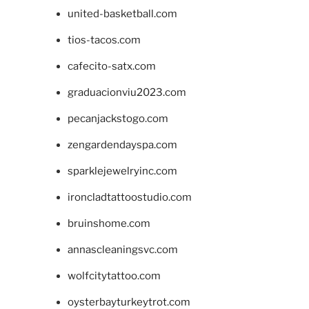
united-basketball.com
tios-tacos.com
cafecito-satx.com
graduacionviu2023.com
pecanjackstogo.com
zengardendayspa.com
sparklejewelryinc.com
ironcladtattoostudio.com
bruinshome.com
annascleaningsvc.com
wolfcitytattoo.com
oysterbayturkeytrot.com