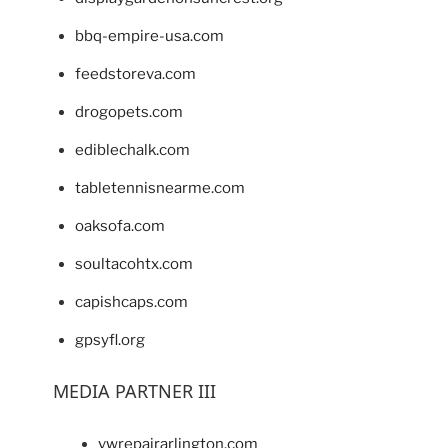
bbq-empire-usa.com
feedstoreva.com
drogopets.com
ediblechalk.com
tabletennisnearme.com
oaksofa.com
soultacohtx.com
capishcaps.com
gpsyfl.org
MEDIA PARTNER III
vwrepairarlington.com