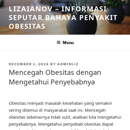
Skip
LIZAIANOV – INFORMASI
to
SEPUTAR BAHAYA PENYAKIT
content
OBESITAS
Menu
POSTED
DECEMBER 1, 2024
BY
ADMINLIZ
ON
Mencegah Obesitas dengan
Mengetahui Penyebabnya
Obesitas menjadi masalah kesehatan yang semakin
sering ditemui di masyarakat saat ini. Mencegah
obesitas sebenarnya tidak sulit, asalkan kita mengetahui
penyebabnya. Mengetahui penyebab obesitas dapat