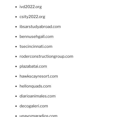
ivd2022.org
csity2022.org
ibsarstudyabroad.com
bennusehgall.com
tsecincinnati.com
roderconstructiongroup.com
plazabatai.com
hawkscayresort.com
hellonquads.com
diarioanimales.com
decogaleri.com
unavozparadios.com