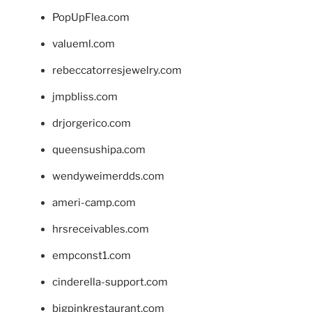
PopUpFlea.com
valueml.com
rebeccatorresjewelry.com
jmpbliss.com
drjorgerico.com
queensushipa.com
wendyweimerdds.com
ameri-camp.com
hrsreceivables.com
empconst1.com
cinderella-support.com
bigpinkrestaurant.com