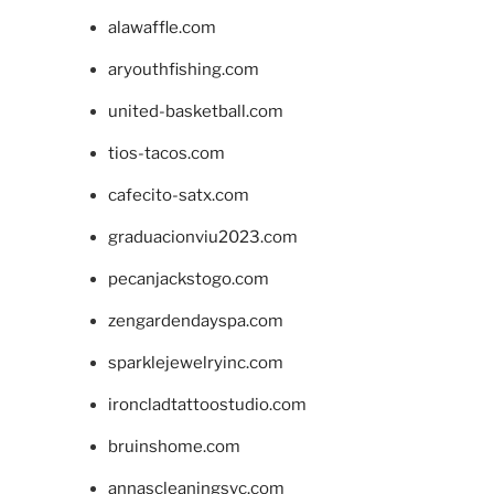
alawaffle.com
aryouthfishing.com
united-basketball.com
tios-tacos.com
cafecito-satx.com
graduacionviu2023.com
pecanjackstogo.com
zengardendayspa.com
sparklejewelryinc.com
ironcladtattoostudio.com
bruinshome.com
annascleaningsvc.com