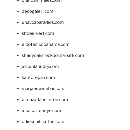
diarioanimales.com
decogaleri.com
unavozparadios.com
shoes-vert.com
elbotanicopanama.com
shadyoaksrockportrvpark.com
jccoinlaundry.com
kautorepair.com
marjaeswinebar.com
elmazatlanclinton.com
ideacoffeenyc.com
odieschillicothe.com