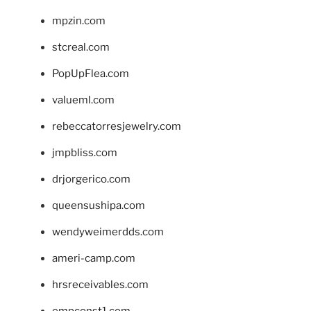
mpzin.com
stcreal.com
PopUpFlea.com
valueml.com
rebeccatorresjewelry.com
jmpbliss.com
drjorgerico.com
queensushipa.com
wendyweimerdds.com
ameri-camp.com
hrsreceivables.com
empconst1.com