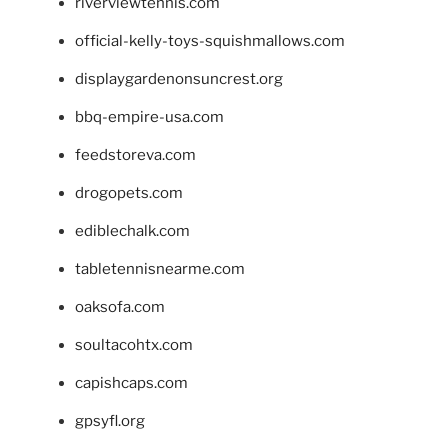
riverviewtennis.com
official-kelly-toys-squishmallows.com
displaygardenonsuncrest.org
bbq-empire-usa.com
feedstoreva.com
drogopets.com
ediblechalk.com
tabletennisnearme.com
oaksofa.com
soultacohtx.com
capishcaps.com
gpsyfl.org