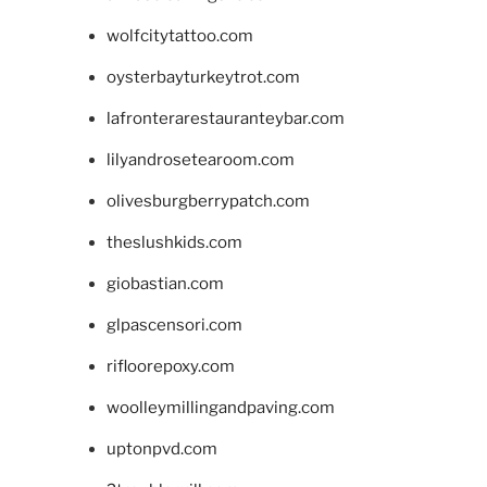
wolfcitytattoo.com
oysterbayturkeytrot.com
lafronterarestauranteybar.com
lilyandrosetearoom.com
olivesburgberrypatch.com
theslushkids.com
giobastian.com
glpascensori.com
rifloorepoxy.com
woolleymillingandpaving.com
uptonpvd.com