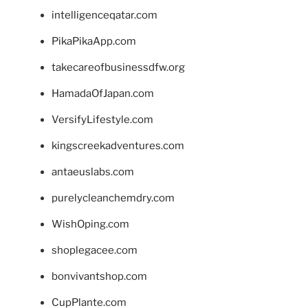
intelligenceqatar.com
PikaPikaApp.com
takecareofbusinessdfw.org
HamadaOfJapan.com
VersifyLifestyle.com
kingscreekadventures.com
antaeuslabs.com
purelycleanchemdry.com
WishOping.com
shoplegacee.com
bonvivantshop.com
CupPlante.com