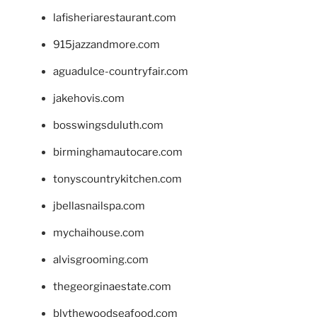
lafisheriarestaurant.com
915jazzandmore.com
aguadulce-countryfair.com
jakehovis.com
bosswingsduluth.com
birminghamautocare.com
tonyscountrykitchen.com
jbellasnailspa.com
mychaihouse.com
alvisgrooming.com
thegeorginaestate.com
blythewoodseafood.com