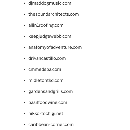
djmaddogmusic.com
thesoundarchitects.com
allin1roofing.com
keepjudgewebb.com
anatomyofadventure.com
drivancastillo.com
cmmedspa.com
midletontkd.com
gardensandgrills.com
basilfoodwine.com
nikko-tochigi.net
caribbean-corner.com