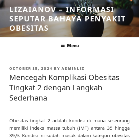
Skip
LIZAIANOV – INFORMASI
to
SEPUTAR BAHAYA PENYAKIT
content
OBESITAS
Menu
POSTED
OCTOBER 15, 2024
BY
ADMINLIZ
ON
Mencegah Komplikasi Obesitas
Tingkat 2 dengan Langkah
Sederhana
Obesitas tingkat 2 adalah kondisi di mana seseorang
memiliki indeks massa tubuh (IMT) antara 35 hingga
39,9. Kondisi ini sudah masuk dalam kategori obesitas