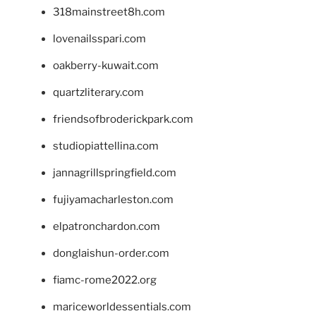
318mainstreet8h.com
lovenailsspari.com
oakberry-kuwait.com
quartzliterary.com
friendsofbroderickpark.com
studiopiattellina.com
jannagrillspringfield.com
fujiyamacharleston.com
elpatronchardon.com
donglaishun-order.com
fiamc-rome2022.org
mariceworldessentials.com