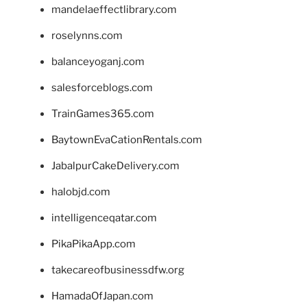
mandelaeffectlibrary.com
roselynns.com
balanceyoganj.com
salesforceblogs.com
TrainGames365.com
BaytownEvaCationRentals.com
JabalpurCakeDelivery.com
halobjd.com
intelligenceqatar.com
PikaPikaApp.com
takecareofbusinessdfw.org
HamadaOfJapan.com