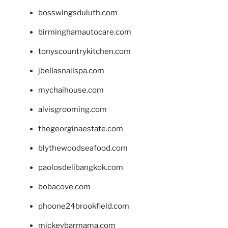
bosswingsduluth.com
birminghamautocare.com
tonyscountrykitchen.com
jbellasnailspa.com
mychaihouse.com
alvisgrooming.com
thegeorginaestate.com
blythewoodseafood.com
paolosdelibangkok.com
bobacove.com
phoone24brookfield.com
mickeybarmama.com