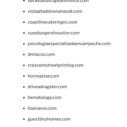
beckslandscapeandfence.com
vistaaltadelveramendi.com
coastlinecateringnc.com
cuesburgershouston.com
psicologiaespecializadaencampeche.com
dmtacos.com
crescentstreetprinting.com
hornopizza.com
driveadragster.com
hematologa.com
lizaivanov.com
guesttinyhomes.com