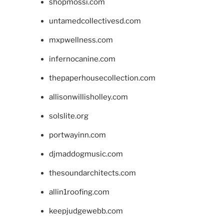
shopmossi.com
untamedcollectivesd.com
mxpwellness.com
infernocanine.com
thepaperhousecollection.com
allisonwillisholley.com
solslite.org
portwayinn.com
djmaddogmusic.com
thesoundarchitects.com
allin1roofing.com
keepjudgewebb.com