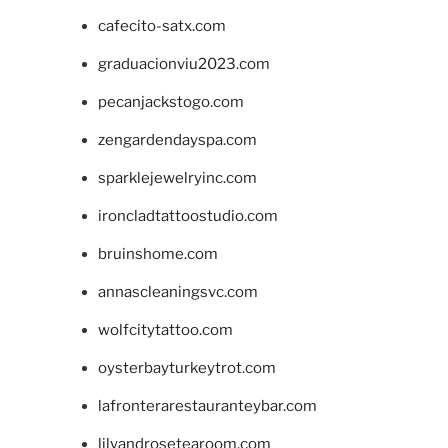
cafecito-satx.com
graduacionviu2023.com
pecanjackstogo.com
zengardendayspa.com
sparklejewelryinc.com
ironcladtattoostudio.com
bruinshome.com
annascleaningsvc.com
wolfcitytattoo.com
oysterbayturkeytrot.com
lafronterarestauranteybar.com
lilyandrosetearoom.com