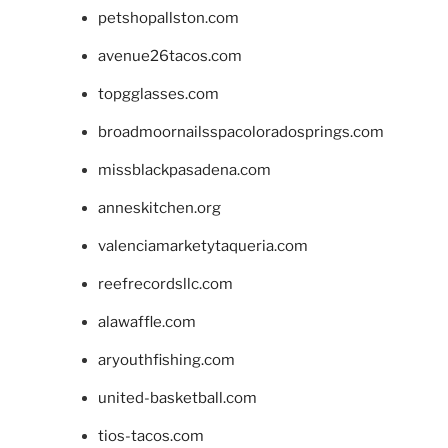
petshopallston.com
avenue26tacos.com
topgglasses.com
broadmoornailsspacoloradosprings.com
missblackpasadena.com
anneskitchen.org
valenciamarketytaqueria.com
reefrecordsllc.com
alawaffle.com
aryouthfishing.com
united-basketball.com
tios-tacos.com