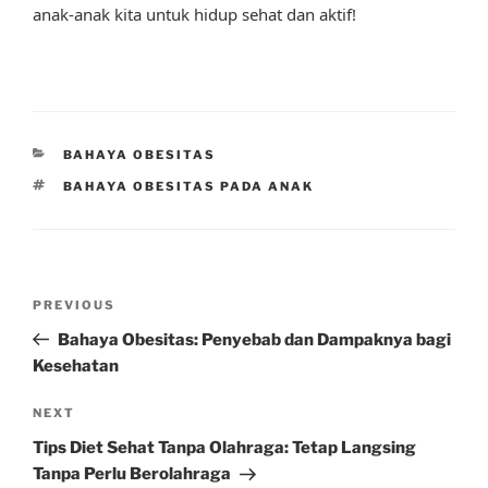
anak-anak kita untuk hidup sehat dan aktif!
CATEGORIES
BAHAYA OBESITAS
TAGS
BAHAYA OBESITAS PADA ANAK
Post
Previous
PREVIOUS
navigation
Post
Bahaya Obesitas: Penyebab dan Dampaknya bagi
Kesehatan
Next
NEXT
Post
Tips Diet Sehat Tanpa Olahraga: Tetap Langsing
Tanpa Perlu Berolahraga