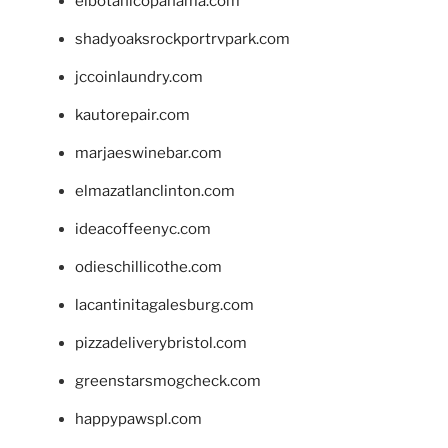
elbotanicopanama.com
shadyoaksrockportrvpark.com
jccoinlaundry.com
kautorepair.com
marjaeswinebar.com
elmazatlanclinton.com
ideacoffeenyc.com
odieschillicothe.com
lacantinitagalesburg.com
pizzadeliverybristol.com
greenstarsmogcheck.com
happypawspl.com