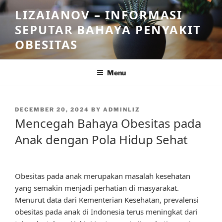
Skip
LIZAIANOV – INFORMASI
to
SEPUTAR BAHAYA PENYAKIT
content
OBESITAS
Menu
POSTED
DECEMBER 20, 2024
BY
ADMINLIZ
ON
Mencegah Bahaya Obesitas pada
Anak dengan Pola Hidup Sehat
Obesitas pada anak merupakan masalah kesehatan
yang semakin menjadi perhatian di masyarakat.
Menurut data dari Kementerian Kesehatan, prevalensi
obesitas pada anak di Indonesia terus meningkat dari