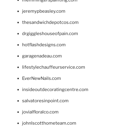
memmingerspainting.com
jeremypbeasley.com
thesandwichdepotcos.com
drgiggleshouseofpain.com
hotflashdesigns.com
garagenadeau.com
lifestylechauffeurservice.com
EverNewNails.com
insideoutdecoratingcentre.com
salvatoresinpoint.com
jovialfloralco.com
johnlscotthometeam.com