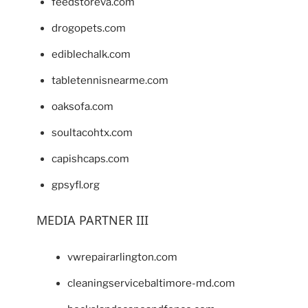
feedstoreva.com
drogopets.com
ediblechalk.com
tabletennisnearme.com
oaksofa.com
soultacohtx.com
capishcaps.com
gpsyfl.org
MEDIA PARTNER III
vwrepairarlington.com
cleaningservicebaltimore-md.com