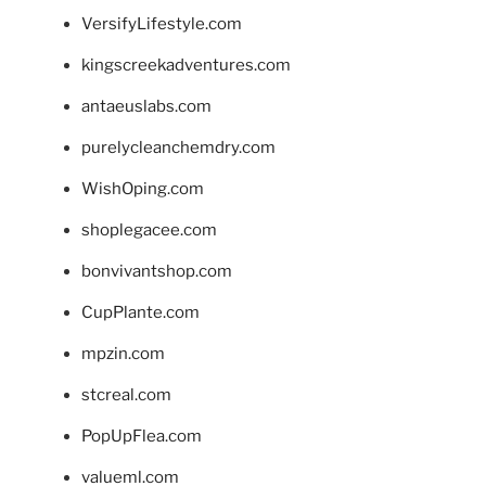
VersifyLifestyle.com
kingscreekadventures.com
antaeuslabs.com
purelycleanchemdry.com
WishOping.com
shoplegacee.com
bonvivantshop.com
CupPlante.com
mpzin.com
stcreal.com
PopUpFlea.com
valueml.com