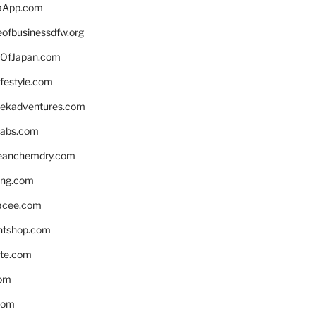
aApp.com
eofbusinessdfw.org
OfJapan.com
ifestyle.com
eekadventures.com
labs.com
leanchemdry.com
ing.com
acee.com
ntshop.com
te.com
om
com