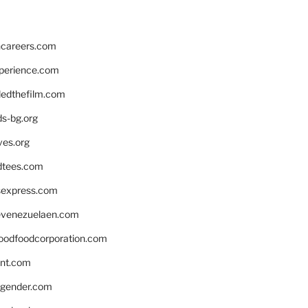
hcareers.com
xperience.com
edthefilm.com
ds-bg.org
ves.org
tees.com
rsexpress.com
venezuelaen.com
oodfoodcorporation.com
nnt.com
gender.com