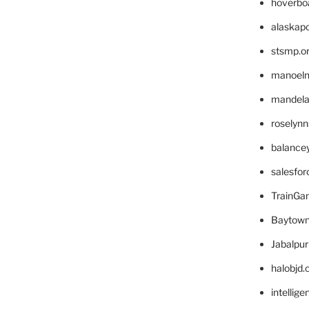
hoverbo
alaskapo
stsmp.o
manoel
mandelae
roselyn
balance
salesfo
TrainG
Baytown
Jabalpu
halobjd
intellig