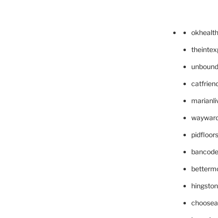
okhealt
theinte
unbound
catfrien
marianli
wayward
pidfloo
bancode
betterm
hingsto
choosea