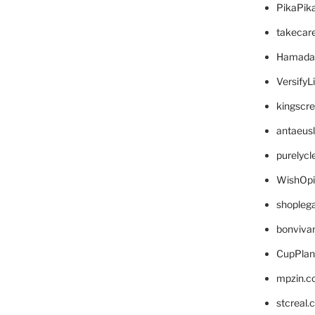
PikaPik
takecar
Hamada
VersifyL
kingscr
antaeus
purelyc
WishOp
shopleg
bonviva
CupPlan
mpzin.c
stcreal.