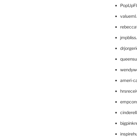
PopUpFl
valueml
rebecca
jmpblis
drjorger
queensu
wendyw
ameri-
hrsrece
empcon
cinderel
bigpinkr
inspireh