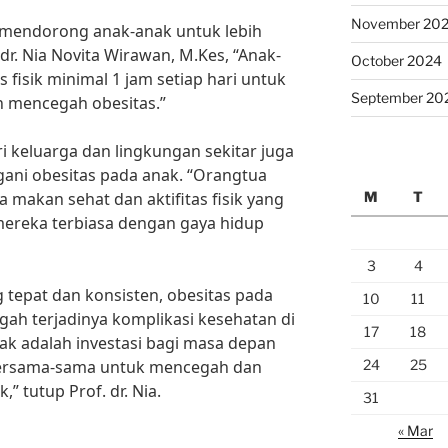
November 20
uk mendorong anak-anak untuk lebih
dr. Nia Novita Wirawan, M.Kes, “Anak-
October 2024
 fisik minimal 1 jam setiap hari untuk
September 20
 mencegah obesitas.”
i keluarga dan lingkungan sekitar juga
ani obesitas pada anak. “Orangtua
M
T
 makan sehat dan aktifitas fisik yang
mereka terbiasa dengan gaya hidup
3
4
tepat dan konsisten, obesitas pada
10
11
gah terjadinya komplikasi kesehatan di
17
18
ak adalah investasi bagi masa depan
24
25
 bersama-sama untuk mencegah dan
” tutup Prof. dr. Nia.
31
« Mar