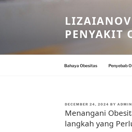
Skip
to
LIZAIANOV
content
PENYAKIT 
Bahaya Obesitas
Penyebab O
POSTED
DECEMBER 24, 2024
BY
ADMIN
ON
Menangani Obesit
langkah yang Perl