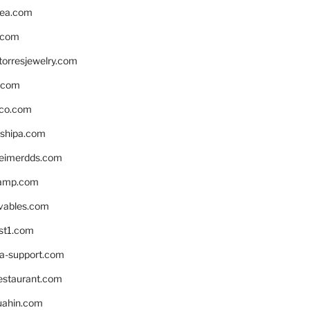
ea.com
.com
torresjewelry.com
s.com
ico.com
shipa.com
eimerdds.com
camp.com
ivables.com
st1.com
la-support.com
estaurant.com
uahin.com