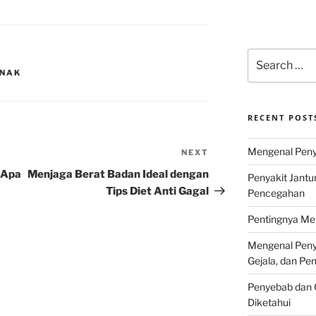
Search
for:
ANAK
RECENT POST
Mengenal Penya
NEXT
Next
Post
 Apa
Menjaga Berat Badan Ideal dengan
Penyakit Jantu
Tips Diet Anti Gagal
Pencegahan
Pentingnya Men
Mengenal Penya
Gejala, dan P
Penyebab dan G
Diketahui