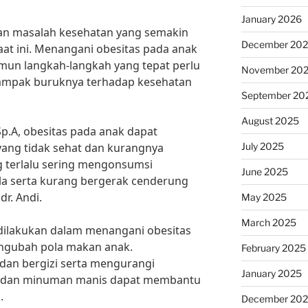
January 2026
an masalah kesehatan yang semakin
December 20
saat ini. Menangani obesitas pada anak
mun langkah-langkah yang tepat perlu
November 20
ampak buruknya terhadap kesehatan
September 20
August 2025
Sp.A, obesitas pada anak dapat
July 2025
yang tidak sehat dan kurangnya
ang terlalu sering mengonsumsi
June 2025
la serta kurang bergerak cenderung
r. Andi.
May 2025
March 2025
dilakukan dalam menangani obesitas
ngubah pola makan anak.
February 2025
an bergizi serta mengurangi
January 2025
i dan minuman manis dapat membantu
.
December 20