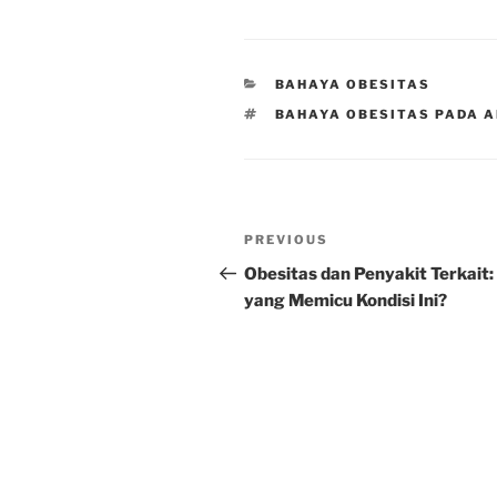
CATEGORIES
BAHAYA OBESITAS
TAGS
BAHAYA OBESITAS PADA 
Post
Previous
PREVIOUS
navigation
Post
Obesitas dan Penyakit Terkait:
yang Memicu Kondisi Ini?