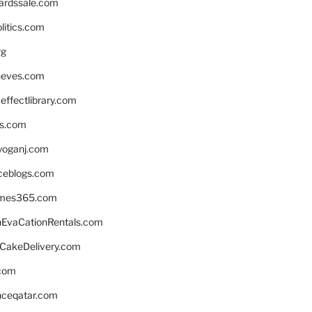
ardssale.com
litics.com
rg
neves.com
ffectlibrary.com
ns.com
yoganj.com
rceblogs.com
ames365.com
EvaCationRentals.com
rCakeDelivery.com
.com
enceqatar.com