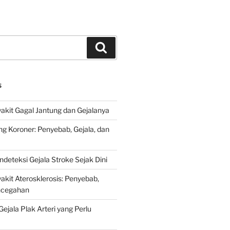
Search
S
kit Gagal Jantung dan Gejalanya
ng Koroner: Penyebab, Gejala, dan
deteksi Gejala Stroke Sejak Dini
kit Aterosklerosis: Penyebab,
encegahan
ejala Plak Arteri yang Perlu