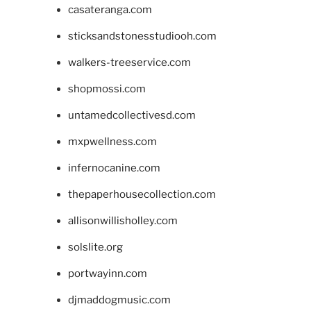
casateranga.com
sticksandstonesstudiooh.com
walkers-treeservice.com
shopmossi.com
untamedcollectivesd.com
mxpwellness.com
infernocanine.com
thepaperhousecollection.com
allisonwillisholley.com
solslite.org
portwayinn.com
djmaddogmusic.com