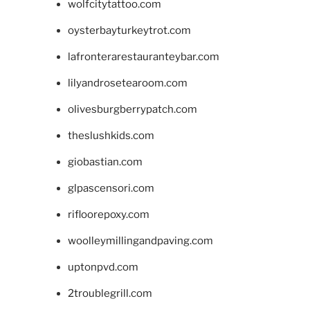
wolfcitytattoo.com
oysterbayturkeytrot.com
lafronterarestauranteybar.com
lilyandrosetearoom.com
olivesburgberrypatch.com
theslushkids.com
giobastian.com
glpascensori.com
rifloorepoxy.com
woolleymillingandpaving.com
uptonpvd.com
2troublegrill.com