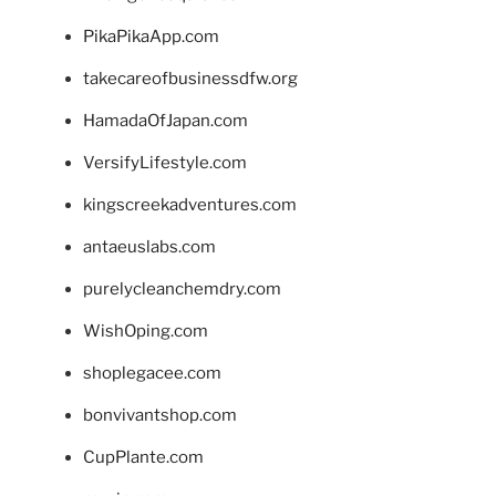
PikaPikaApp.com
takecareofbusinessdfw.org
HamadaOfJapan.com
VersifyLifestyle.com
kingscreekadventures.com
antaeuslabs.com
purelycleanchemdry.com
WishOping.com
shoplegacee.com
bonvivantshop.com
CupPlante.com