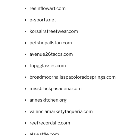
resinflowart.com
p-sports.net
korsairstreetwear.com
petshopallston.com
avenue26tacos.com
topgglasses.com
broadmoornailsspacoloradosprings.com
missblackpasadena.com
anneskitchen.org
valenciamarketytaqueria.com
reefrecordsllc.com
alawaffle.com