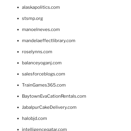
alaskapolitics.com
stsmp.org
manoelneves.com
mandelaeffectlibrary.com
roselynns.com
balanceyoganj.com
salesforceblogs.com
TrainGames365.com
BaytownEvaCationRentals.com
JabalpurCakeDelivery.com
halobjd.com
intelligenceqatar.com