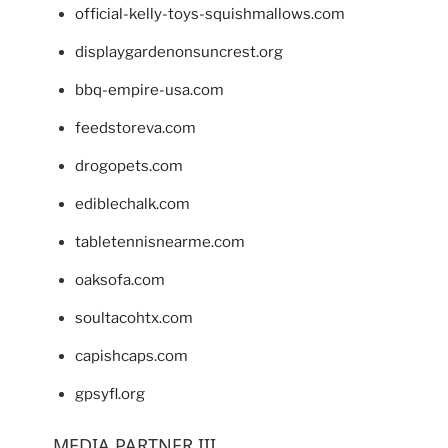
official-kelly-toys-squishmallows.com
displaygardenonsuncrest.org
bbq-empire-usa.com
feedstoreva.com
drogopets.com
ediblechalk.com
tabletennisnearme.com
oaksofa.com
soultacohtx.com
capishcaps.com
gpsyfl.org
MEDIA PARTNER III