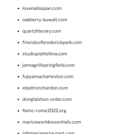
lovenailsspari.com
oakberry-kuwait.com
quartzliterary.com
friendsofbroderickpark.com
studiopiattellina.com
jannagrillspringfield.com
fujiyamacharleston.com
elpatronchardon.com
donglaishun-order.com
fiamc-rome2022.org
mariceworldessentials.com
lafisheriarestaurant.com