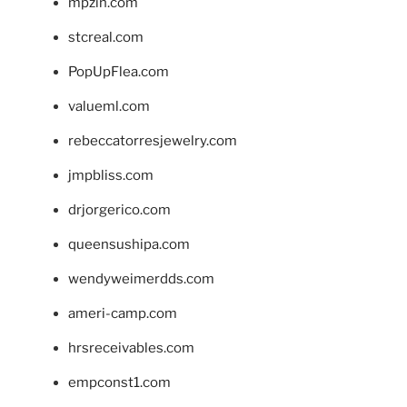
mpzin.com
stcreal.com
PopUpFlea.com
valueml.com
rebeccatorresjewelry.com
jmpbliss.com
drjorgerico.com
queensushipa.com
wendyweimerdds.com
ameri-camp.com
hrsreceivables.com
empconst1.com