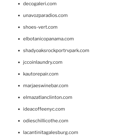
decogaleri.com
unavozparadios.com
shoes-vert.com
elbotanicopanama.com
shadyoaksrockportrvpark.com
jccoinlaundry.com
kautorepair.com
marjaeswinebar.com
elmazatlanclinton.com
ideacoffeenyc.com
odieschillicothe.com
lacantinitagalesburg.com