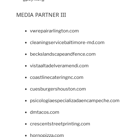
MEDIA PARTNER III
vwrepairarlington.com
cleaningservicebaltimore-md.com
beckslandscapeandfence.com
vistaaltadelveramendi.com
coastlinecateringnc.com
cuesburgershouston.com
psicologiaespecializadaencampeche.com
dmtacos.com
crescentstreetprinting.com
hornopizza.com