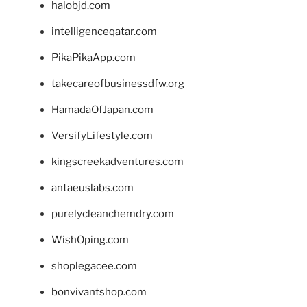
halobjd.com
intelligenceqatar.com
PikaPikaApp.com
takecareofbusinessdfw.org
HamadaOfJapan.com
VersifyLifestyle.com
kingscreekadventures.com
antaeuslabs.com
purelycleanchemdry.com
WishOping.com
shoplegacee.com
bonvivantshop.com