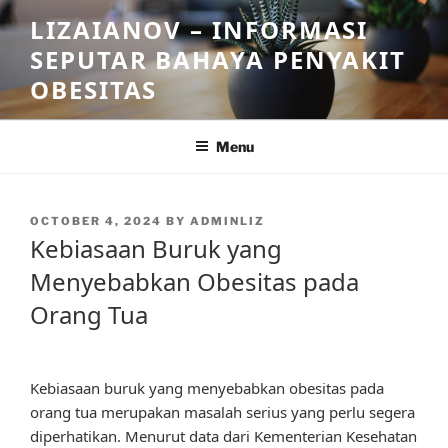
Skip
LIZAIANOV – INFORMASI
to
SEPUTAR BAHAYA PENYAKIT
content
OBESITAS
Menu
POSTED
OCTOBER 4, 2024
BY
ADMINLIZ
ON
Kebiasaan Buruk yang
Menyebabkan Obesitas pada
Orang Tua
Kebiasaan buruk yang menyebabkan obesitas pada
orang tua merupakan masalah serius yang perlu segera
diperhatikan. Menurut data dari Kementerian Kesehatan