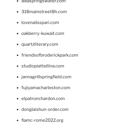
alkaspringswater.com
318mainstreet8h.com
lovenailsspari.com
oakberry-kuwait.com
quartzliterary.com
friendsofbroderickpark.com
studiopiattellina.com
jannagrillspringfield.com
fujiyamacharleston.com
elpatronchardon.com
donglaishun-order.com
fiamc-rome2022.org