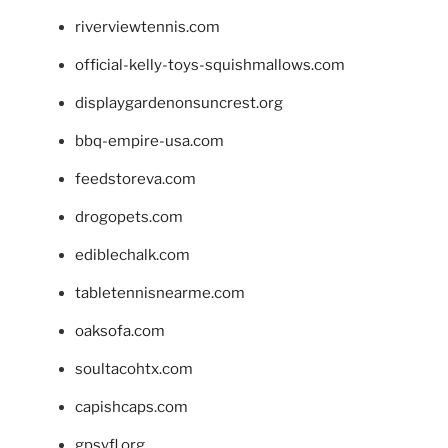
riverviewtennis.com
official-kelly-toys-squishmallows.com
displaygardenonsuncrest.org
bbq-empire-usa.com
feedstoreva.com
drogopets.com
ediblechalk.com
tabletennisnearme.com
oaksofa.com
soultacohtx.com
capishcaps.com
gpsyfl.org