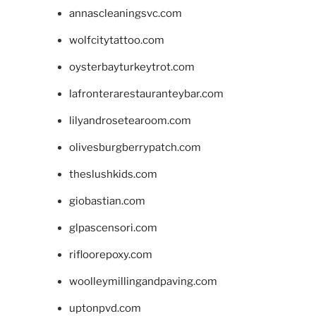
annascleaningsvc.com
wolfcitytattoo.com
oysterbayturkeytrot.com
lafronterarestauranteybar.com
lilyandrosetearoom.com
olivesburgberrypatch.com
theslushkids.com
giobastian.com
glpascensori.com
rifloorepoxy.com
woolleymillingandpaving.com
uptonpvd.com