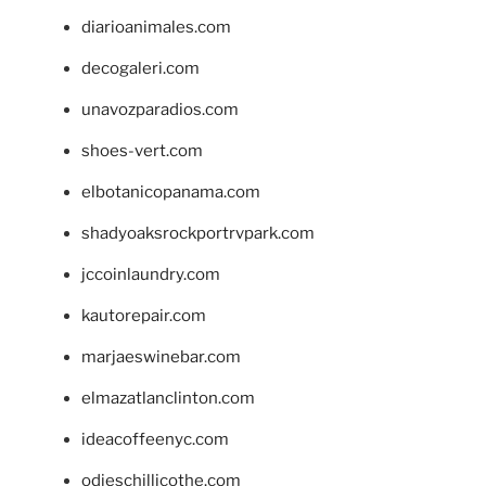
diarioanimales.com
decogaleri.com
unavozparadios.com
shoes-vert.com
elbotanicopanama.com
shadyoaksrockportrvpark.com
jccoinlaundry.com
kautorepair.com
marjaeswinebar.com
elmazatlanclinton.com
ideacoffeenyc.com
odieschillicothe.com