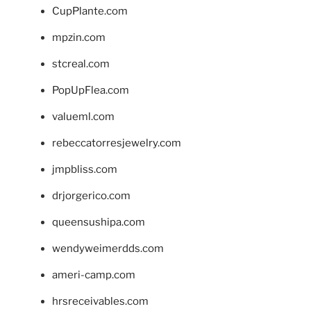
CupPlante.com
mpzin.com
stcreal.com
PopUpFlea.com
valueml.com
rebeccatorresjewelry.com
jmpbliss.com
drjorgerico.com
queensushipa.com
wendyweimerdds.com
ameri-camp.com
hrsreceivables.com