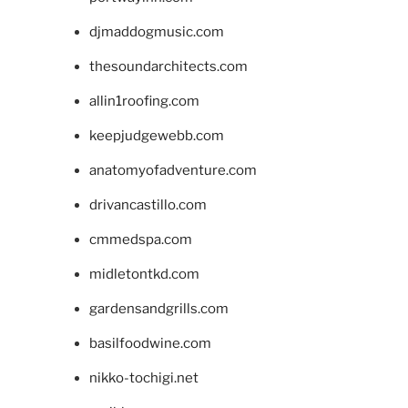
djmaddogmusic.com
thesoundarchitects.com
allin1roofing.com
keepjudgewebb.com
anatomyofadventure.com
drivancastillo.com
cmmedspa.com
midletontkd.com
gardensandgrills.com
basilfoodwine.com
nikko-tochigi.net