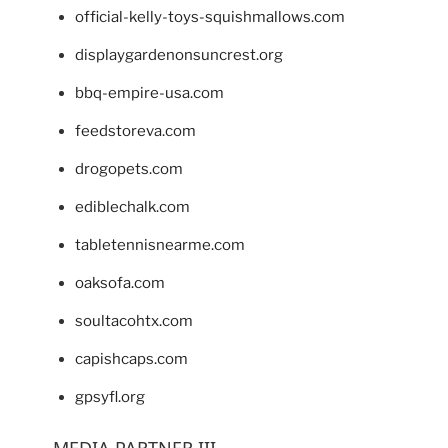
official-kelly-toys-squishmallows.com
displaygardenonsuncrest.org
bbq-empire-usa.com
feedstoreva.com
drogopets.com
ediblechalk.com
tabletennisnearme.com
oaksofa.com
soultacohtx.com
capishcaps.com
gpsyfl.org
MEDIA PARTNER III