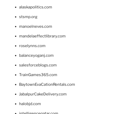
alaskapolitics.com
stsmp.org
manoelneves.com
mandelaeffectlibrary.com
roselynns.com
balanceyoganj.com
salesforceblogs.com
TrainGames365.com
BaytownEvaCationRentals.com
JabalpurCakeDelivery.com
halobjd.com
intelligenceqatar.com