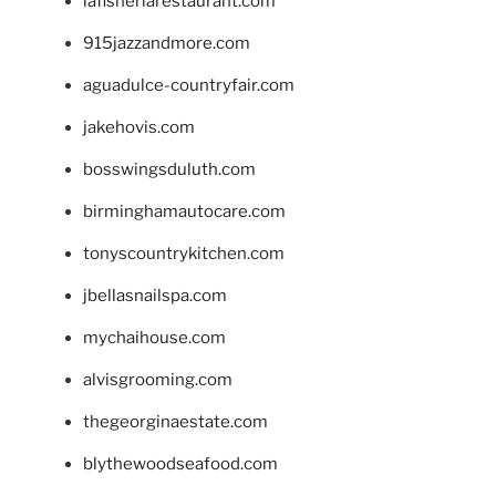
lafisheriarestaurant.com
915jazzandmore.com
aguadulce-countryfair.com
jakehovis.com
bosswingsduluth.com
birminghamautocare.com
tonyscountrykitchen.com
jbellasnailspa.com
mychaihouse.com
alvisgrooming.com
thegeorginaestate.com
blythewoodseafood.com