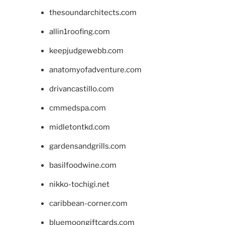
thesoundarchitects.com
allin1roofing.com
keepjudgewebb.com
anatomyofadventure.com
drivancastillo.com
cmmedspa.com
midletontkd.com
gardensandgrills.com
basilfoodwine.com
nikko-tochigi.net
caribbean-corner.com
bluemoongiftcards.com