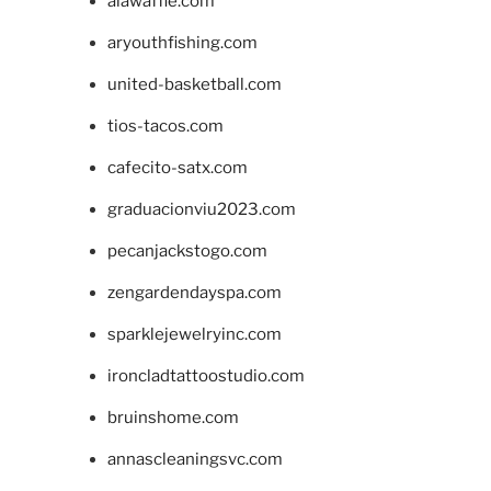
alawaffle.com
aryouthfishing.com
united-basketball.com
tios-tacos.com
cafecito-satx.com
graduacionviu2023.com
pecanjackstogo.com
zengardendayspa.com
sparklejewelryinc.com
ironcladtattoostudio.com
bruinshome.com
annascleaningsvc.com