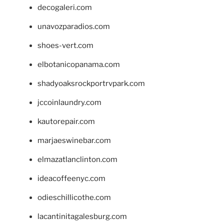
decogaleri.com
unavozparadios.com
shoes-vert.com
elbotanicopanama.com
shadyoaksrockportrvpark.com
jccoinlaundry.com
kautorepair.com
marjaeswinebar.com
elmazatlanclinton.com
ideacoffeenyc.com
odieschillicothe.com
lacantinitagalesburg.com