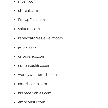
mpzin.com
stcreal.com
PopUpFlea.com
valueml.com
rebeccatorresjewelry.com
jmpbliss.com
drjorgerico.com
queensushipa.com
wendyweimerdds.com
ameri-camp.com
hrsreceivables.com
empconst1.com