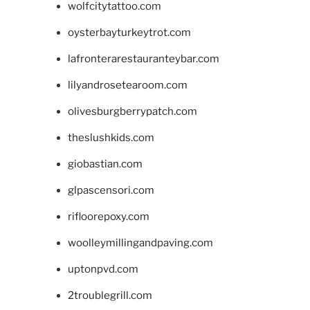
wolfcitytattoo.com
oysterbayturkeytrot.com
lafronterarestauranteybar.com
lilyandrosetearoom.com
olivesburgberrypatch.com
theslushkids.com
giobastian.com
glpascensori.com
rifloorepoxy.com
woolleymillingandpaving.com
uptonpvd.com
2troublegrill.com