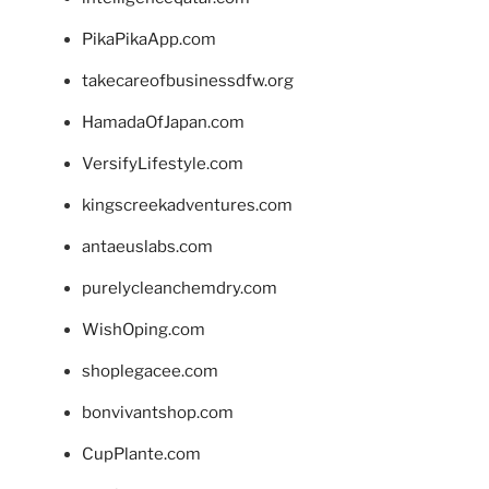
PikaPikaApp.com
takecareofbusinessdfw.org
HamadaOfJapan.com
VersifyLifestyle.com
kingscreekadventures.com
antaeuslabs.com
purelycleanchemdry.com
WishOping.com
shoplegacee.com
bonvivantshop.com
CupPlante.com