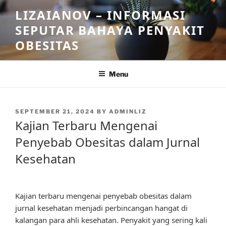
Skip
LIZAIANOV – INFORMASI
to
SEPUTAR BAHAYA PENYAKIT
content
OBESITAS
Menu
POSTED
SEPTEMBER 21, 2024
BY
ADMINLIZ
ON
Kajian Terbaru Mengenai
Penyebab Obesitas dalam Jurnal
Kesehatan
Kajian terbaru mengenai penyebab obesitas dalam
jurnal kesehatan menjadi perbincangan hangat di
kalangan para ahli kesehatan. Penyakit yang sering kali