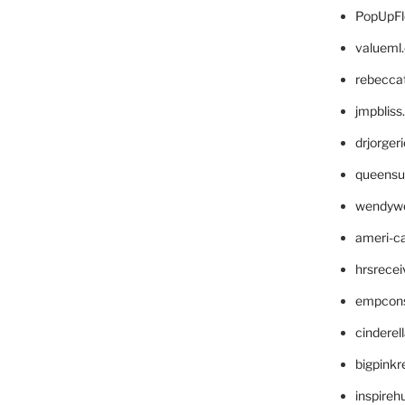
PopUpFl
valueml
rebecca
jmpblis
drjorger
queensu
wendyw
ameri-
hrsrece
empcon
cinderel
bigpinkr
inspireh