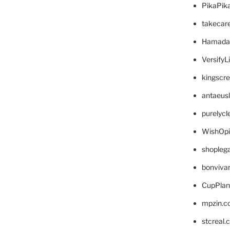
PikaPik
takecar
Hamada
VersifyL
kingscr
antaeus
purelyc
WishOp
shopleg
bonviva
CupPlan
mpzin.c
stcreal.