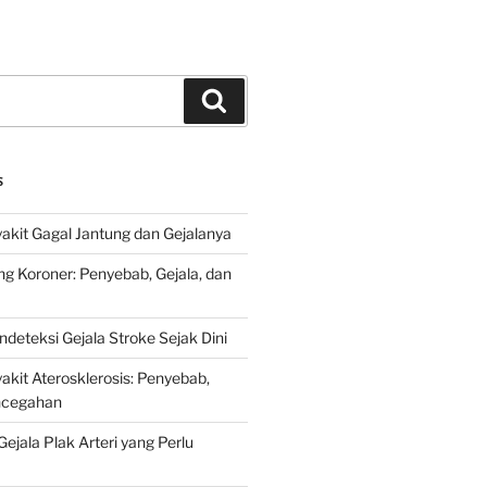
Search
S
kit Gagal Jantung dan Gejalanya
ng Koroner: Penyebab, Gejala, dan
deteksi Gejala Stroke Sejak Dini
kit Aterosklerosis: Penyebab,
encegahan
ejala Plak Arteri yang Perlu