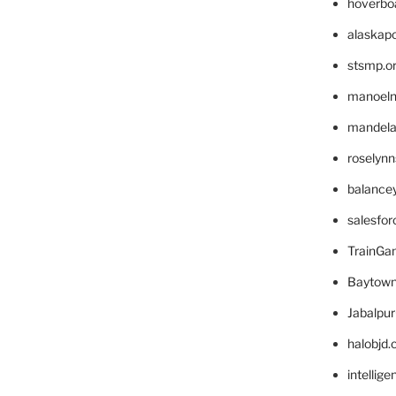
hoverbo
alaskapo
stsmp.o
manoel
mandelae
roselyn
balance
salesfo
TrainG
Baytown
Jabalpu
halobjd
intellig