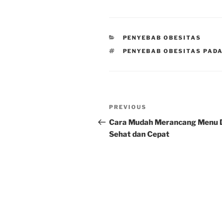
CATEGORIES
PENYEBAB OBESITAS
TAGS
PENYEBAB OBESITAS PADA
Post
Previous
PREVIOUS
navigation
Post
Cara Mudah Merancang Menu 
Sehat dan Cepat