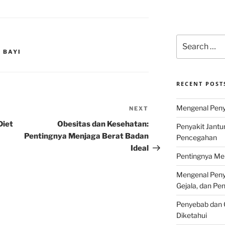
Search
for:
 BAYI
RECENT POST
Mengenal Penya
NEXT
Next
Post
Diet
Obesitas dan Kesehatan:
Penyakit Jantu
Pentingnya Menjaga Berat Badan
Pencegahan
Ideal
Pentingnya Men
Mengenal Penya
Gejala, dan P
Penyebab dan G
Diketahui