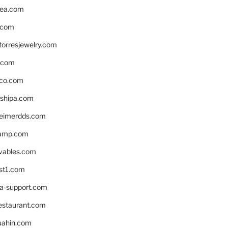
ea.com
.com
torresjewelry.com
s.com
ico.com
shipa.com
eimerdds.com
camp.com
ivables.com
st1.com
la-support.com
estaurant.com
uahin.com