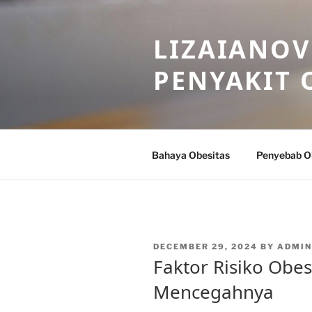
Skip
to
LIZAIANOV
content
PENYAKIT 
Bahaya Obesitas
Penyebab O
POSTED
DECEMBER 29, 2024
BY
ADMIN
ON
Faktor Risiko Obes
Mencegahnya