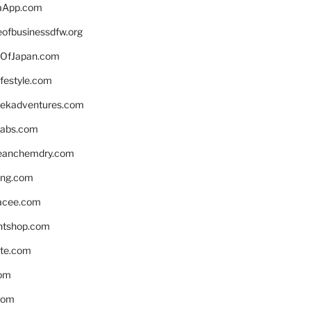
aApp.com
eofbusinessdfw.org
OfJapan.com
ifestyle.com
eekadventures.com
labs.com
leanchemdry.com
ing.com
acee.com
ntshop.com
te.com
om
com