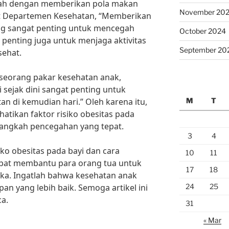
alah dengan memberikan pola makan
November 20
t Departemen Kesehatan, “Memberikan
ng sangat penting untuk mencegah
October 2024
u, penting juga untuk menjaga aktivitas
September 20
sehat.
, seorang pakar kesehatan anak,
 sejak dini sangat penting untuk
M
T
n di kemudian hari.” Oleh karena itu,
atikan faktor risiko obesitas pada
langkah pencegahan yang tepat.
3
4
o obesitas pada bayi dan cara
10
11
pat membantu para orang tua untuk
17
18
ka. Ingatlah bahwa kesehatan anak
24
25
pan yang lebih baik. Semoga artikel ini
a.
31
« Mar