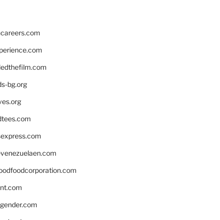
hcareers.com
xperience.com
edthefilm.com
ds-bg.org
ves.org
tees.com
rsexpress.com
venezuelaen.com
oodfoodcorporation.com
nnt.com
gender.com