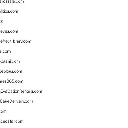
ardssale.com
litics.com
rg
neves.com
ffectlibrary.com
ns.com
yoganj.com
rceblogs.com
ames365.com
EvaCationRentals.com
rCakeDelivery.com
.com
enceqatar.com