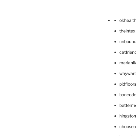
okhealt
theinte
unbound
catfrien
marianli
wayward
pidfloo
bancode
betterm
hingsto
choosea